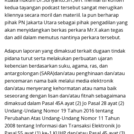
Kuasa hukum Dr.Suriyanto.SH.,MH. menilai isi konten
kedua tayangan podcast tersebut sangat merugikan
kliennya secara moril dan materiil. Ia pun berharap
pihak PN Jakarta Utara sebagai pihak pengadilan yang
akan menyidangkan berkas perkara Mr.X akan tegas
dan adil dalam memutus nantinya perkara tersebut.
Adapun laporan yang dimaksud terkait dugaan tindak
pidana turut serta melakukan perbuatan ujaran
kebencian berdasarkan suku, agama, ras, dan
antargolongan (SARA)dan/atau penghinaan dan/atau
pencemaran nama baik melalui media elektronik
dan/atau menyerang kehormatan atau nama baik
seseorang dengan lisan dan/atau fitnah sebagaimana
dimaksud dalam Pasal 45A ayat (2) Jo Pasal 28 ayat (2)
Undang-Undang Nomor 19 Tahun 2016 tentang
Perubahan Atas Undang-Undang Nomor 11 Tahun
2008 tentang Informasi dan Transaksi Elektronik Jo
Pasal 55 ayat (1) ke-1 KUHP dan/atau Pasal 45 ayat (3)