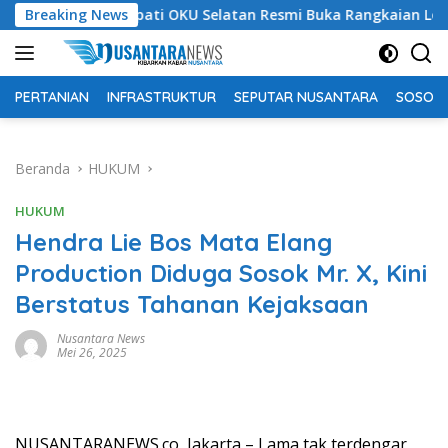
Langsung
Breaking News
Bupati OKU Selatan Resmi Buka Rangkaian Lomba Peringat
ke
konten
PERTANIAN
INFRASTRUKTUR
SEPUTAR NUSANTARA
SOSOK 
Beranda
HUKUM
HUKUM
Hendra Lie Bos Mata Elang
Production Diduga Sosok Mr. X, Kini
Berstatus Tahanan Kejaksaan
Nusantara News
Mei 26, 2025
NUSANTARANEWS.co, Jakarta – Lama tak terdengar