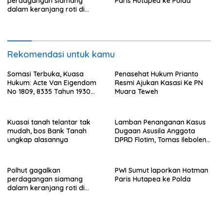
perdagangan siamang
Paris Hutapea ke Polda
dalam keranjang roti di
Binjai, 1 dibekuk
Rekomendasi untuk kamu
Somasi Terbuka, Kuasa
Penasehat Hukum Prianto
Hukum: Acte Van Eigendom
Resmi Ajukan Kasasi Ke PN
No 1809, 8335 Tahun 1930
Muara Teweh
Bukti Kepemilikan dan
Penguasaan Tanah Milik
Saamah
Kuasai tanah telantar tak
Lamban Penanganan Kasus
mudah, bos Bank Tanah
Dugaan Asusila Anggota
ungkap alasannya
DPRD Flotim, Tomas Ileboleng
Pertanyakan Kinerja Dewan
Pimpinan Daerah PDIP NTT
Polhut gagalkan
PWI Sumut laporkan Hotman
perdagangan siamang
Paris Hutapea ke Polda
dalam keranjang roti di
Binjai, 1 dibekuk