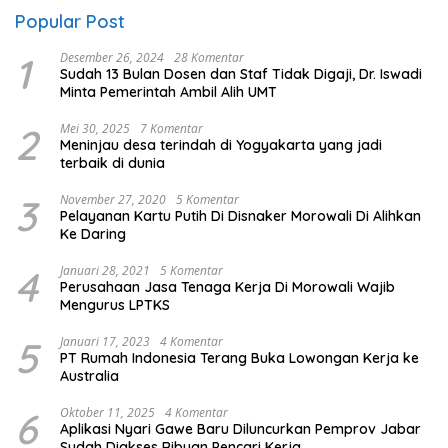
Popular Post
1
Desember 26, 2024
28 Komentar
Sudah 13 Bulan Dosen dan Staf Tidak Digaji, Dr. Iswadi
Minta Pemerintah Ambil Alih UMT
2
Mei 30, 2025
7 Komentar
Meninjau desa terindah di Yogyakarta yang jadi
terbaik di dunia
3
November 27, 2020
5 Komentar
Pelayanan Kartu Putih Di Disnaker Morowali Di Alihkan
Ke Daring
4
Januari 28, 2021
5 Komentar
Perusahaan Jasa Tenaga Kerja Di Morowali Wajib
Mengurus LPTKS
5
Januari 17, 2023
4 Komentar
PT Rumah Indonesia Terang Buka Lowongan Kerja ke
Australia
6
Oktober 11, 2025
4 Komentar
Aplikasi Nyari Gawe Baru Diluncurkan Pemprov Jabar
Sudah Diakses Ribuan Pencari Kerja