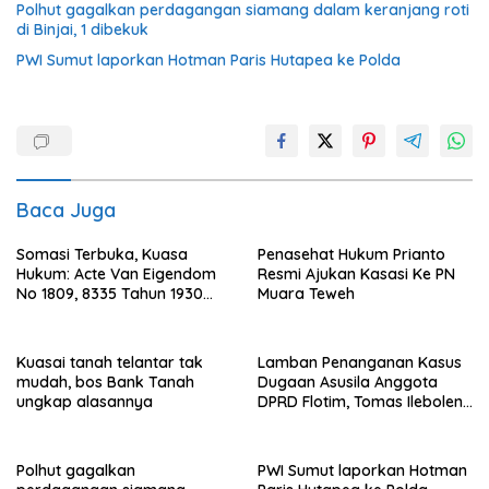
Polhut gagalkan perdagangan siamang dalam keranjang roti
di Binjai, 1 dibekuk
PWI Sumut laporkan Hotman Paris Hutapea ke Polda
Baca Juga
Somasi Terbuka, Kuasa
Penasehat Hukum Prianto
Hukum: Acte Van Eigendom
Resmi Ajukan Kasasi Ke PN
No 1809, 8335 Tahun 1930
Muara Teweh
Bukti Kepemilikan dan
Penguasaan Tanah Milik
Saamah
Kuasai tanah telantar tak
Lamban Penanganan Kasus
mudah, bos Bank Tanah
Dugaan Asusila Anggota
ungkap alasannya
DPRD Flotim, Tomas Ileboleng
Pertanyakan Kinerja Dewan
Pimpinan Daerah PDIP NTT
Polhut gagalkan
PWI Sumut laporkan Hotman