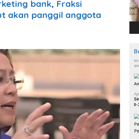
keting bank, Fraksi
 akan panggil anggota
B
In
an
Ag
Se
II