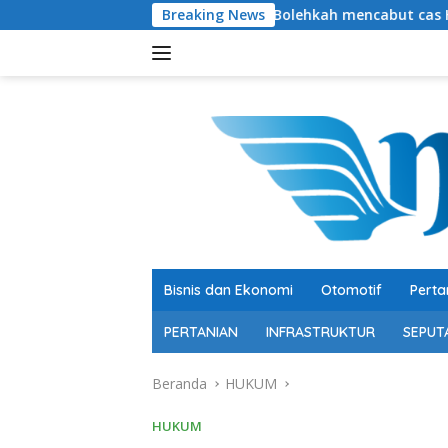
Langsung
Bolehkah mencabut cas HP sebelum penuh?
Breaking News
ke
konten
Bisnis dan Ekonomi
Otomotif
Perta
PERTANIAN
INFRASTRUKTUR
SEPUT
Beranda
HUKUM
HUKUM