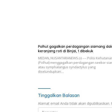
Polhut gagalkan perdagangan siamang da
keranjang roti di Binjai, 1 dibekuk
MEDAN, NUSANTARANEWS.co –– Polisi Kehutana
(Polhut) menggagalkan perdagangan seekor si
atau symphalangus syndactylus yang
diselundupkan…
Tinggalkan Balasan
Alamat email Anda tidak akan dipublikasikan.