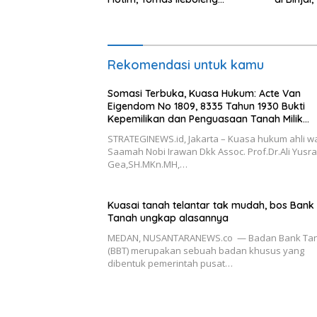
Pertanyakan Kinerja Dewan
Pimpinan Daerah PDIP NTT
Rekomendasi untuk kamu
Somasi Terbuka, Kuasa Hukum: Acte Van
Eigendom No 1809, 8335 Tahun 1930 Bukti
Kepemilikan dan Penguasaan Tanah Milik
Saamah
STRATEGINEWS.id, Jakarta – Kuasa hukum ahli wa
Saamah Nobi Irawan Dkk Assoc. Prof.Dr.Ali Yusr
Gea,SH.MKn.MH,…
Kuasai tanah telantar tak mudah, bos Bank
Tanah ungkap alasannya
MEDAN, NUSANTARANEWS.co — Badan Bank Ta
(BBT) merupakan sebuah badan khusus yang
dibentuk pemerintah pusat…