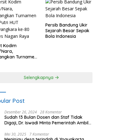
Persib Bandung Ukir
Sejarah Besar Sepak
Bola Indonesia
it Kodim
/Nara,
angkan Turnamen
 Putri HUT
yangkara ke-80
es Nagan Raya
Selengkapnya
ular Post
Desember 26, 2024
28 Komentar
Sudah 13 Bulan Dosen dan Staf Tidak
Digaji, Dr. Iswadi Minta Pemerintah Ambil
Alih UMT
Mei 30, 2025
7 Komentar
Meninjau desa terindah di Yogyakarta