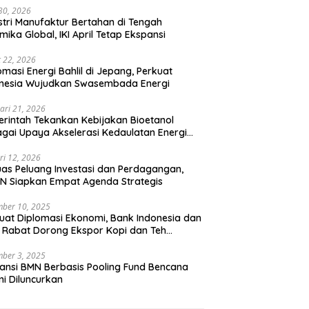
 30, 2026
stri Manufaktur Bertahan di Tengah
mika Global, IKI April Tetap Ekspansi
 22, 2026
omasi Energi Bahlil di Jepang, Perkuat
onesia Wujudkan Swasembada Energi
ari 21, 2026
rintah Tekankan Kebijakan Bioetanol
gai Upaya Akselerasi Kedaulatan Energi
onal
ri 12, 2026
uas Peluang Investasi dan Perdagangan,
N Siapkan Empat Agenda Strategis
ber 10, 2025
uat Diplomasi Ekonomi, Bank Indonesia dan
 Rabat Dorong Ekspor Kopi dan Teh
nesia di Maroko
ber 3, 2025
ansi BMN Berbasis Pooling Fund Bencana
i Diluncurkan