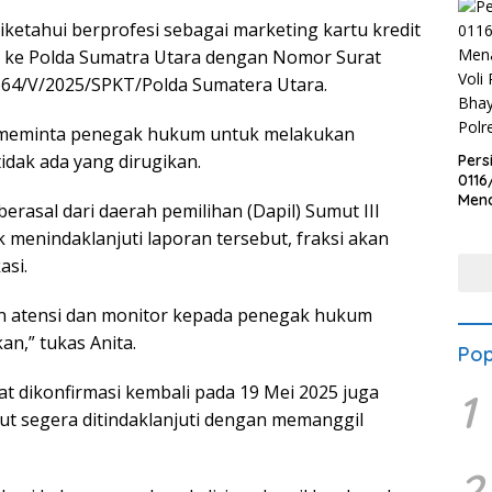
diketahui berprofesi sebagai marketing kartu kredit
A ke Polda Sumatra Utara dengan Nomor Surat
64/V/2025/SPKT/Polda Sumatera Utara.
 meminta penegak hukum untuk melakukan
idak ada yang dirugikan.
Pers
0116
Men
berasal dari daerah pemilihan (Dapil) Sumut III
Voli
 menindaklanjuti laporan tersebut, fraksi akan
Bha
Polr
asi.
an atensi dan monitor kepada penegak hukum
an,” tukas Anita.
Pop
t dikonfirmasi kembali pada 19 Mei 2025 juga
1
ut segera ditindaklanjuti dengan memanggil
2