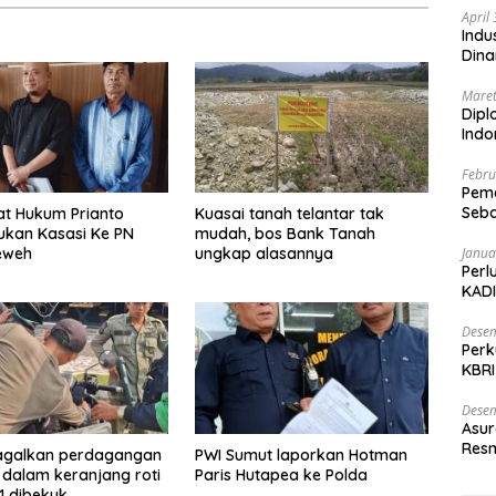
April
Indu
Dina
Maret
Dipl
Ind
Febru
Peme
Seba
t Hukum Prianto
Kuasai tanah telantar tak
Nasi
ukan Kasasi Ke PN
mudah, bos Bank Tanah
eweh
ungkap alasannya
Janua
Perl
KADI
Desem
Perk
KBRI
Indo
Desem
Asur
Resm
gagalkan perdagangan
PWI Sumut laporkan Hotman
dalam keranjang roti
Paris Hutapea ke Polda
, 1 dibekuk