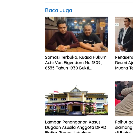
Baca Juga
Somasi Terbuka, Kuasa Hukum:
Penaseha
Acte Van Eigendom No 1809,
Resmi Aj
8335 Tahun 1930 Bukti
Muara T
Kepemilikan dan Penguasaan
Tanah Milik Saamah
Polhut 
Lamban Penanganan Kasus
siamang 
Dugaan Asusila Anggota DPRD
di Binjai
Flotim, Tomas Ileboleng