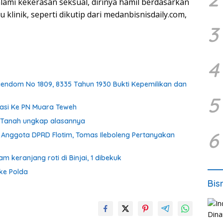
ami kekerasan seksual, dirinya hamil berdasarkan
 klinik, seperti dikutip dari medanbisnisdaily.com,
3
4
endom No 1809, 8335 Tahun 1930 Bukti Kepemilikan dan
5
asi Ke PN Muara Teweh
k Tanah ungkap alasannya
6
Anggota DPRD Flotim, Tomas Ileboleng Pertanyakan
keranjang roti di Binjai, 1 dibekuk
ke Polda
Bis