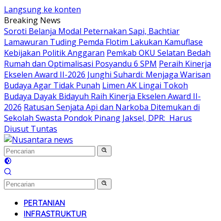
Langsung ke konten
Breaking News
Soroti Belanja Modal Peternakan Sapi, Bachtiar
Lamawuran Tuding Pemda Flotim Lakukan Kamuflase
Kebijakan Politik Anggaran
Pemkab OKU Selatan Bedah
Rumah dan Optimalisasi Posyandu 6 SPM
Peraih Kinerja
Ekselen Award II-2026 Junghi Suhardi: Menjaga Warisan
Budaya Agar Tidak Punah
Limen AK Lingai Tokoh
Budaya Dayak Bidayuh Raih Kinerja Ekselen Award II-
2026
Ratusan Senjata Api dan Narkoba Ditemukan di
Sekolah Swasta Pondok Pinang Jaksel, DPR: Harus
Diusut Tuntas
PERTANIAN
INFRASTRUKTUR