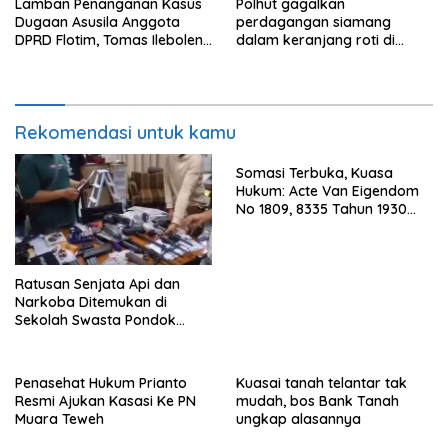
Lamban Penanganan Kasus
Polhut gagalkan
Dugaan Asusila Anggota
perdagangan siamang
DPRD Flotim, Tomas Ileboleng
dalam keranjang roti di
Pertanyakan Kinerja Dewan
Binjai, 1 dibekuk
Pimpinan Daerah PDIP NTT
Rekomendasi untuk kamu
Somasi Terbuka, Kuasa
Hukum: Acte Van Eigendom
No 1809, 8335 Tahun 1930
Bukti Kepemilikan dan
Penguasaan Tanah Milik
Saamah
Ratusan Senjata Api dan
Narkoba Ditemukan di
Sekolah Swasta Pondok
Pinang Jaksel, DPR: Harus
Diusut Tuntas
Penasehat Hukum Prianto
Kuasai tanah telantar tak
Resmi Ajukan Kasasi Ke PN
mudah, bos Bank Tanah
Muara Teweh
ungkap alasannya