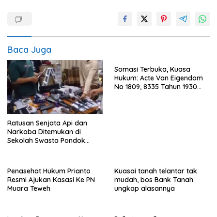
Baca Juga
Somasi Terbuka, Kuasa
Hukum: Acte Van Eigendom
No 1809, 8335 Tahun 1930
Bukti Kepemilikan dan
Penguasaan Tanah Milik
Saamah
Ratusan Senjata Api dan
Narkoba Ditemukan di
Sekolah Swasta Pondok
Pinang Jaksel, DPR: Harus
Diusut Tuntas
Penasehat Hukum Prianto
Kuasai tanah telantar tak
Resmi Ajukan Kasasi Ke PN
mudah, bos Bank Tanah
Muara Teweh
ungkap alasannya