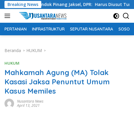
Langsung
a Pondok Pinang Jaksel, DPR: Harus Diusut Tuntas
Breaking News
Tin
ke
konten
PERTANIAN
INFRASTRUKTUR
SEPUTAR NUSANTARA
SOSOK 
Beranda
HUKUM
HUKUM
Mahkamah Agung (MA) Tolak
Kasasi Jaksa Penuntut Umum
Kasus Memiles
Nusantara News
April 13, 2021