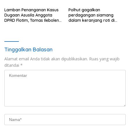
Lamban Penanganan Kasus
Polhut gagalkan
Dugaan Asusila Anggota
perdagangan siamang
DPRD Flotim, Tomas Ileboleng
dalam keranjang roti di
Pertanyakan Kinerja Dewan
Binjai, 1 dibekuk
Pimpinan Daerah PDIP NTT
Tinggalkan Balasan
Alamat email Anda tidak akan dipublikasikan.
Ruas yang wajib
ditandai
*