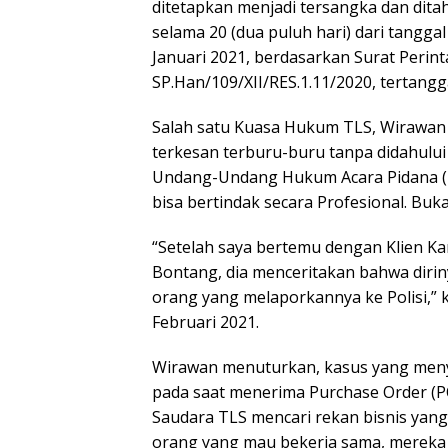
ditetapkan menjadi tersangka dan dit
selama 20 (dua puluh hari) dari tangg
Januari 2021, berdasarkan Surat Peri
SP.Han/109/XII/RES.1.11/2020, tertang
Salah satu Kuasa Hukum TLS, Wirawan
terkesan terburu-buru tanpa didahului
Undang-Undang Hukum Acara Pidana (K
bisa bertindak secara Profesional. Buk
“Setelah saya bertemu dengan Klien K
Bontang, dia menceritakan bahwa dirin
orang yang melaporkannya ke Polisi,” 
Februari 2021.
Wirawan menuturkan, kasus yang menye
pada saat menerima Purchase Order (PO
Saudara TLS mencari rekan bisnis yan
orang yang mau bekerja sama, mereka 