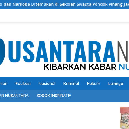
mukan di Sekolah Swasta Pondok Pinang Jaksel, DPR: Harus Diu
nian
Edukasi
Nasional
Kriminal
Hukum
Lainnya
AR NUSANTARA
SOSOK INSPIRATIF
Pem
Vide