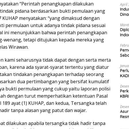
yatakan “Perintah penangkapan dilakukan
April
Indu
tindak pidana berdasarkan bukti pemulaan yang
Dina
l 17 KUHAP menyatakan: “yang dimaksud dengan
kti permulaan untuk adanya tindak pidana sesuai
Maret
Dipl
asal ini menunjukkan bahwa perintah penangkapan
Ind
g-wenang, tetapi ditujukan kepada mereka yang
Febru
elas Wirawan.
Peme
Seba
ien kami seharusnya tidak dapat dengan serta merta
Nasi
Janua
n, karena ada syarat-syarat tertentu yang diatur
Perl
takan tindakan penangkapan terhadap seorang
KADI
asarkan dua pertimbangan yang bersifat kumulatif
Desem
nya bukti permulaan yang cukup yaitu laporan polisi
Perk
 sah dengan turut memperhatikan ketentuan Pasal
KBRI
Indo
sal 189 ayat (1) KUHAP, dan kedua, Tersangka telah
Desem
 hadir tanpa alasan yang patut dan wajar.
Asur
Resm
t dilakukan apabila tersangka tidak hadir tanpa