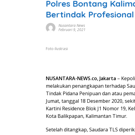
Polres Bontang Kalim
Bertindak Profesiona
Nusantara News
Februari 9, 2021
Foto ilustrasi
NUSANTARA-NEWS.co, Jakarta
– Kepol
melakukan penangkapan terhadap Sauda
Tindak Pidana Penipuan dan atau pema
Jumat, tanggal 18 Desember 2020, seki
Kartini Residence Blok J1 Nomor 19, K
Kota Balikpapan, Kalimantan Timur.
Setelah ditangkap, Saudara TLS diper