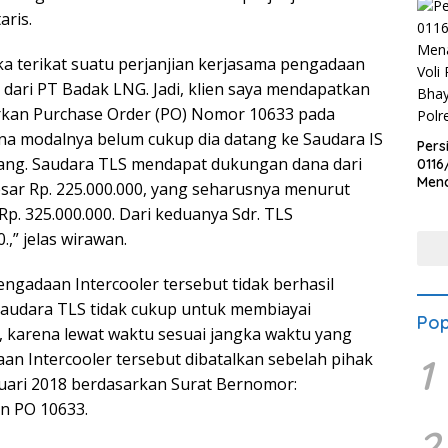
aris.
a terikat suatu perjanjian kerjasama pengadaan
dari PT Badak LNG. Jadi, klien saya mendapatkan
rkan Purchase Order (PO) Nomor 10633 pada
na modalnya belum cukup dia datang ke Saudara IS
Pers
ng. Saudara TLS mendapat dukungan dana dari
0116
Men
sar Rp. 225.000.000, yang seharusnya menurut
Voli
p. 325.000.000. Dari keduanya Sdr. TLS
Bha
Polr
,” jelas wirawan.
gadaan Intercooler tersebut tidak berhasil
Saudara TLS tidak cukup untuk membiayai
Pop
 karena lewat waktu sesuai jangka waktu yang
an Intercooler tersebut dibatalkan sebelah pihak
1
nuari 2018 berdasarkan Surat Bernomor:
n PO 10633.
2