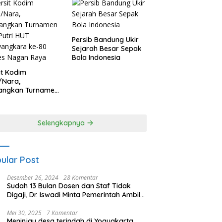
Persib Bandung Ukir
Sejarah Besar Sepak
Bola Indonesia
it Kodim
/Nara,
angkan Turnamen
 Putri HUT
yangkara ke-80
es Nagan Raya
Selengkapnya
ular Post
Desember 26, 2024
28 Komentar
Sudah 13 Bulan Dosen dan Staf Tidak
Digaji, Dr. Iswadi Minta Pemerintah Ambil
Alih UMT
Mei 30, 2025
7 Komentar
Meninjau desa terindah di Yogyakarta