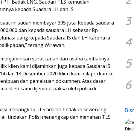
i PT. Badak LNG, Saudari TLS kemudian
amnya kepada Suadara LH dan IS.
3
ga saat ini sudah membayar 305 juta. Kepada saudara
5.000.000 dan kepada saudara LH sebesar Rp.
elunasi uang kepada Saudara IS dan LH karena ia
4
i balikpapan,” terang Wirawan.
lah menjaminkan surat tanah dan usaha tambaknya
5
lik klien kami dijaminkan juga kepada Saudara IS
 14 dan 18 Desember 2020 klien kami dilaporkan ke
6
 penipuan dan pemalsuan dokumnen. Atas dasar
ma klien kami dijemput paksa oleh polisi di
polisi menangkap TLS adalah tindakan sewenang-
Bis
ai, tindakan Polisi menangkap dan menahan TLS