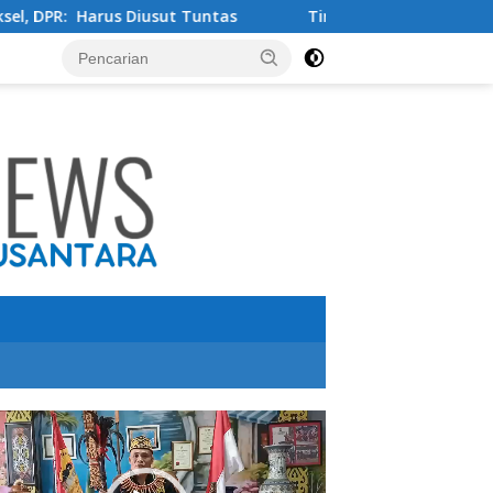
sut Tuntas
Tingkatkan Kualitas Pendidikan , PT IMIP d
utar
o