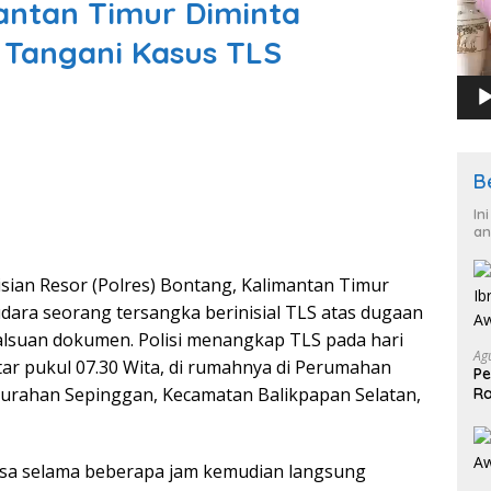
antan Timur Diminta
l Tangani Kasus TLS
B
In
an
isian Resor (Polres) Bontang, Kalimantan Timur
ra seorang tersangka berinisial TLS atas dugaan
lsuan dokumen. Polisi menangkap TLS pada hari
Ag
tar pukul 07.30 Wita, di rumahnya di Perumahan
Pe
elurahan Sepinggan, Kecamatan Balikpapan Selatan,
Ra
2
iksa selama beberapa jam kemudian langsung