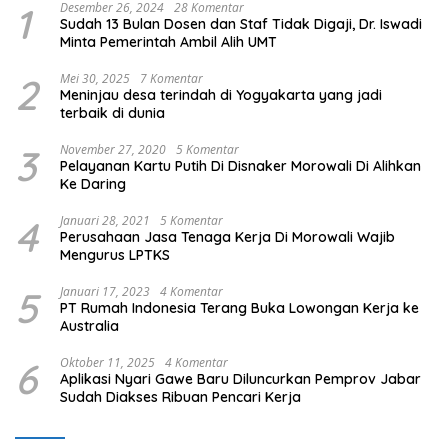
1
Desember 26, 2024
28 Komentar
Sudah 13 Bulan Dosen dan Staf Tidak Digaji, Dr. Iswadi
Minta Pemerintah Ambil Alih UMT
2
Mei 30, 2025
7 Komentar
Meninjau desa terindah di Yogyakarta yang jadi
terbaik di dunia
3
November 27, 2020
5 Komentar
Pelayanan Kartu Putih Di Disnaker Morowali Di Alihkan
Ke Daring
4
Januari 28, 2021
5 Komentar
Perusahaan Jasa Tenaga Kerja Di Morowali Wajib
Mengurus LPTKS
5
Januari 17, 2023
4 Komentar
PT Rumah Indonesia Terang Buka Lowongan Kerja ke
Australia
6
Oktober 11, 2025
4 Komentar
Aplikasi Nyari Gawe Baru Diluncurkan Pemprov Jabar
Sudah Diakses Ribuan Pencari Kerja