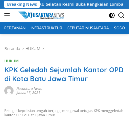
Langsung
upati OKU Selatan Resmi Buka Rangkaian Lomba Peringatan HUT
Breaking News
ke
konten
PERTANIAN
INFRASTRUKTUR
SEPUTAR NUSANTARA
SOSOK 
Beranda
HUKUM
HUKUM
KPK Geledah Sejumlah Kantor OPD
di Kota Batu Jawa Timur
Nusantara News
Januari 7, 2021
Petugas kepolisian tengah berjaga, mengawal petugas KPK menggeledah
kantor OPD di Batu, Jawa Timur