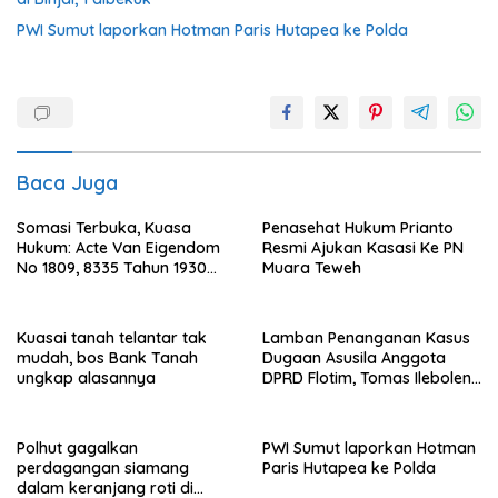
PWI Sumut laporkan Hotman Paris Hutapea ke Polda
Baca Juga
Somasi Terbuka, Kuasa
Penasehat Hukum Prianto
Hukum: Acte Van Eigendom
Resmi Ajukan Kasasi Ke PN
No 1809, 8335 Tahun 1930
Muara Teweh
Bukti Kepemilikan dan
Penguasaan Tanah Milik
Saamah
Kuasai tanah telantar tak
Lamban Penanganan Kasus
mudah, bos Bank Tanah
Dugaan Asusila Anggota
ungkap alasannya
DPRD Flotim, Tomas Ileboleng
Pertanyakan Kinerja Dewan
Pimpinan Daerah PDIP NTT
Polhut gagalkan
PWI Sumut laporkan Hotman
perdagangan siamang
Paris Hutapea ke Polda
dalam keranjang roti di