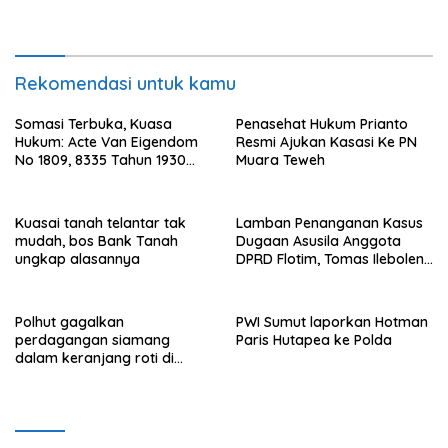
Binjai, 1 dibekuk
Rekomendasi untuk kamu
Somasi Terbuka, Kuasa
Penasehat Hukum Prianto
Hukum: Acte Van Eigendom
Resmi Ajukan Kasasi Ke PN
No 1809, 8335 Tahun 1930
Muara Teweh
Bukti Kepemilikan dan
Penguasaan Tanah Milik
Saamah
Kuasai tanah telantar tak
Lamban Penanganan Kasus
mudah, bos Bank Tanah
Dugaan Asusila Anggota
ungkap alasannya
DPRD Flotim, Tomas Ileboleng
Pertanyakan Kinerja Dewan
Pimpinan Daerah PDIP NTT
Polhut gagalkan
PWI Sumut laporkan Hotman
perdagangan siamang
Paris Hutapea ke Polda
dalam keranjang roti di
Binjai, 1 dibekuk