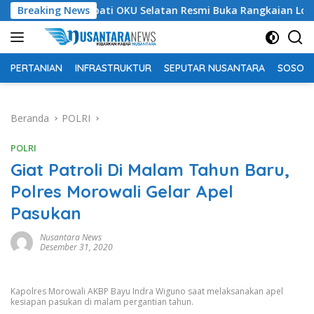
Langsung
Bupati OKU Selatan Resmi Buka Rangkaian Lomba Peringata
Breaking News
ke
konten
PERTANIAN
INFRASTRUKTUR
SEPUTAR NUSANTARA
SOSOK 
Beranda
POLRI
POLRI
Giat Patroli Di Malam Tahun Baru,
Polres Morowali Gelar Apel
Pasukan
Nusantara News
Desember 31, 2020
Kapolres Morowali AKBP Bayu Indra Wiguno saat melaksanakan apel
kesiapan pasukan di malam pergantian tahun.