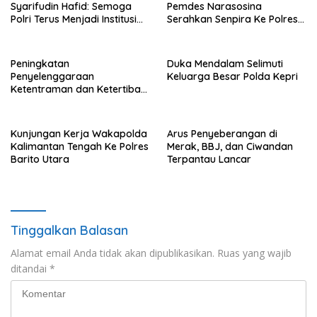
Syarifudin Hafid: Semoga
Pemdes Narasosina
Polri Terus Menjadi Institusi
Serahkan Senpira Ke Polres
Profesional, Modern dan
Flotim
Terpercaya
Peningkatan
Duka Mendalam Selimuti
Penyelenggaraan
Keluarga Besar Polda Kepri
Ketentraman dan Ketertiban
Umum di Wilayah Teweh
Timur
Kunjungan Kerja Wakapolda
Arus Penyeberangan di
Kalimantan Tengah Ke Polres
Merak, BBJ, dan Ciwandan
Barito Utara
Terpantau Lancar
Tinggalkan Balasan
Alamat email Anda tidak akan dipublikasikan.
Ruas yang wajib
ditandai
*