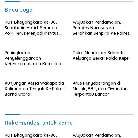
Baca Juga
HUT Bhayangkara ke-80,
Wujudkan Perdamaian,
Syarifudin Hafid: Semoga
Pemdes Narasosina
Polri Terus Menjadi Institusi
Serahkan Senpira Ke Polres
Profesional, Modern dan
Flotim
Terpercaya
Peningkatan
Duka Mendalam Selimuti
Penyelenggaraan
Keluarga Besar Polda Kepri
Ketentraman dan Ketertiban
Umum di Wilayah Teweh
Timur
Kunjungan Kerja Wakapolda
Arus Penyeberangan di
Kalimantan Tengah Ke Polres
Merak, BBJ, dan Ciwandan
Barito Utara
Terpantau Lancar
Rekomendasi untuk kamu
HUT Bhayangkara ke-80,
Wujudkan Perdamaian,