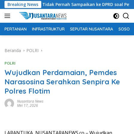
Langsung
im Bantah Tidak Pernah Sampaikan ke DPRD soal Peternakan Sapi
Breaking News
ke
konten
PERTANIAN
INFRASTRUKTUR
SEPUTAR NUSANTARA
SOSOK 
Beranda
POLRI
POLRI
Wujudkan Perdamaian, Pemdes
Narasosina Serahkan Senpira Ke
Polres Flotim
Nusantara News
Mei 17, 2026
LARANTUKA, NUSANTARANEWS.co – Wujudkan