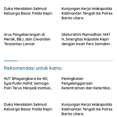
Terpercaya
Timur
Duka Mendalam Selimuti
Kunjungan Kerja Wakapolda
Keluarga Besar Polda Kepri
Kalimantan Tengah Ke Polres
Barito Utara
Arus Penyeberangan di
Silaturahmi Ramadhan 1447
Merak, BBJ, dan Ciwandan
H, Sinergitas Kapolda Kepri
Terpantau Lancar
dengan Insan Pers Semakin
Kuat
Rekomendasi untuk kamu
HUT Bhayangkara ke-80,
Peningkatan
Syarifudin Hafid: Semoga
Penyelenggaraan
Polri Terus Menjadi Institusi
Ketentraman dan Ketertiban
Profesional, Modern dan
Umum di Wilayah Teweh
Terpercaya
Timur
Duka Mendalam Selimuti
Kunjungan Kerja Wakapolda
Keluarga Besar Polda Kepri
Kalimantan Tengah Ke Polres
Barito Utara