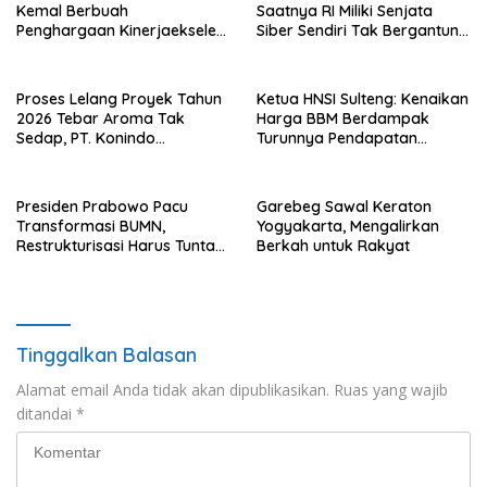
Kemal Berbuah
Saatnya RI Miliki Senjata
Penghargaan Kinerjaekselen
Siber Sendiri Tak Bergantung
Award II 2026
dengan Asing.
Proses Lelang Proyek Tahun
Ketua HNSI Sulteng: Kenaikan
2026 Tebar Aroma Tak
Harga BBM Berdampak
Sedap, PT. Konindo
Turunnya Pendapatan
Panorama Surati Pokja
Nelayan Secara Signifikan
Flotim
Presiden Prabowo Pacu
Garebeg Sawal Keraton
Transformasi BUMN,
Yogyakarta, Mengalirkan
Restrukturisasi Harus Tuntas
Berkah untuk Rakyat
Tahun Ini
Tinggalkan Balasan
Alamat email Anda tidak akan dipublikasikan.
Ruas yang wajib
ditandai
*