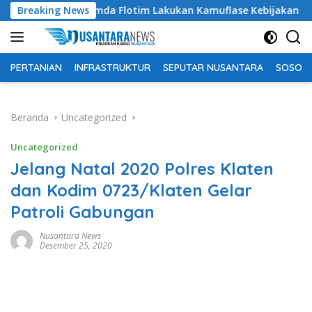
Langsung
Tuding Pemda Flotim Lakukan Kamuflase Kebijakan Politik Ang
Breaking News
ke
konten
PERTANIAN
INFRASTRUKTUR
SEPUTAR NUSANTARA
SOSOK 
Beranda
Uncategorized
Uncategorized
Jelang Natal 2020 Polres Klaten
dan Kodim 0723/Klaten Gelar
Patroli Gabungan
Nusantara News
Desember 25, 2020