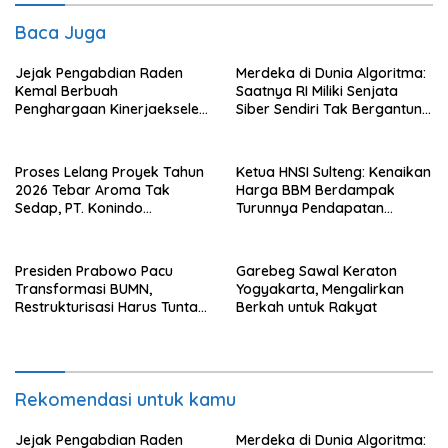
Baca Juga
Jejak Pengabdian Raden
Merdeka di Dunia Algoritma:
Kemal Berbuah
Saatnya RI Miliki Senjata
Penghargaan Kinerjaekselen
Siber Sendiri Tak Bergantung
Award II 2026
dengan Asing.
Proses Lelang Proyek Tahun
Ketua HNSI Sulteng: Kenaikan
2026 Tebar Aroma Tak
Harga BBM Berdampak
Sedap, PT. Konindo
Turunnya Pendapatan
Panorama Surati Pokja
Nelayan Secara Signifikan
Flotim
Presiden Prabowo Pacu
Garebeg Sawal Keraton
Transformasi BUMN,
Yogyakarta, Mengalirkan
Restrukturisasi Harus Tuntas
Berkah untuk Rakyat
Tahun Ini
Rekomendasi untuk kamu
Jejak Pengabdian Raden
Merdeka di Dunia Algoritma: