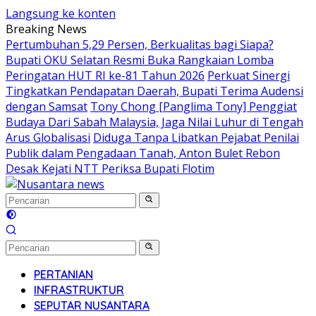
Langsung ke konten
Breaking News
Pertumbuhan 5,29 Persen, Berkualitas bagi Siapa?
Bupati OKU Selatan Resmi Buka Rangkaian Lomba
Peringatan HUT RI ke-81 Tahun 2026
Perkuat Sinergi
Tingkatkan Pendapatan Daerah, Bupati Terima Audensi
dengan Samsat
Tony Chong [Panglima Tony] Penggiat
Budaya Dari Sabah Malaysia, Jaga Nilai Luhur di Tengah
Arus Globalisasi
Diduga Tanpa Libatkan Pejabat Penilai
Publik dalam Pengadaan Tanah, Anton Bulet Rebon
Desak Kejati NTT Periksa Bupati Flotim
PERTANIAN
INFRASTRUKTUR
SEPUTAR NUSANTARA