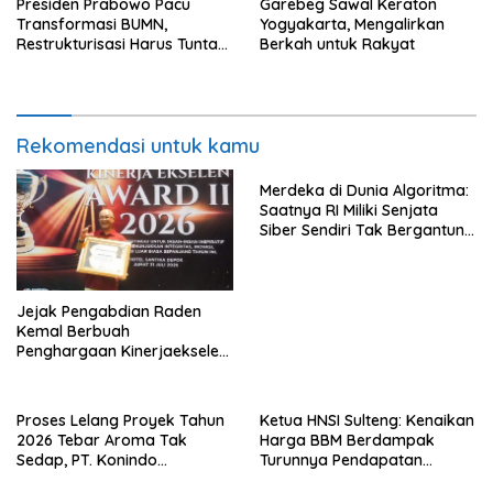
Presiden Prabowo Pacu
Garebeg Sawal Keraton
Transformasi BUMN,
Yogyakarta, Mengalirkan
Restrukturisasi Harus Tuntas
Berkah untuk Rakyat
Tahun Ini
Rekomendasi untuk kamu
Merdeka di Dunia Algoritma:
Saatnya RI Miliki Senjata
Siber Sendiri Tak Bergantung
dengan Asing.
Jejak Pengabdian Raden
Kemal Berbuah
Penghargaan Kinerjaekselen
Award II 2026
Proses Lelang Proyek Tahun
Ketua HNSI Sulteng: Kenaikan
2026 Tebar Aroma Tak
Harga BBM Berdampak
Sedap, PT. Konindo
Turunnya Pendapatan
Panorama Surati Pokja
Nelayan Secara Signifikan