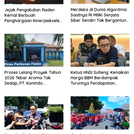
Merdeka di Dunia Algoritma:
Jejak Pengabdian Raden
Saatnya RI Miliki Senjata
Kemal Berbuah
Siber Sendiri Tak Bergantung
Penghargaan Kinerjaekselen
dengan Asing.
Award II 2026
Proses Lelang Proyek Tahun
Ketua HNSI Sulteng: Kenaikan
2026 Tebar Aroma Tak
Harga BBM Berdampak
Sedap, PT. Konindo
Turunnya Pendapatan
Panorama Surati Pokja
Nelayan Secara Signifikan
Flotim