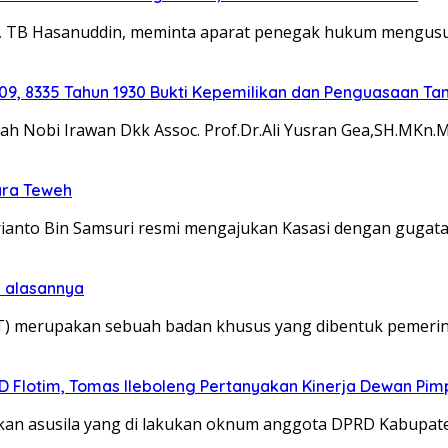
, TB Hasanuddin, meminta aparat penegak hukum mengus
9, 8335 Tahun 1930 Bukti Kepemilikan dan Penguasaan Ta
ah Nobi Irawan Dkk Assoc. Prof.Dr.Ali Yusran Gea,SH.MKn.
ara Teweh
anto Bin Samsuri resmi mengajukan Kasasi dengan gugat
p alasannya
merupakan sebuah badan khusus yang dibentuk pemerin
Flotim, Tomas Ileboleng Pertanyakan Kinerja Dewan Pim
n asusila yang di lakukan oknum anggota DPRD Kabupate