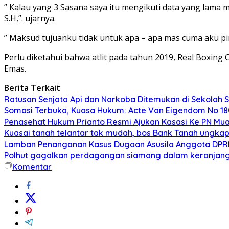
” Kalau yang 3 Sasana saya itu mengikuti data yang lama 
S.H,”. ujarnya.
” Maksud tujuanku tidak untuk apa – apa mas cuma aku pin
Perlu diketahui bahwa atlit pada tahun 2019, Real Boxin
Emas.
Berita Terkait
Ratusan Senjata Api dan Narkoba Ditemukan di Sekolah S
Somasi Terbuka, Kuasa Hukum: Acte Van Eigendom No 180
Penasehat Hukum Prianto Resmi Ajukan Kasasi Ke PN Mu
Kuasai tanah telantar tak mudah, bos Bank Tanah ungka
Lamban Penanganan Kasus Dugaan Asusila Anggota DPRD 
Polhut gagalkan perdagangan siamang dalam keranjang rot
Komentar