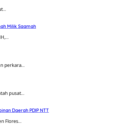
ut…
nah Milik Saamah
MH,…
an perkara…
tah pusat…
pinan Daerah PDIP NTT
n Flores…