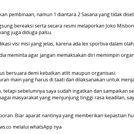
akukan pembinaan, namun 1 diantara 2 Sasana yang tidak di
langsung bereaksi serta secara resmi melaporkan Joko Misb
 yang juga diduga palsu.
ikasi visi misi yang jelas, karena ada lex sportiva dalam ol
i, dia meminta agar jangan memaksakan diri memimpin organi
rus bersuara demi kebaikan atlit maupun organisasi.
turan main yang harus di taati dan dilaksanakan untuk menj
, tetapi sebelumnya saya sudah ingatkan dan sampaikan se
sebagai masyarakat yang menjunjung tinggi rasa keadilan, s
poran. Biar aparat nantinya yang memberikan kepastian hu
s.co melalui whatsApp nya