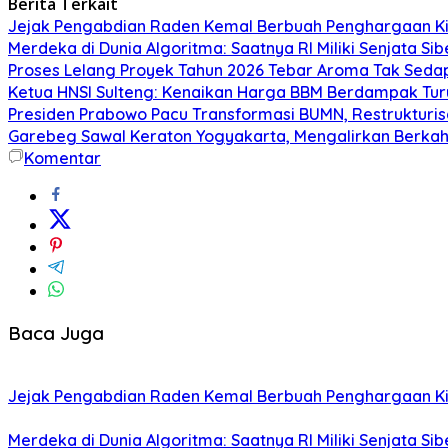
Berita Terkait
Jejak Pengabdian Raden Kemal Berbuah Penghargaan Kin
Merdeka di Dunia Algoritma: Saatnya RI Miliki Senjata Si
Proses Lelang Proyek Tahun 2026 Tebar Aroma Tak Sedap,
Ketua HNSI Sulteng: Kenaikan Harga BBM Berdampak Tur
Presiden Prabowo Pacu Transformasi BUMN, Restrukturisa
Garebeg Sawal Keraton Yogyakarta, Mengalirkan Berkah
Komentar
Baca Juga
Jejak Pengabdian Raden Kemal Berbuah Penghargaan Kin
Merdeka di Dunia Algoritma: Saatnya RI Miliki Senjata Si