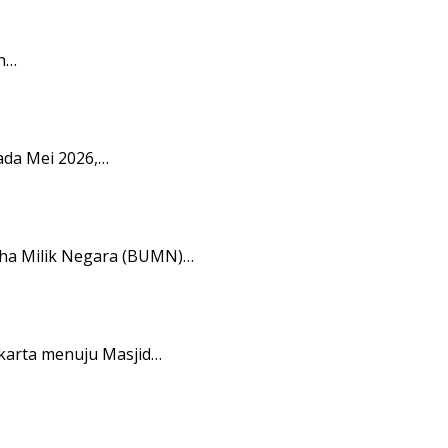
n…
ada Mei 2026,…
aha Milik Negara (BUMN)…
karta menuju Masjid…