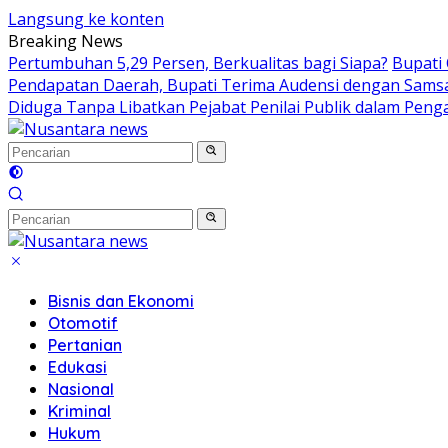
Langsung ke konten
Breaking News
Pertumbuhan 5,29 Persen, Berkualitas bagi Siapa?
Bupati
Pendapatan Daerah, Bupati Terima Audensi dengan Sams
Diduga Tanpa Libatkan Pejabat Penilai Publik dalam Peng
Bisnis dan Ekonomi
Otomotif
Pertanian
Edukasi
Nasional
Kriminal
Hukum