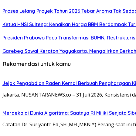
Proses Lelang Proyek Tahun 2026 Tebar Aroma Tak Sedap,
Ketua HNSI Sulteng: Kenaikan Harga BBM Berdampak Tur
Presiden Prabowo Pacu Transformasi BUMN, Restrukturisa
Garebeg Sawal Keraton Yogyakarta, Mengalirkan Berkah
Rekomendasi untuk kamu
Jejak Pengabdian Raden Kemal Berbuah Penghargaan Kin
Jakarta, NUSANTARANEWS.co – 31 Juli 2026, Konsistensi 
Merdeka di Dunia Algoritma: Saatnya RI Miliki Senjata Si
Catatan Dr. Suriyanto.Pd.,SH.,MH.,MKN *) Perang saat ini ti