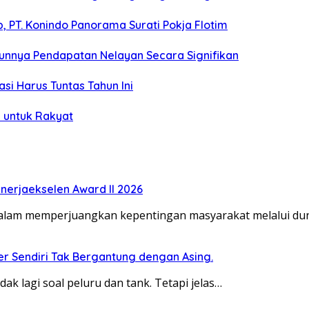
 PT. Konindo Panorama Surati Pokja Flotim
unnya Pendapatan Nelayan Secara Signifikan
si Harus Tuntas Tahun Ini
 untuk Rakyat
erjaekselen Award II 2026
dalam memperjuangkan kepentingan masyarakat melalui duni
ber Sendiri Tak Bergantung dengan Asing.
dak lagi soal peluru dan tank. Tetapi jelas…