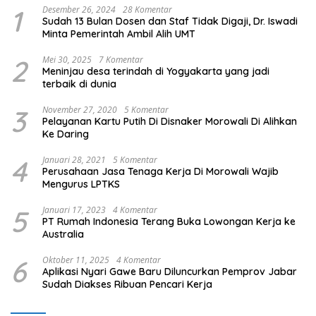
1
Desember 26, 2024
28 Komentar
Sudah 13 Bulan Dosen dan Staf Tidak Digaji, Dr. Iswadi
Minta Pemerintah Ambil Alih UMT
2
Mei 30, 2025
7 Komentar
Meninjau desa terindah di Yogyakarta yang jadi
terbaik di dunia
3
November 27, 2020
5 Komentar
Pelayanan Kartu Putih Di Disnaker Morowali Di Alihkan
Ke Daring
4
Januari 28, 2021
5 Komentar
Perusahaan Jasa Tenaga Kerja Di Morowali Wajib
Mengurus LPTKS
5
Januari 17, 2023
4 Komentar
PT Rumah Indonesia Terang Buka Lowongan Kerja ke
Australia
6
Oktober 11, 2025
4 Komentar
Aplikasi Nyari Gawe Baru Diluncurkan Pemprov Jabar
Sudah Diakses Ribuan Pencari Kerja