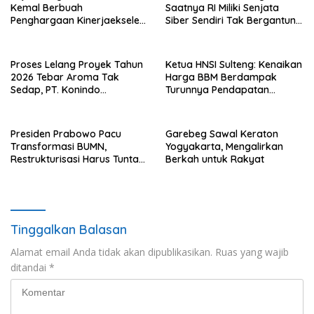
Kemal Berbuah
Saatnya RI Miliki Senjata
Penghargaan Kinerjaekselen
Siber Sendiri Tak Bergantung
Award II 2026
dengan Asing.
Proses Lelang Proyek Tahun
Ketua HNSI Sulteng: Kenaikan
2026 Tebar Aroma Tak
Harga BBM Berdampak
Sedap, PT. Konindo
Turunnya Pendapatan
Panorama Surati Pokja
Nelayan Secara Signifikan
Flotim
Presiden Prabowo Pacu
Garebeg Sawal Keraton
Transformasi BUMN,
Yogyakarta, Mengalirkan
Restrukturisasi Harus Tuntas
Berkah untuk Rakyat
Tahun Ini
Tinggalkan Balasan
Alamat email Anda tidak akan dipublikasikan.
Ruas yang wajib
ditandai
*