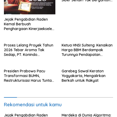
dengan Asing.
Jejak Pengabdian Raden
Kemal Berbuah
Penghargaan Kinerjaekselen
Award II 2026
Proses Lelang Proyek Tahun
Ketua HNSI Sulteng: Kenaikan
2026 Tebar Aroma Tak
Harga BBM Berdampak
Sedap, PT. Konindo
Turunnya Pendapatan
Panorama Surati Pokja
Nelayan Secara Signifikan
Flotim
Presiden Prabowo Pacu
Garebeg Sawal Keraton
Transformasi BUMN,
Yogyakarta, Mengalirkan
Restrukturisasi Harus Tuntas
Berkah untuk Rakyat
Tahun Ini
Rekomendasi untuk kamu
Jejak Pengabdian Raden
Merdeka di Dunia Algoritma: