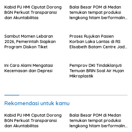
Kabid PU HMI Ciputat Dorong
Balai Besar POM di Medan
BGN Perkuat Transparansi
temukan tempat produksi
dan Akuntabilitas
lengkong hitam berformalin
di Langkat
Sambut Momen Lebaran
Proses Rujukan Pasien
2026, Pemerintah Siapkan
Korban Laka Lantas di RS
Program Diskon Tiket
Elisabeth Batam Centre Jadi
Sorotan Publik
Ini Cara Alami Mengatasi
Pemprov DKI Tindaklanjuti
Kecemasan dan Depresi
Temuan BRIN Soal Air Hujan
Mikroplastik
Rekomendasi untuk kamu
Kabid PU HMI Ciputat Dorong
Balai Besar POM di Medan
BGN Perkuat Transparansi
temukan tempat produksi
dan Akuntabilitas
lengkong hitam berformalin
di Langkat