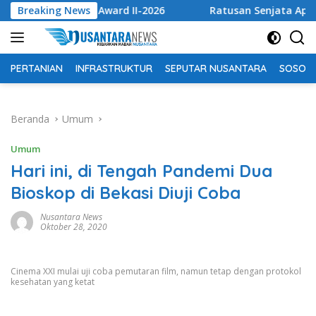
Langsung
ja Ekselen Award II-2026
Breaking News
Ratusan Senjata Api dan Nark
ke
konten
PERTANIAN
INFRASTRUKTUR
SEPUTAR NUSANTARA
SOSOK 
Beranda
Umum
Umum
Hari ini, di Tengah Pandemi Dua
Bioskop di Bekasi Diuji Coba
Nusantara News
Oktober 28, 2020
Cinema XXI mulai uji coba pemutaran film, namun tetap dengan protokol
kesehatan yang ketat