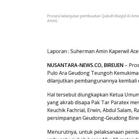
Prosesi kelanjutan pembuatan Qubah Masjid Al Am
Amin)
Laporan : Suherman Amin Kaperwil Ace
NUSANTARA-NEWS.CO, BIREUEN
– Pro
Pulo Ara Geudong Teungoh Kemukiman
dilanjutkan pembangunannya kembali
Hal tersebut diungkapkan Ketua Umu
yang akrab disapa Pak Tar Paratex me
Keuchik Fachrial, Erwin, Abdul Salam, 
persimpangan Geudong-Geudong Bire
Menurutnya, untuk pelaksanaan pemba