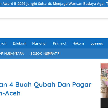
26 Junghi Suhardi: Menjaga Warisan Budaya Agar Tidak Punah
nian
Edukasi
Nasional
Kriminal
Hukum
Lainnya
AR NUSANTARA
SOSOK INSPIRATIF
Pem
Vide
tan 4 Buah Qubah Dan Pagar
en-Aceh