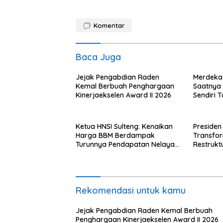
Komentar
Baca Juga
Jejak Pengabdian Raden
Merdeka 
Kemal Berbuah Penghargaan
Saatnya R
Kinerjaekselen Award II 2026
Sendiri 
dengan A
Ketua HNSI Sulteng: Kenaikan
Presiden
Harga BBM Berdampak
Transfo
Turunnya Pendapatan Nelayan
Restrukt
Secara Signifikan
Tahun Ini
Rekomendasi untuk kamu
Jejak Pengabdian Raden Kemal Berbuah
Penghargaan Kinerjaekselen Award II 2026