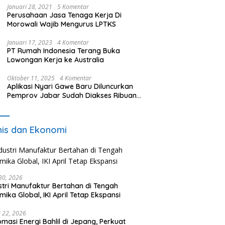
Januari 28, 2021
5 Komentar
Perusahaan Jasa Tenaga Kerja Di
Morowali Wajib Mengurus LPTKS
Januari 17, 2023
4 Komentar
PT Rumah Indonesia Terang Buka
Lowongan Kerja ke Australia
Oktober 11, 2025
4 Komentar
Aplikasi Nyari Gawe Baru Diluncurkan
Pemprov Jabar Sudah Diakses Ribuan
Pencari Kerja
nis dan Ekonomi
 30, 2026
stri Manufaktur Bertahan di Tengah
mika Global, IKI April Tetap Ekspansi
 22, 2026
omasi Energi Bahlil di Jepang, Perkuat