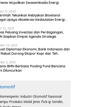
onesia Wujudkan Swasembada Energi
ari 21, 2026
rintah Tekankan Kebijakan Bioetanol
gai Upaya Akselerasi Kedaulatan Energi
onal
ri 12, 2026
uas Peluang Investasi dan Perdagangan,
N Siapkan Empat Agenda Strategis
ber 10, 2025
uat Diplomasi Ekonomi, Bank Indonesia dan
 Rabat Dorong Ekspor Kopi dan Teh
nesia di Maroko
ber 3, 2025
ansi BMN Berbasis Pooling Fund Bencana
i Diluncurkan
tomotif