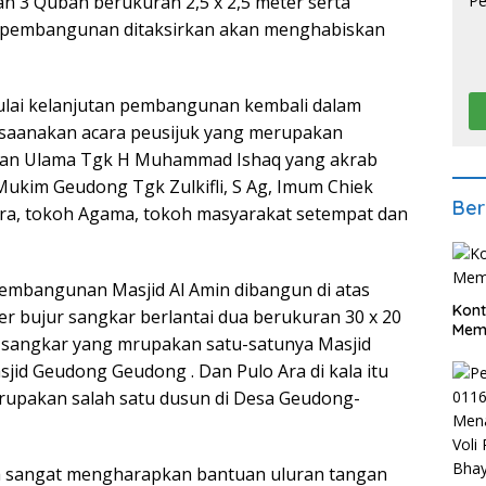
an 3 Qubah berukuran 2,5 x 2,5 meter serta
 pembangunan ditaksirkan akan menghabiskan
lai kelanjutan pembangunan kembali dalam
ksaanakan acara peusijuk yang merupakan
ukan Ulama Tgk H Muhammad Ishaq yang akrab
ukim Geudong Tgk Zulkifli, S Ag, Imum Chiek
Ber
ra, tokoh Agama, tokoh masyarakat setempat dan
pembangunan Masjid Al Amin dibangun di atas
Kont
er bujur sangkar berlantai dua berukuran 30 x 20
Meme
 sangkar yang mrupakan satu-satunya Masjid
jid Geudong Geudong . Dan Pulo Ara di kala itu
upakan salah satu dusun di Desa Geudong-
a sangat mengharapkan bantuan uluran tangan