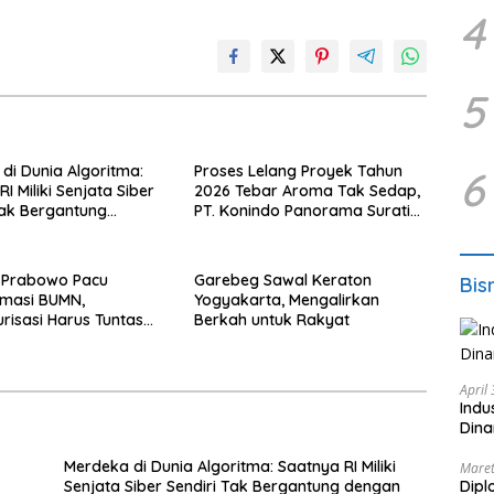
4
5
di Dunia Algoritma:
Proses Lelang Proyek Tahun
6
I Miliki Senjata Siber
2026 Tebar Aroma Tak Sedap,
Tak Bergantung
PT. Konindo Panorama Surati
sing.
Pokja Flotim
 Prabowo Pacu
Garebeg Sawal Keraton
Bis
rmasi BUMN,
Yogyakarta, Mengalirkan
urisasi Harus Tuntas
Berkah untuk Rakyat
April
Indu
Dina
Merdeka di Dunia Algoritma: Saatnya RI Miliki
Maret
Senjata Siber Sendiri Tak Bergantung dengan
Dipl