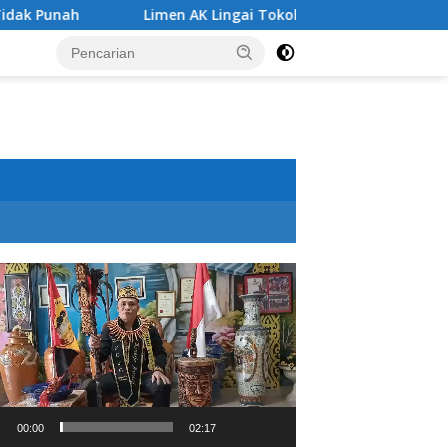
Limen AK Lingai Tokoh Budaya Dayak Bidayuh Raih Kinerja
utar
o
00:00
02:17