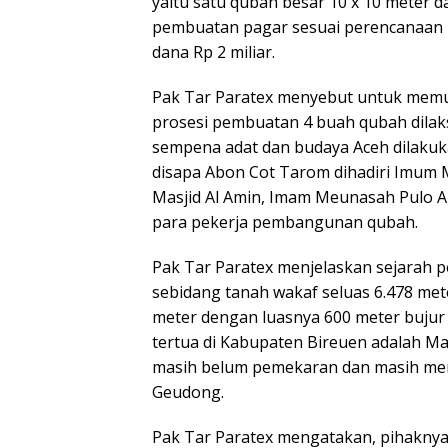
yaitu satu qubah besar 10 x 10 meter d
pembuatan pagar sesuai perencanaan
dana Rp 2 miliar.
Pak Tar Paratex menyebut untuk memu
prosesi pembuatan 4 buah qubah dila
sempena adat dan budaya Aceh dilak
disapa Abon Cot Tarom dihadiri Imum M
Masjid Al Amin, Imam Meunasah Pulo A
para pekerja pembangunan qubah.
Pak Tar Paratex menjelaskan sejarah 
sebidang tanah wakaf seluas 6.478 met
meter dengan luasnya 600 meter bujur
tertua di Kabupaten Bireuen adalah Mas
masih belum pemekaran dan masih mer
Geudong.
Pak Tar Paratex mengatakan, pihakny