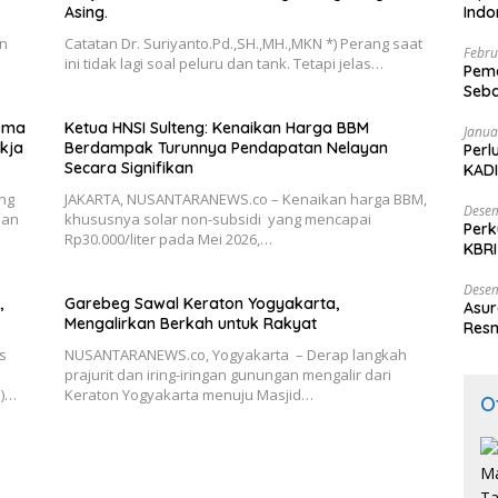
Asing.
Ind
an
Catatan Dr. Suriyanto.Pd.,SH.,MH.,MKN *) Perang saat
Febru
ini tidak lagi soal peluru dan tank. Tetapi jelas…
Peme
Seba
Nasi
roma
Ketua HNSI Sulteng: Kenaikan Harga BBM
Janua
kja
Berdampak Turunnya Pendapatan Nelayan
Perl
Secara Signifikan
KADI
ng
JAKARTA, NUSANTARANEWS.co – Kenaikan harga BBM,
Desem
han
khususnya solar non-subsidi yang mencapai
Perk
Rp30.000/liter pada Mei 2026,…
KBRI
Indo
Desem
,
Garebeg Sawal Keraton Yogyakarta,
Asur
Mengalirkan Berkah untuk Rakyat
Resm
s
NUSANTARANEWS.co, Yogyakarta – Derap langkah
prajurit dan iring-iringan gunungan mengalir dari
N)…
Keraton Yogyakarta menuju Masjid…
O