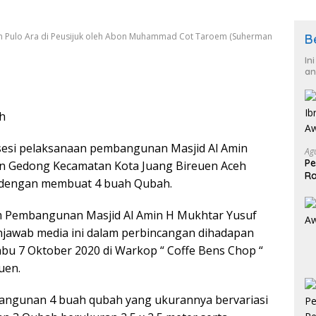
in Pulo Ara di Peusijuk oleh Abon Muhammad Cot Taroem (Suherman
B
In
an
h
sesi pelaksanaan pembangunan Masjid Al Amin
Ag
Pe
 Gedong Kecamatan Kota Juang Bireuen Aceh
Ra
 dengan membuat 4 buah Qubah.
2
m Pembangunan Masjid Al Amin H Mukhtar Yusuf
njawab media ini dalam perbincangan dihadapan
Rabu 7 Oktober 2020 di Warkop “ Coffe Bens Chop “
uen.
ngunan 4 buah qubah yang ukurannya bervariasi