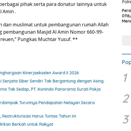
erbagai pihak serta para donatur lainnya untuk
Pers
 Amin .
0116
Men
in dan muslimat untuk pembangunan rumah Allah
Voli
ing pembangunan Masjid Al Amin Nomor 660-99-
Bha
Polr
ireuen,” Pungkas Muchtar Yusuf. **
Pop
ghargaan Kinerjaekselen Award II 2026
1
ki Senjata Siber Sendiri Tak Bergantung dengan Asing.
oma Tak Sedap, PT. Konindo Panorama Surati Pokja
2
Berdampak Turunnya Pendapatan Nelayan Secara
3
estrukturisasi Harus Tuntas Tahun Ini
irkan Berkah untuk Rakyat