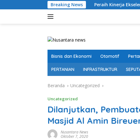
Langsung
Breaking News
Peraih Kinerja Ekselen Award II-20
ke
konten
Bisnis dan Ekonomi
Otomotif
Perta
PERTANIAN
INFRASTRUKTUR
SEPUT
Beranda
Uncategorized
Uncategorized
Dilanjutkan, Pembua
Masjid Al Amin Bireu
Nusantara News
Oktober 7, 2020