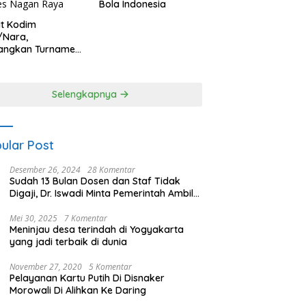
Bola Indonesia
it Kodim
/Nara,
angkan Turnamen
 Putri HUT
yangkara ke-80
es Nagan Raya
Selengkapnya
ular Post
Desember 26, 2024
28 Komentar
Sudah 13 Bulan Dosen dan Staf Tidak
Digaji, Dr. Iswadi Minta Pemerintah Ambil
Alih UMT
Mei 30, 2025
7 Komentar
Meninjau desa terindah di Yogyakarta
yang jadi terbaik di dunia
November 27, 2020
5 Komentar
Pelayanan Kartu Putih Di Disnaker
Morowali Di Alihkan Ke Daring