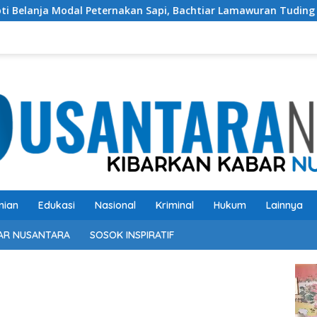
rnakan Sapi, Bachtiar Lamawuran Tuding Pemda Flotim Lakukan
nian
Edukasi
Nasional
Kriminal
Hukum
Lainnya
AR NUSANTARA
SOSOK INSPIRATIF
Pem
Vide