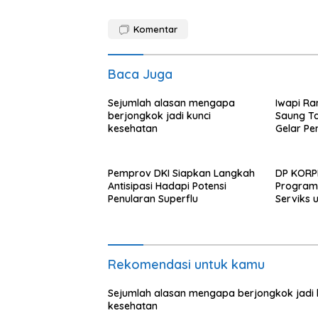
Komentar
Baca Juga
Sejumlah alasan mengapa
Iwapi Ra
berjongkok jadi kunci
Saung T
kesehatan
Gelar Pe
Gratis
Pemprov DKI Siapkan Langkah
DP KORPR
Antisipasi Hadapi Potensi
Program 
Penularan Superflu
Serviks 
Keluarg
Rekomendasi untuk kamu
Sejumlah alasan mengapa berjongkok jadi 
kesehatan