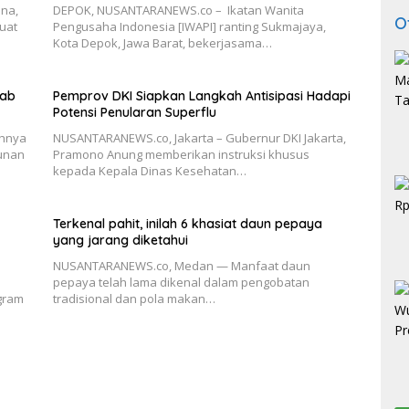
na,
DEPOK, NUSANTARANEWS.co – Ikatan Wanita
O
quat
Pengusaha Indonesia [IWAPI] ranting Sukmajaya,
Kota Depok, Jawa Barat, bekerjasama…
bab
Pemprov DKI Siapkan Langkah Antisipasi Hadapi
Potensi Penularan Superflu
ahnya
NUSANTARANEWS.co, Jakarta – Gubernur DKI Jakarta,
unan
Pramono Anung memberikan instruksi khusus
kepada Kepala Dinas Kesehatan…
Terkenal pahit, inilah 6 khasiat daun pepaya
yang jarang diketahui
NUSANTARANEWS.co, Medan — Manfaat daun
pepaya telah lama dikenal dalam pengobatan
gram
tradisional dan pola makan…