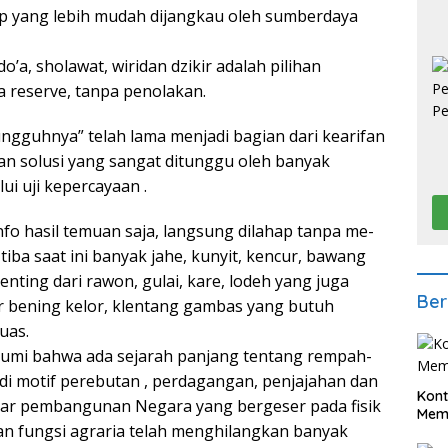
ap yang lebih mudah dijangkau oleh sumberdaya
’a, sholawat, wiridan dzikir adalah pilihan
 reserve, tanpa penolakan.
gguhnya” telah lama menjadi bagian dari kearifan
lihan solusi yang sangat ditunggu oleh banyak
ui uji kepercayaan .
o hasil temuan saja, langsung dilahap tanpa me-
tiba saat ini banyak jahe, kunyit, kencur, bawang
nting dari rawon, gulai, kare, lodeh yang juga
Ber
 bening kelor, klentang gambas yang butuh
uas.
aklumi bahwa ada sejarah panjang tentang rempah-
 motif perebutan , perdagangan, penjajahan dan
Kont
dar pembangunan Negara yang bergeser pada fisik
Meme
an fungsi agraria telah menghilangkan banyak