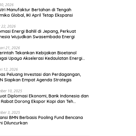
 30, 2026
stri Manufaktur Bertahan di Tengah
mika Global, IKI April Tetap Ekspansi
 22, 2026
omasi Energi Bahlil di Jepang, Perkuat
onesia Wujudkan Swasembada Energi
ari 21, 2026
rintah Tekankan Kebijakan Bioetanol
gai Upaya Akselerasi Kedaulatan Energi
onal
ri 12, 2026
uas Peluang Investasi dan Perdagangan,
N Siapkan Empat Agenda Strategis
ber 10, 2025
uat Diplomasi Ekonomi, Bank Indonesia dan
 Rabat Dorong Ekspor Kopi dan Teh
nesia di Maroko
ber 3, 2025
ansi BMN Berbasis Pooling Fund Bencana
i Diluncurkan