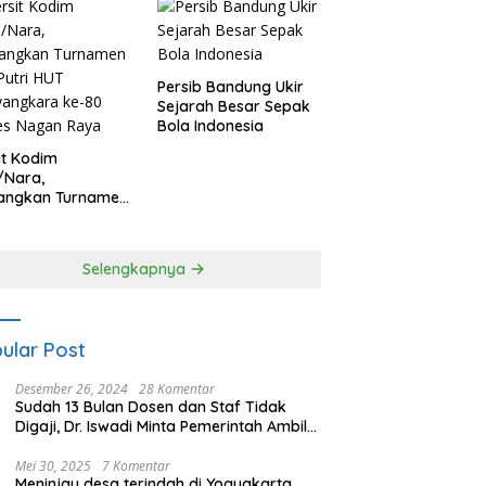
Persib Bandung Ukir
Sejarah Besar Sepak
Bola Indonesia
it Kodim
/Nara,
angkan Turnamen
 Putri HUT
yangkara ke-80
es Nagan Raya
Selengkapnya
ular Post
Desember 26, 2024
28 Komentar
Sudah 13 Bulan Dosen dan Staf Tidak
Digaji, Dr. Iswadi Minta Pemerintah Ambil
Alih UMT
Mei 30, 2025
7 Komentar
Meninjau desa terindah di Yogyakarta