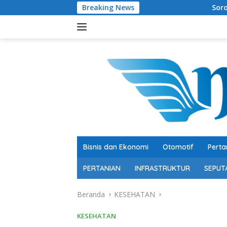
Langsung
Breaking News
Soroti Belanja Modal Pete
ke
konten
Bisnis dan Ekonomi
Otomotif
Perta
PERTANIAN
INFRASTRUKTUR
SEPUT
Beranda
KESEHATAN
KESEHATAN