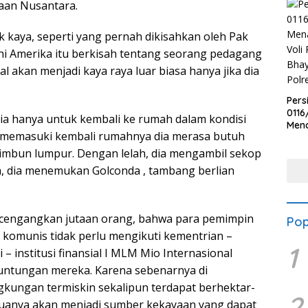
aan Nusantara.
 kaya, seperti yang pernah dikisahkan oleh Pak
ahi Amerika itu berkisah tentang seorang pedagang
al akan menjadi kaya raya luar biasa hanya jika dia
Pers
0116
ia hanya untuk kembali ke rumah dalam kondisi
Men
ia memasuki kembali rumahnya dia merasa butuh
Voli
Bha
timbun lumpur. Dengan lelah, dia mengambil sekop
Polr
, dia menemukan Golconda , tambang berlian
ncengangkan jutaan orang, bahwa para pemimpin
Pop
 komunis tidak perlu mengikuti kementrian –
1
 – institusi finansial I MLM Mio Internasional
untungan mereka. Karena sebenarnya di
ungan termiskin sekalipun terdapat berhektar-
2
emuanya akan menjadi sumber kekayaan yang dapat