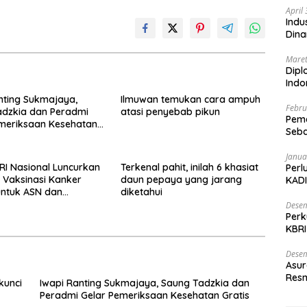
April
Indu
Dina
Maret
Dipl
Ind
nting Sukmajaya,
Ilmuwan temukan cara ampuh
Febru
adzkia dan Peradmi
atasi penyebab pikun
Peme
meriksaan Kesehatan
Seba
Nasi
Janua
I Nasional Luncurkan
Terkenal pahit, inilah 6 khasiat
Perl
Vaksinasi Kanker
daun pepaya yang jarang
KADI
untuk ASN dan
diketahui
anya
Desem
Perk
KBRI
Indo
Desem
Asur
Resm
kunci
Iwapi Ranting Sukmajaya, Saung Tadzkia dan
Peradmi Gelar Pemeriksaan Kesehatan Gratis