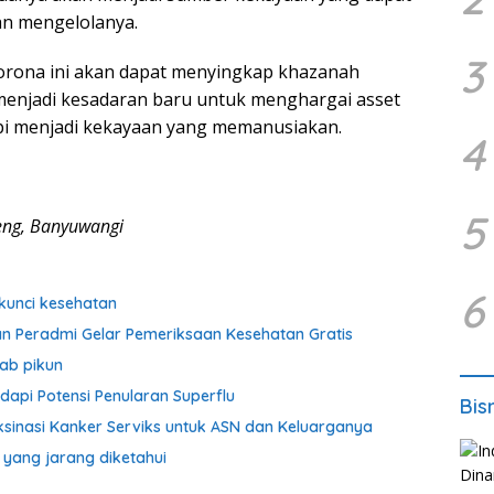
an mengelolanya.
3
Corona ini akan dapat menyingkap khazanah
menjadi kesadaran baru untuk menghargai asset
tapi menjadi kekayaan yang memanusiakan.
4
5
teng, Banyuwangi
6
kunci kesehatan
an Peradmi Gelar Pemeriksaan Kesehatan Gratis
ab pikun
dapi Potensi Penularan Superflu
Bis
sinasi Kanker Serviks untuk ASN dan Keluarganya
a yang jarang diketahui