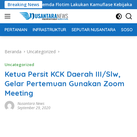
Langsung
ing Pemda Flotim Lakukan Kamuflase Kebijakan Politik Anggar
Breaking News
ke
konten
PERTANIAN
INFRASTRUKTUR
SEPUTAR NUSANTARA
SOSOK 
Beranda
Uncategorized
Uncategorized
Ketua Persit KCK Daerah III/Slw,
Gelar Pertemuan Gunakan Zoom
Meeting
Nusantara News
September 29, 2020