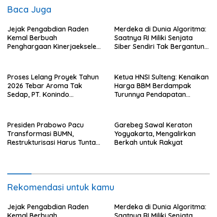
Baca Juga
Jejak Pengabdian Raden
Merdeka di Dunia Algoritma:
Kemal Berbuah
Saatnya RI Miliki Senjata
Penghargaan Kinerjaekselen
Siber Sendiri Tak Bergantung
Award II 2026
dengan Asing.
Proses Lelang Proyek Tahun
Ketua HNSI Sulteng: Kenaikan
2026 Tebar Aroma Tak
Harga BBM Berdampak
Sedap, PT. Konindo
Turunnya Pendapatan
Panorama Surati Pokja
Nelayan Secara Signifikan
Flotim
Presiden Prabowo Pacu
Garebeg Sawal Keraton
Transformasi BUMN,
Yogyakarta, Mengalirkan
Restrukturisasi Harus Tuntas
Berkah untuk Rakyat
Tahun Ini
Rekomendasi untuk kamu
Jejak Pengabdian Raden
Merdeka di Dunia Algoritma:
Kemal Berbuah
Saatnya RI Miliki Senjata