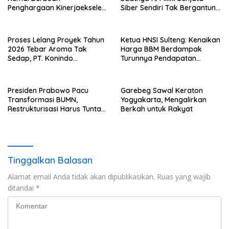
Penghargaan Kinerjaekselen
Siber Sendiri Tak Bergantung
Award II 2026
dengan Asing.
Proses Lelang Proyek Tahun
Ketua HNSI Sulteng: Kenaikan
2026 Tebar Aroma Tak
Harga BBM Berdampak
Sedap, PT. Konindo
Turunnya Pendapatan
Panorama Surati Pokja
Nelayan Secara Signifikan
Flotim
Presiden Prabowo Pacu
Garebeg Sawal Keraton
Transformasi BUMN,
Yogyakarta, Mengalirkan
Restrukturisasi Harus Tuntas
Berkah untuk Rakyat
Tahun Ini
Tinggalkan Balasan
Alamat email Anda tidak akan dipublikasikan.
Ruas yang wajib
ditandai
*