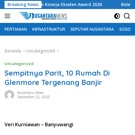
Langsung
hargaan Kinerja Ekselen Award 2026
Breaking News
Bolehkah mencab
ke
konten
PERTANIAN
INFRASTRUKTUR
SEPUTAR NUSANTARA
SOSOK 
Beranda
Uncategorized
Uncategorized
Sempitnya Parit, 10 Rumah Di
Glenmore Tergenang Banjir
Nusantara News
September 22, 2020
Veri Kurniawan – Banyuwangi