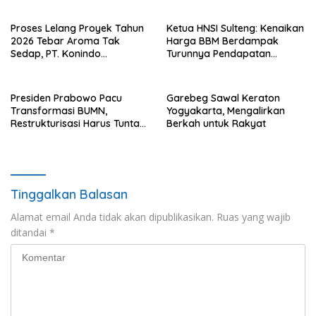
Proses Lelang Proyek Tahun
Ketua HNSI Sulteng: Kenaikan
2026 Tebar Aroma Tak
Harga BBM Berdampak
Sedap, PT. Konindo
Turunnya Pendapatan
Panorama Surati Pokja
Nelayan Secara Signifikan
Flotim
Presiden Prabowo Pacu
Garebeg Sawal Keraton
Transformasi BUMN,
Yogyakarta, Mengalirkan
Restrukturisasi Harus Tuntas
Berkah untuk Rakyat
Tahun Ini
Tinggalkan Balasan
Alamat email Anda tidak akan dipublikasikan.
Ruas yang wajib
ditandai
*