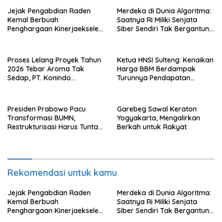
Jejak Pengabdian Raden
Merdeka di Dunia Algoritma:
Kemal Berbuah
Saatnya RI Miliki Senjata
Penghargaan Kinerjaekselen
Siber Sendiri Tak Bergantung
Award II 2026
dengan Asing.
Proses Lelang Proyek Tahun
Ketua HNSI Sulteng: Kenaikan
2026 Tebar Aroma Tak
Harga BBM Berdampak
Sedap, PT. Konindo
Turunnya Pendapatan
Panorama Surati Pokja
Nelayan Secara Signifikan
Flotim
Presiden Prabowo Pacu
Garebeg Sawal Keraton
Transformasi BUMN,
Yogyakarta, Mengalirkan
Restrukturisasi Harus Tuntas
Berkah untuk Rakyat
Tahun Ini
Rekomendasi untuk kamu
Jejak Pengabdian Raden
Merdeka di Dunia Algoritma:
Kemal Berbuah
Saatnya RI Miliki Senjata
Penghargaan Kinerjaekselen
Siber Sendiri Tak Bergantung
Award II 2026
dengan Asing.