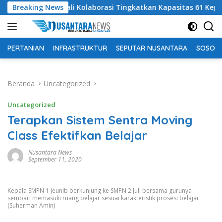
Langsung
Morowali Kolaborasi Tingkatkan Kapasitas 61 Kepala Sekolah di
Breaking News
ke
konten
PERTANIAN
INFRASTRUKTUR
SEPUTAR NUSANTARA
SOSOK 
Beranda
Uncategorized
Uncategorized
Terapkan Sistem Sentra Moving
Class Efektifkan Belajar
Nusantara News
September 11, 2020
Kepala SMPN 1 Jeunib berkunjung ke SMPN 2 Juli bersama gurunya
sembari memasuki ruang belajar sesuai karakteristik prosesi belajar.
(Suherman Amin)