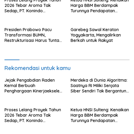
2026 Tebar Aroma Tak
Harga BBM Berdampak
Sedap, PT. Konindo
Turunnya Pendapatan
Panorama Surati Pokja
Nelayan Secara Signifikan
Flotim
Presiden Prabowo Pacu
Garebeg Sawal Keraton
Transformasi BUMN,
Yogyakarta, Mengalirkan
Restrukturisasi Harus Tuntas
Berkah untuk Rakyat
Tahun Ini
Rekomendasi untuk kamu
Jejak Pengabdian Raden
Merdeka di Dunia Algoritma:
Kemal Berbuah
Saatnya RI Miliki Senjata
Penghargaan Kinerjaekselen
Siber Sendiri Tak Bergantung
Award II 2026
dengan Asing.
Proses Lelang Proyek Tahun
Ketua HNSI Sulteng: Kenaikan
2026 Tebar Aroma Tak
Harga BBM Berdampak
Sedap, PT. Konindo
Turunnya Pendapatan
Panorama Surati Pokja
Nelayan Secara Signifikan
Flotim