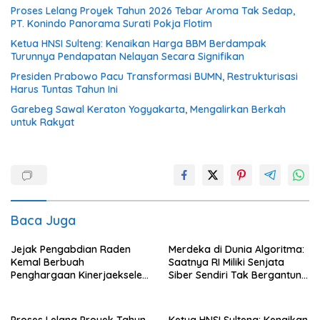
Proses Lelang Proyek Tahun 2026 Tebar Aroma Tak Sedap,
PT. Konindo Panorama Surati Pokja Flotim
Ketua HNSI Sulteng: Kenaikan Harga BBM Berdampak
Turunnya Pendapatan Nelayan Secara Signifikan
Presiden Prabowo Pacu Transformasi BUMN, Restrukturisasi
Harus Tuntas Tahun Ini
Garebeg Sawal Keraton Yogyakarta, Mengalirkan Berkah
untuk Rakyat
Baca Juga
Jejak Pengabdian Raden
Merdeka di Dunia Algoritma:
Kemal Berbuah
Saatnya RI Miliki Senjata
Penghargaan Kinerjaekselen
Siber Sendiri Tak Bergantung
Award II 2026
dengan Asing.
Proses Lelang Proyek Tahun
Ketua HNSI Sulteng: Kenaikan