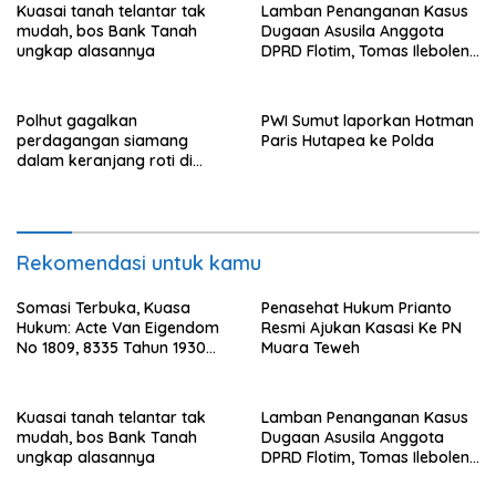
Saamah
Kuasai tanah telantar tak
Lamban Penanganan Kasus
mudah, bos Bank Tanah
Dugaan Asusila Anggota
ungkap alasannya
DPRD Flotim, Tomas Ileboleng
Pertanyakan Kinerja Dewan
Pimpinan Daerah PDIP NTT
Polhut gagalkan
PWI Sumut laporkan Hotman
perdagangan siamang
Paris Hutapea ke Polda
dalam keranjang roti di
Binjai, 1 dibekuk
Rekomendasi untuk kamu
Somasi Terbuka, Kuasa
Penasehat Hukum Prianto
Hukum: Acte Van Eigendom
Resmi Ajukan Kasasi Ke PN
No 1809, 8335 Tahun 1930
Muara Teweh
Bukti Kepemilikan dan
Penguasaan Tanah Milik
Saamah
Kuasai tanah telantar tak
Lamban Penanganan Kasus
mudah, bos Bank Tanah
Dugaan Asusila Anggota
ungkap alasannya
DPRD Flotim, Tomas Ileboleng
Pertanyakan Kinerja Dewan