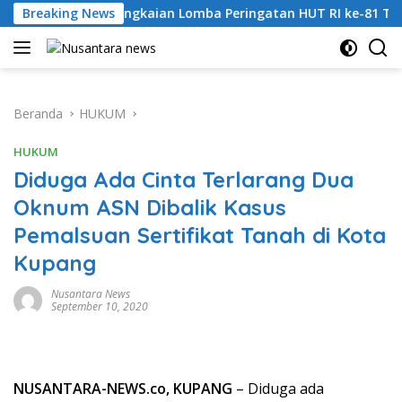
Langsung
a Rangkaian Lomba Peringatan HUT RI ke-81 Tahun 2026
Breaking News
ke
konten
Beranda
HUKUM
HUKUM
Diduga Ada Cinta Terlarang Dua
Oknum ASN Dibalik Kasus
Pemalsuan Sertifikat Tanah di Kota
Kupang
Nusantara News
September 10, 2020
NUSANTARA-NEWS.co, KUPANG
– Diduga ada