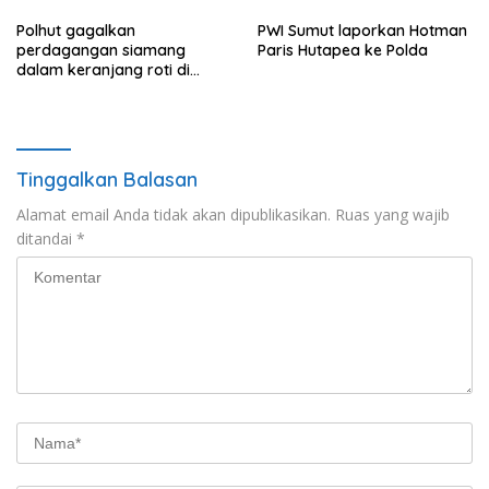
Pimpinan Daerah PDIP NTT
Polhut gagalkan
PWI Sumut laporkan Hotman
perdagangan siamang
Paris Hutapea ke Polda
dalam keranjang roti di
Binjai, 1 dibekuk
Tinggalkan Balasan
Alamat email Anda tidak akan dipublikasikan.
Ruas yang wajib
ditandai
*