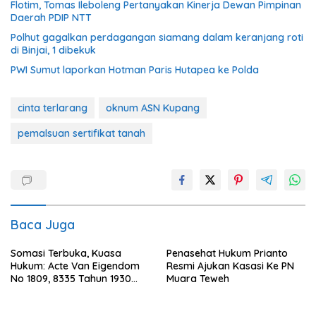
Flotim, Tomas Ileboleng Pertanyakan Kinerja Dewan Pimpinan
Daerah PDIP NTT
Polhut gagalkan perdagangan siamang dalam keranjang roti
di Binjai, 1 dibekuk
PWI Sumut laporkan Hotman Paris Hutapea ke Polda
cinta terlarang
oknum ASN Kupang
pemalsuan sertifikat tanah
Baca Juga
Somasi Terbuka, Kuasa
Penasehat Hukum Prianto
Hukum: Acte Van Eigendom
Resmi Ajukan Kasasi Ke PN
No 1809, 8335 Tahun 1930
Muara Teweh
Bukti Kepemilikan dan
Penguasaan Tanah Milik