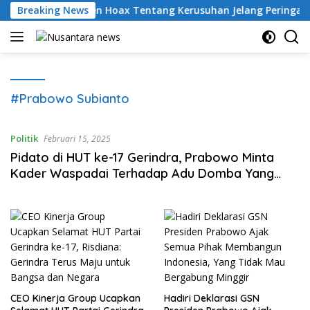
Langsung
nyebar Konten Hoax Tentang Kerusuhan Jelang Peringatan 17 A
Breaking News
ke
konten
#Prabowo Subianto
Politik
Februari 15, 2025
Pidato di HUT ke-17 Gerindra, Prabowo Minta
Kader Waspadai Terhadap Adu Domba Yang
Dilakukan Pihak Asing
CEO Kinerja Group Ucapkan
Hadiri Deklarasi GSN