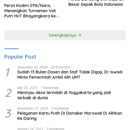
Besar Sepak Bola Indonesia
Persit Kodim 0116/Nara,
Menangkan Turnamen Voli
Putri HUT Bhayangkara ke-
80 Polres Nagan Raya
Selengkapnya
Popular Post
1
Desember 26, 2024
28 Komentar
Sudah 13 Bulan Dosen dan Staf Tidak Digaji, Dr. Iswadi
Minta Pemerintah Ambil Alih UMT
2
Mei 30, 2025
7 Komentar
Meninjau desa terindah di Yogyakarta yang jadi
terbaik di dunia
3
November 27, 2020
5 Komentar
Pelayanan Kartu Putih Di Disnaker Morowali Di Alihkan
Ke Daring
Januari 28, 2021
5 Komentar