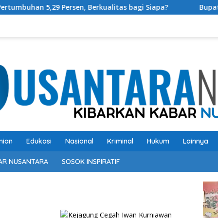
29 Persen, Berkualitas bagi Siapa?
Bupati OKU Selatan
nian
Edukasi
Nasional
Kriminal
Hukum
Lainnya
AR NUSANTARA
SOSOK INSPIRATIF
Pem
Vide