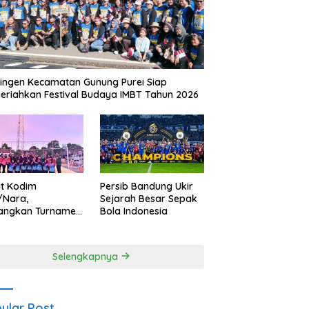
ingen Kecamatan Gunung Purei Siap
riahkan Festival Budaya IMBT Tahun 2026
it Kodim
Persib Bandung Ukir
/Nara,
Sejarah Besar Sepak
angkan Turnamen
Bola Indonesia
 Putri HUT
yangkara ke-80
es Nagan Raya
Selengkapnya
ular Post