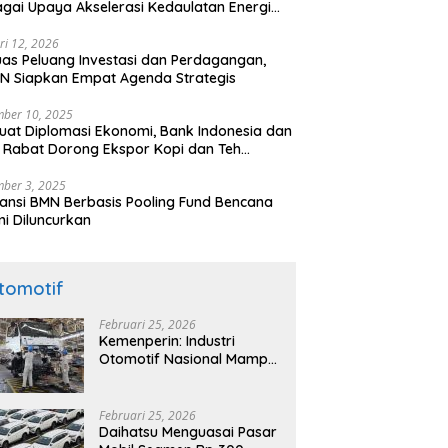
gai Upaya Akselerasi Kedaulatan Energi
onal
ri 12, 2026
uas Peluang Investasi dan Perdagangan,
N Siapkan Empat Agenda Strategis
ber 10, 2025
uat Diplomasi Ekonomi, Bank Indonesia dan
 Rabat Dorong Ekspor Kopi dan Teh
nesia di Maroko
ber 3, 2025
ansi BMN Berbasis Pooling Fund Bencana
i Diluncurkan
tomotif
Februari 25, 2026
Kemenperin: Industri
Otomotif Nasional Mampu
Produksi Mobil Jenis Pick-
ip Sendiri, Tak Perlu Impor
Februari 25, 2026
Daihatsu Menguasai Pasar