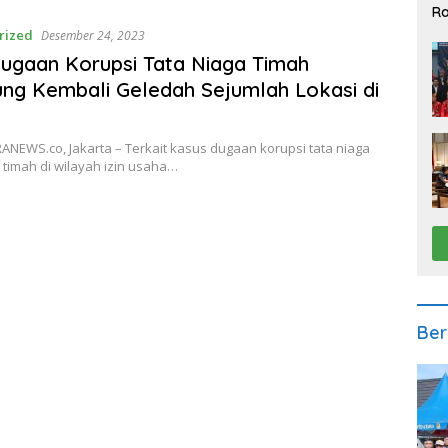
Ra
2
rized
Desember 24, 2023
ugaan Korupsi Tata Niaga Timah
ng Kembali Geledah Sejumlah Lokasi di
NEWS.co, Jakarta – Terkait kasus dugaan korupsi tata niaga
timah di wilayah izin usaha…
Ber