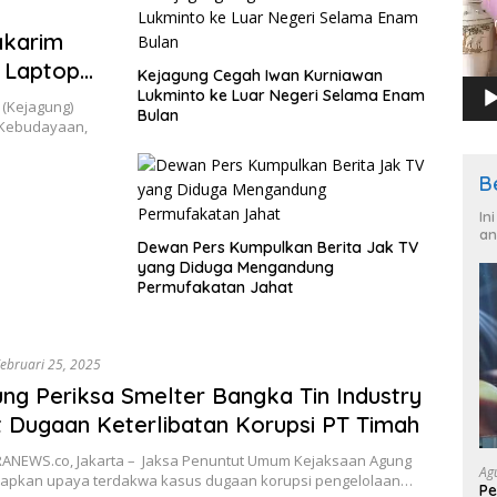
akarim
 Laptop
Kejagung Cegah Iwan Kurniawan
Lukminto ke Luar Negeri Selama Enam
(Kejagung)
Bulan
 Kebudayaan,
B
In
an
Dewan Pers Kumpulkan Berita Jak TV
yang Diduga Mengandung
Permufakatan Jahat
ebruari 25, 2025
ng Periksa Smelter Bangka Tin Industry
t Dugaan Keterlibatan Korupsi PT Timah
NEWS.co, Jakarta – Jaksa Penuntut Umum Kejaksaan Agung
Ag
pkan upaya terdakwa kasus dugaan korupsi pengelolaan…
Pe