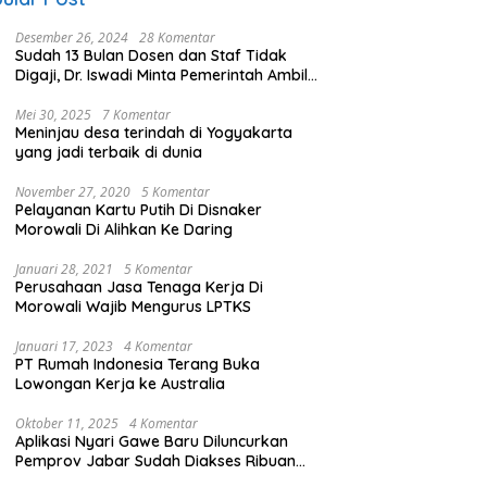
Desember 26, 2024
28 Komentar
Sudah 13 Bulan Dosen dan Staf Tidak
Digaji, Dr. Iswadi Minta Pemerintah Ambil
Alih UMT
Mei 30, 2025
7 Komentar
Meninjau desa terindah di Yogyakarta
yang jadi terbaik di dunia
November 27, 2020
5 Komentar
Pelayanan Kartu Putih Di Disnaker
Morowali Di Alihkan Ke Daring
Januari 28, 2021
5 Komentar
Perusahaan Jasa Tenaga Kerja Di
Morowali Wajib Mengurus LPTKS
Januari 17, 2023
4 Komentar
PT Rumah Indonesia Terang Buka
Lowongan Kerja ke Australia
Oktober 11, 2025
4 Komentar
Aplikasi Nyari Gawe Baru Diluncurkan
Pemprov Jabar Sudah Diakses Ribuan
Pencari Kerja