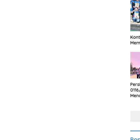
Kont
Meme
Pers
0116
Men
Voli
Bha
Polr
Pop