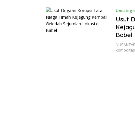
Uncatego
Usut D
Kejagu
Babel
NUSANTARA
komoditas 