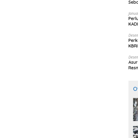
Seba
Nasi
Janua
Perl
KADI
Desem
Perk
KBRI
Indo
Desem
Asur
Resm
O