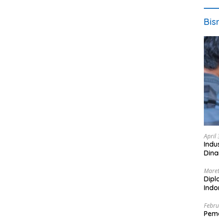
Bis
April
Indu
Dina
Maret
Dipl
Ind
Febru
Peme