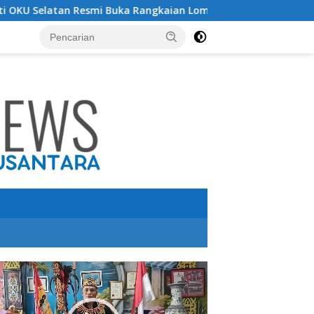
 Resmi Buka Rangkaian Lomba Peringatan HUT RI ke-81 Tahun 
utar
o