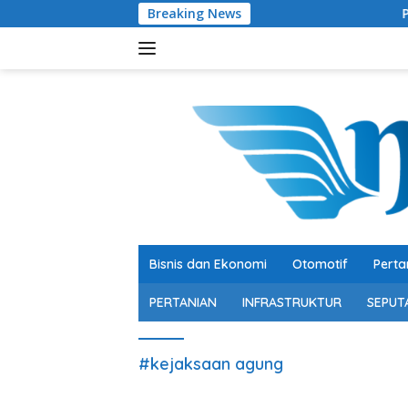
Langsung
Breaking News
Pertumbuhan 5,
ke
konten
Bisnis dan Ekonomi
Otomotif
Perta
PERTANIAN
INFRASTRUKTUR
SEPUT
#kejaksaan agung