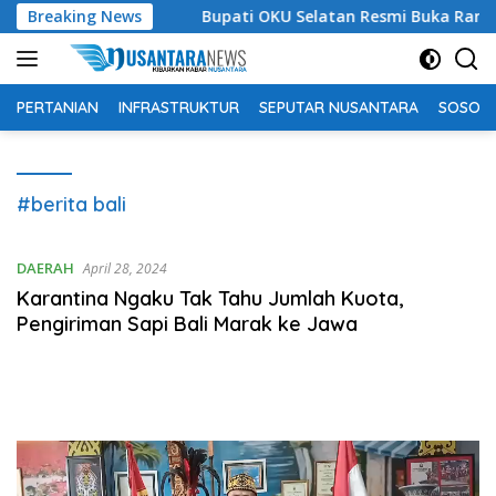
Langsung
 bagi Siapa?
Breaking News
Bupati OKU Selatan Resmi Buka Rangkaian
ke
konten
PERTANIAN
INFRASTRUKTUR
SEPUTAR NUSANTARA
SOSOK 
#berita bali
DAERAH
April 28, 2024
Karantina Ngaku Tak Tahu Jumlah Kuota,
Pengiriman Sapi Bali Marak ke Jawa
Pemutar
Video