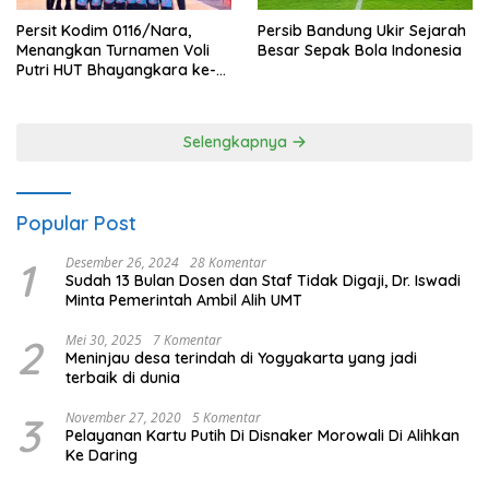
Persit Kodim 0116/Nara,
Persib Bandung Ukir Sejarah
Menangkan Turnamen Voli
Besar Sepak Bola Indonesia
Putri HUT Bhayangkara ke-
80 Polres Nagan Raya
Selengkapnya
Popular Post
1
Desember 26, 2024
28 Komentar
Sudah 13 Bulan Dosen dan Staf Tidak Digaji, Dr. Iswadi
Minta Pemerintah Ambil Alih UMT
2
Mei 30, 2025
7 Komentar
Meninjau desa terindah di Yogyakarta yang jadi
terbaik di dunia
3
November 27, 2020
5 Komentar
Pelayanan Kartu Putih Di Disnaker Morowali Di Alihkan
Ke Daring