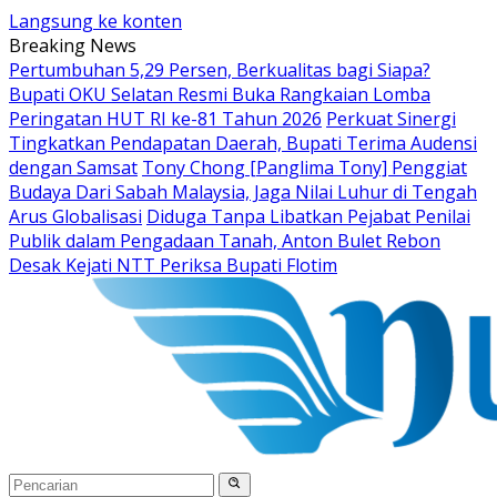
Langsung ke konten
Breaking News
Pertumbuhan 5,29 Persen, Berkualitas bagi Siapa?
Bupati OKU Selatan Resmi Buka Rangkaian Lomba
Peringatan HUT RI ke-81 Tahun 2026
Perkuat Sinergi
Tingkatkan Pendapatan Daerah, Bupati Terima Audensi
dengan Samsat
Tony Chong [Panglima Tony] Penggiat
Budaya Dari Sabah Malaysia, Jaga Nilai Luhur di Tengah
Arus Globalisasi
Diduga Tanpa Libatkan Pejabat Penilai
Publik dalam Pengadaan Tanah, Anton Bulet Rebon
Desak Kejati NTT Periksa Bupati Flotim