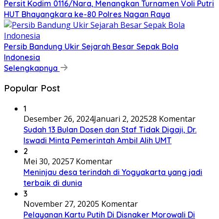
Persit Kodim 0116/Nara, Menangkan Turnamen Voli Putri
HUT Bhayangkara ke-80 Polres Nagan Raya
Persib Bandung Ukir Sejarah Besar Sepak Bola
Indonesia
Selengkapnya
Popular Post
1
Desember 26, 2024
Januari 2, 2025
28 Komentar
Sudah 13 Bulan Dosen dan Staf Tidak Digaji, Dr.
Iswadi Minta Pemerintah Ambil Alih UMT
2
Mei 30, 2025
7 Komentar
Meninjau desa terindah di Yogyakarta yang jadi
terbaik di dunia
3
November 27, 2020
5 Komentar
Pelayanan Kartu Putih Di Disnaker Morowali Di