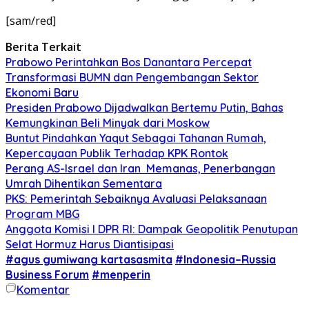
[sam/red]
Berita Terkait
Prabowo Perintahkan Bos Danantara Percepat
Transformasi BUMN dan Pengembangan Sektor
Ekonomi Baru
Presiden Prabowo Dijadwalkan Bertemu Putin, Bahas
Kemungkinan Beli Minyak dari Moskow
Buntut Pindahkan Yaqut Sebagai Tahanan Rumah,
Kepercayaan Publik Terhadap KPK Rontok
Perang AS-Israel dan Iran Memanas, Penerbangan
Umrah Dihentikan Sementara
PKS: Pemerintah Sebaiknya Avaluasi Pelaksanaan
Program MBG
Anggota Komisi I DPR RI: Dampak Geopolitik Penutupan
Selat Hormuz Harus Diantisipasi
#agus gumiwang kartasasmita
#Indonesia–Russia
Business Forum
#menperin
Komentar