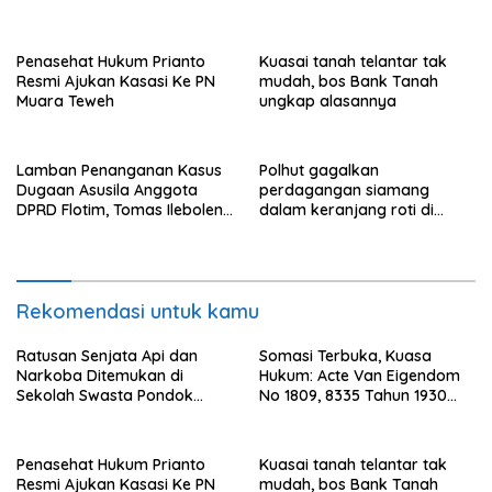
Pinang Jaksel, DPR: Harus
Bukti Kepemilikan dan
Diusut Tuntas
Penguasaan Tanah Milik
Saamah
Penasehat Hukum Prianto
Kuasai tanah telantar tak
Resmi Ajukan Kasasi Ke PN
mudah, bos Bank Tanah
Muara Teweh
ungkap alasannya
Lamban Penanganan Kasus
Polhut gagalkan
Dugaan Asusila Anggota
perdagangan siamang
DPRD Flotim, Tomas Ileboleng
dalam keranjang roti di
Pertanyakan Kinerja Dewan
Binjai, 1 dibekuk
Pimpinan Daerah PDIP NTT
Rekomendasi untuk kamu
Ratusan Senjata Api dan
Somasi Terbuka, Kuasa
Narkoba Ditemukan di
Hukum: Acte Van Eigendom
Sekolah Swasta Pondok
No 1809, 8335 Tahun 1930
Pinang Jaksel, DPR: Harus
Bukti Kepemilikan dan
Diusut Tuntas
Penguasaan Tanah Milik
Saamah
Penasehat Hukum Prianto
Kuasai tanah telantar tak
Resmi Ajukan Kasasi Ke PN
mudah, bos Bank Tanah