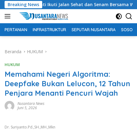
Langsung
upati Ikuti Jalan Sehat dan Senam Bersama Warga
Breaking News
Untu
ke
konten
PERTANIAN
INFRASTRUKTUR
SEPUTAR NUSANTARA
SOSOK 
Beranda
HUKUM
HUKUM
Memahami Negeri Algoritma:
Deepfake Bukan Lelucon, 12 Tahun
Penjara Menanti Pencuri Wajah
Nusantara News
Juni 5, 2026
Dr. Suriyanto.Pd.,SH.,MH.,Mkn