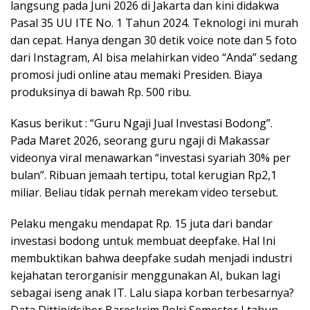
langsung pada Juni 2026 di Jakarta dan kini didakwa
Pasal 35 UU ITE No. 1 Tahun 2024. Teknologi ini murah
dan cepat. Hanya dengan 30 detik voice note dan 5 foto
dari Instagram, AI bisa melahirkan video “Anda” sedang
promosi judi online atau memaki Presiden. Biaya
produksinya di bawah Rp. 500 ribu.
Kasus berikut : “Guru Ngaji Jual Investasi Bodong”.
Pada Maret 2026, seorang guru ngaji di Makassar
videonya viral menawarkan “investasi syariah 30% per
bulan”. Ribuan jemaah tertipu, total kerugian Rp2,1
miliar. Beliau tidak pernah merekam video tersebut.
Pelaku mengaku mendapat Rp. 15 juta dari bandar
investasi bodong untuk membuat deepfake. Hal Ini
membuktikan bahwa deepfake sudah menjadi industri
kejahatan terorganisir menggunakan AI, bukan lagi
sebagai iseng anak IT. Lalu siapa korban terbesarnya?
Data Dittipidsiber Bareskrim Polri Semester I tahun