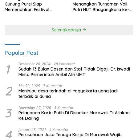
Gunung Purei Siap
Menangkan Turnamen Voli
Memeriahkan Festival
Putri HUT Bhayangkara ke-
Budaya IMBT Tahun 2026
80 Polres Nagan Raya
Selengkapnya
Popular Post
1
Desember 26, 2024
28 Komentar
Sudah 13 Bulan Dosen dan Staf Tidak Digaji, Dr. Iswadi
Minta Pemerintah Ambil Alih UMT
2
Mei 30, 2025
7 Komentar
Meninjau desa terindah di Yogyakarta yang jadi
terbaik di dunia
3
November 27, 2020
5 Komentar
Pelayanan Kartu Putih Di Disnaker Morowali Di Alihkan
Ke Daring
4
Januari 28, 2021
5 Komentar
Perusahaan Jasa Tenaga Kerja Di Morowali Wajib