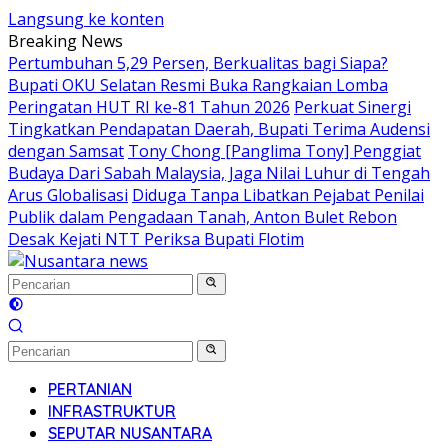
Langsung ke konten
Breaking News
Pertumbuhan 5,29 Persen, Berkualitas bagi Siapa?
Bupati OKU Selatan Resmi Buka Rangkaian Lomba
Peringatan HUT RI ke-81 Tahun 2026
Perkuat Sinergi
Tingkatkan Pendapatan Daerah, Bupati Terima Audensi
dengan Samsat
Tony Chong [Panglima Tony] Penggiat
Budaya Dari Sabah Malaysia, Jaga Nilai Luhur di Tengah
Arus Globalisasi
Diduga Tanpa Libatkan Pejabat Penilai
Publik dalam Pengadaan Tanah, Anton Bulet Rebon
Desak Kejati NTT Periksa Bupati Flotim
PERTANIAN
INFRASTRUKTUR
SEPUTAR NUSANTARA