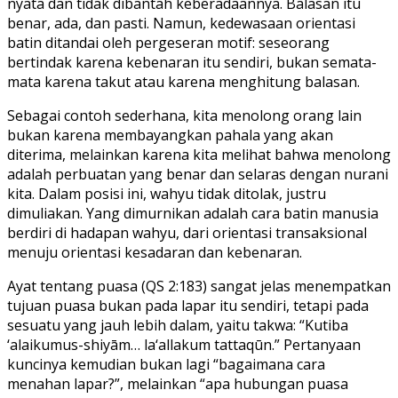
nyata dan tidak dibantah keberadaannya. Balasan itu
benar, ada, dan pasti. Namun, kedewasaan orientasi
batin ditandai oleh pergeseran motif: seseorang
bertindak karena kebenaran itu sendiri, bukan semata-
mata karena takut atau karena menghitung balasan.
Sebagai contoh sederhana, kita menolong orang lain
bukan karena membayangkan pahala yang akan
diterima, melainkan karena kita melihat bahwa menolong
adalah perbuatan yang benar dan selaras dengan nurani
kita. Dalam posisi ini, wahyu tidak ditolak, justru
dimuliakan. Yang dimurnikan adalah cara batin manusia
berdiri di hadapan wahyu, dari orientasi transaksional
menuju orientasi kesadaran dan kebenaran.
Ayat tentang puasa (QS 2:183) sangat jelas menempatkan
tujuan puasa bukan pada lapar itu sendiri, tetapi pada
sesuatu yang jauh lebih dalam, yaitu takwa: “Kutiba
‘alaikumus-shiyām… la‘allakum tattaqūn.” Pertanyaan
kuncinya kemudian bukan lagi “bagaimana cara
menahan lapar?”, melainkan “apa hubungan puasa