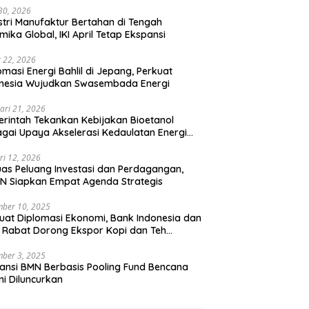
 30, 2026
stri Manufaktur Bertahan di Tengah
mika Global, IKI April Tetap Ekspansi
 22, 2026
omasi Energi Bahlil di Jepang, Perkuat
onesia Wujudkan Swasembada Energi
ari 21, 2026
rintah Tekankan Kebijakan Bioetanol
gai Upaya Akselerasi Kedaulatan Energi
onal
ri 12, 2026
uas Peluang Investasi dan Perdagangan,
N Siapkan Empat Agenda Strategis
ber 10, 2025
uat Diplomasi Ekonomi, Bank Indonesia dan
 Rabat Dorong Ekspor Kopi dan Teh
nesia di Maroko
ber 3, 2025
ansi BMN Berbasis Pooling Fund Bencana
i Diluncurkan