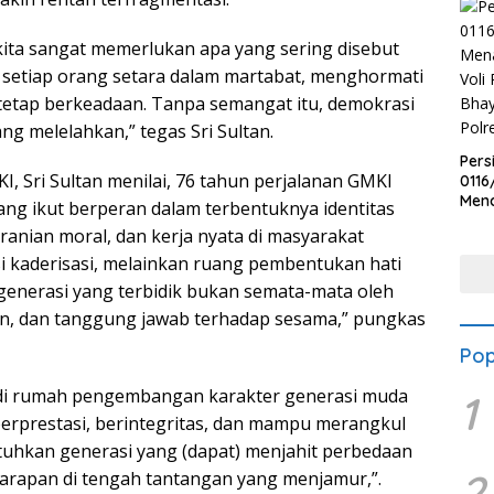
kita sangat memerlukan apa yang sering disebut
setiap orang setara dalam martabat, menghormati
tetap berkeadaan. Tanpa semangat itu, demokrasi
g melelahkan,” tegas Sri Sultan.
Pers
 Sri Sultan menilai, 76 tahun perjalanan GMKI
0116
Men
ng ikut berperan dalam terbentuknya identitas
Voli
eranian moral, dan kerja nyata di masyarakat
Bha
Polr
i kaderisasi, melainkan ruang pembentukan hati
 generasi yang terbidik bukan semata-mata oleh
ilan, dan tanggung jawab terhadap sesama,” pungkas
Pop
adi rumah pengembangan karakter generasi muda
1
rprestasi, berintegritas, dan mampu merangkul
utuhkan generasi yang (dapat) menjahit perbedaan
2
arapan di tengah tantangan yang menjamur,”.