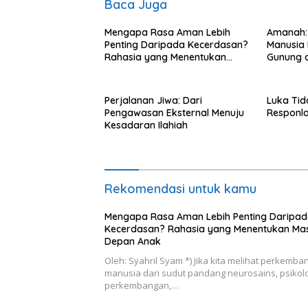
Baca Juga
Mengapa Rasa Aman Lebih
Amanah:
Penting Daripada Kecerdasan?
Manusia 
Rahasia yang Menentukan
Gunung d
Masa Depan Anak
Perjalanan Jiwa: Dari
Luka Ti
Pengawasan Eksternal Menuju
Responl
Kesadaran Ilahiah
Rekomendasi untuk kamu
Mengapa Rasa Aman Lebih Penting Daripa
Kecerdasan? Rahasia yang Menentukan Ma
Depan Anak
Oleh: Syahril Syam *) Jika kita melihat perkemb
manusia dari sudut pandang neurosains, psikol
perkembangan,…