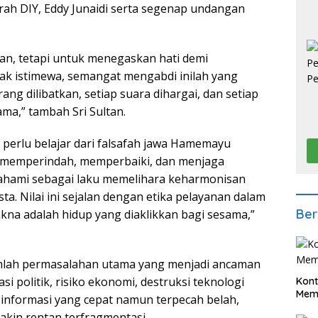
erah DIY, Eddy Junaidi serta segenap undangan
an, tetapi untuk menegaskan hati demi
k istimewa, semangat mengabdi inilah yang
rang dilibatkan, setiap suara dihargai, dan setiap
ma,” tambah Sri Sultan.
perlu belajar dari falsafah jawa Hamemayu
m memperindah, memperbaiki, dan menjaga
fahami sebagai laku memelihara keharmonisan
a. Nilai ini sejalan dengan etika pelayanan dalam
Ber
kna adalah hidup yang diaklikkan bagi sesama,”
jumlah permasalahan utama yang menjadi ancaman
i politik, risiko ekonomi, destruksi teknologi
Kont
Meme
s informasi yang cepat namun terpecah belah,
in rentan terfragmentasi.