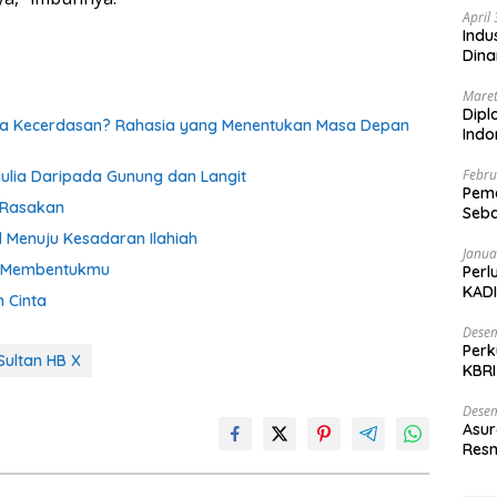
April
Indu
Dina
Maret
Dipl
da Kecerdasan? Rahasia yang Menentukan Masa Depan
Ind
Febru
lia Daripada Gunung dan Langit
Peme
 Rasakan
Seba
Nasi
l Menuju Kesadaran Ilahiah
Janua
g Membentukmu
Perl
KADI
 Cinta
Desem
Perk
Sultan HB X
KBRI
Indo
Desem
Asur
Resm