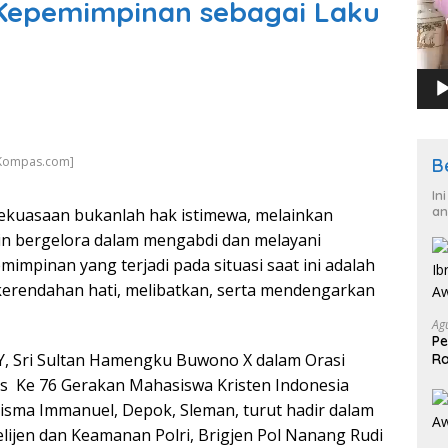
 Kepemimpinan sebagai Laku
 Kompas.com]
B
In
an
kuasaan bukanlah hak istimewa, melainkan
n bergelora dalam mengabdi dan melayani
impinan yang terjadi pada situasi saat ini adalah
erendahan hati, melibatkan, serta mendengarkan
Ag
Pe
Y, Sri Sultan Hamengku Buwono X dalam Orasi
Ra
2
s Ke 76 Gerakan Mahasiswa Kristen Indonesia
 Wisma Immanuel, Depok, Sleman, turut hadir dalam
elijen dan Keamanan Polri, Brigjen Pol Nanang Rudi