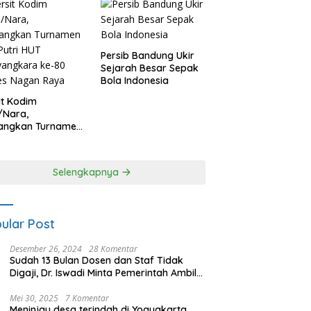
Persib Bandung Ukir
Sejarah Besar Sepak
Bola Indonesia
it Kodim
/Nara,
angkan Turnamen
 Putri HUT
yangkara ke-80
es Nagan Raya
Selengkapnya
ular Post
Desember 26, 2024
28 Komentar
Sudah 13 Bulan Dosen dan Staf Tidak
Digaji, Dr. Iswadi Minta Pemerintah Ambil
Alih UMT
Mei 30, 2025
7 Komentar
Meninjau desa terindah di Yogyakarta