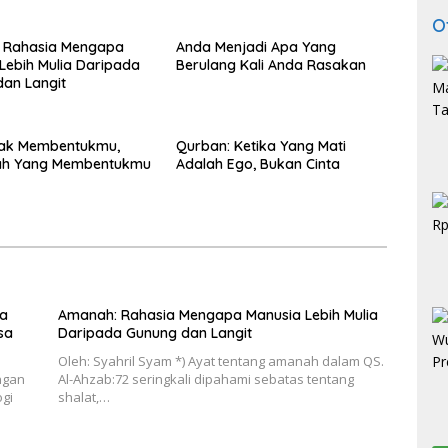
O
 Rahasia Mengapa
Anda Menjadi Apa Yang
Lebih Mulia Daripada
Berulang Kali Anda Rasakan
an Langit
dak Membentukmu,
Qurban: Ketika Yang Mati
ah Yang Membentukmu
Adalah Ego, Bukan Cinta
da
Amanah: Rahasia Mengapa Manusia Lebih Mulia
sa
Daripada Gunung dan Langit
Oleh: Syahril Syam *) Ayat tentang amanah dalam QS.
angan
Al-Ahzab:72 seringkali dipahami sebatas tentang
ogi
shalat,…