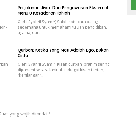
Perjalanan Jiwa: Dari Pengawasan Eksternal
Menuju Kesadaran Ilahiah
Oleh: Syahril Syam *) Salah satu cara paling
ion-
sederhana untuk memahami tujuan pendidikan,
agama, dan…
Qurban: Ketika Yang Mati Adalah Ego, Bukan
Cinta
rkan
Oleh: Syahril Syam *) Kisah qurban Ibrahim sering
.
dipahami secara lahiriah sebagai kisah tentang
“kehilangan”…
Ruas yang wajib ditandai
*