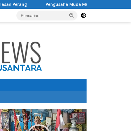
Pengusaha Muda Muhammad Riski Ibrahim Raih Pengharg
utar
o