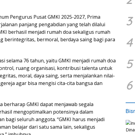
3
mum Pengurus Pusat GMKI 2025-2027, Prima
rjalanan panjang pengabdian yang telah dilalui
KI berhasil menjadi rumah doa sekaligus rumah
4
g berintegritas, bermoral, berdaya saing bagi para
5
asi selama 76 tahun, yaitu GMKI menjadi rumah doa
ntrol, ruang organisasi, kontribusi talenta untuk
gritas, moral, daya saing, serta menjalankan nilai-
6
 gereja agar bisa mengisi cita-cita bangsa dan
ma berharap GMKI dapat menjawab segala
Bis
rhasil mengoptimalkan potensinya dalam
 bagi seluruh anggota. “GMKI harus menjadi
an belajar dari satu sama lain, sekaligus
a,” imbuhnya.