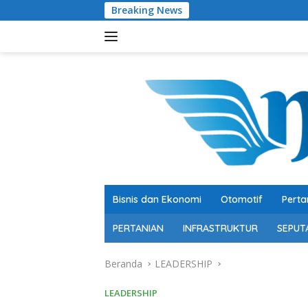
Langsung
Breaking News
Jangan Ulangi
ke
konten
Bisnis dan Ekonomi
Otomotif
Perta
PERTANIAN
INFRASTRUKTUR
SEPUT
Beranda
LEADERSHIP
LEADERSHIP