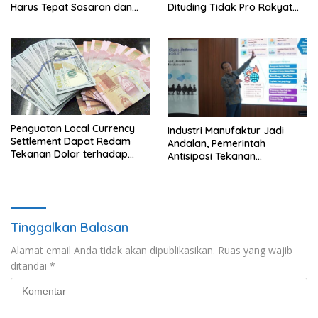
Harus Tepat Sasaran dan
Dituding Tidak Pro Rakyat
Transparan
dan Lemahkan Sektor UMKM
Flotim
Penguatan Local Currency
Industri Manufaktur Jadi
Settlement Dapat Redam
Andalan, Pemerintah
Tekanan Dolar terhadap
Antisipasi Tekanan
Rupiah
Perekonomian Global
Tinggalkan Balasan
Alamat email Anda tidak akan dipublikasikan.
Ruas yang wajib
ditandai
*