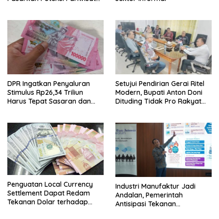
di Pasar Internasional
DPR Ingatkan Penyaluran
Setujui Pendirian Gerai Ritel
Stimulus Rp26,34 Triliun
Modern, Bupati Anton Doni
Harus Tepat Sasaran dan
Dituding Tidak Pro Rakyat
Transparan
dan Lemahkan Sektor UMKM
Flotim
Penguatan Local Currency
Industri Manufaktur Jadi
Settlement Dapat Redam
Andalan, Pemerintah
Tekanan Dolar terhadap
Antisipasi Tekanan
Rupiah
Perekonomian Global