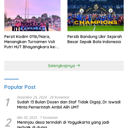
Persit Kodim 0116/Nara,
Persib Bandung Ukir Sejarah
Menangkan Turnamen Voli
Besar Sepak Bola Indonesia
Putri HUT Bhayangkara ke-
80 Polres Nagan Raya
Selengkapnya
Popular Post
1
Desember 26, 2024
28 Komentar
Sudah 13 Bulan Dosen dan Staf Tidak Digaji, Dr. Iswadi
Minta Pemerintah Ambil Alih UMT
2
Mei 30, 2025
7 Komentar
Meninjau desa terindah di Yogyakarta yang jadi
terbaik di dunia