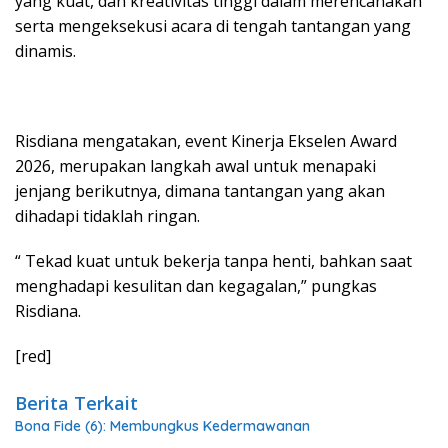
yang kuat, dan kreativitas tinggi dalam merencanakan
serta mengeksekusi acara di tengah tantangan yang
dinamis.
Risdiana mengatakan, event Kinerja Ekselen Award
2026, merupakan langkah awal untuk menapaki
jenjang berikutnya, dimana tantangan yang akan
dihadapi tidaklah ringan.
“ Tekad kuat untuk bekerja tanpa henti, bahkan saat
menghadapi kesulitan dan kegagalan,” pungkas
Risdiana.
[red]
Berita Terkait
Bona Fide (6): Membungkus Kedermawanan