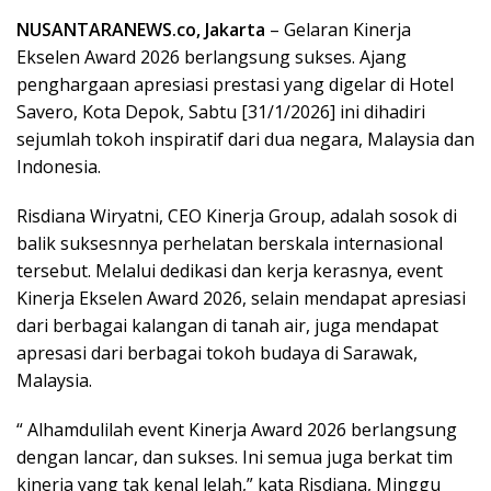
NUSANTARANEWS.co, Jakarta
– Gelaran Kinerja
Ekselen Award 2026 berlangsung sukses. Ajang
penghargaan apresiasi prestasi yang digelar di Hotel
Savero, Kota Depok, Sabtu [31/1/2026] ini dihadiri
sejumlah tokoh inspiratif dari dua negara, Malaysia dan
Indonesia.
Risdiana Wiryatni, CEO Kinerja Group, adalah sosok di
balik suksesnnya perhelatan berskala internasional
tersebut. Melalui dedikasi dan kerja kerasnya, event
Kinerja Ekselen Award 2026, selain mendapat apresiasi
dari berbagai kalangan di tanah air, juga mendapat
apresasi dari berbagai tokoh budaya di Sarawak,
Malaysia.
“ Alhamdulilah event Kinerja Award 2026 berlangsung
dengan lancar, dan sukses. Ini semua juga berkat tim
kinerja yang tak kenal lelah,” kata Risdiana, Minggu