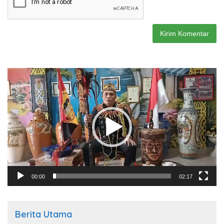
Pemutar
Video
00:00
02:17
Berita Utama