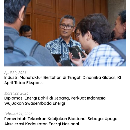
April 30, 2026
Industri Manufaktur Bertahan di Tengah Dinamika Global, IKI
April Tetap Ekspansi
Maret 22, 2026
Diplomasi Energi Bahlil di Jepang, Perkuat Indonesia
Wujudkan Swasembada Energi
Februari 21, 2026
Pemerintah Tekankan Kebijakan Bioetanol Sebagai Upaya
Akselerasi Kedaulatan Energi Nasional