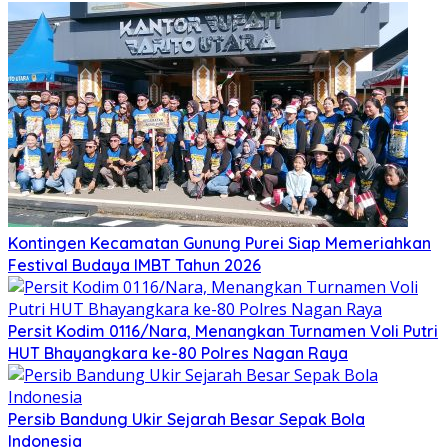
Kontingen Kecamatan Gunung Purei Siap Memeriahkan
Festival Budaya IMBT Tahun 2026
Persit Kodim 0116/Nara, Menangkan Turnamen Voli Putri
HUT Bhayangkara ke-80 Polres Nagan Raya
Persib Bandung Ukir Sejarah Besar Sepak Bola
Indonesia