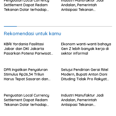
Penguatan Local Currency
Industri Manufaktur Jadi
Settlement Dapat Redam
Andalan, Pemerintah
Tekanan Dolar terhadap
Antisipasi Tekanan
Rupiah
Perekonomian Global
Rekomendasi untuk kamu
KBRI Yordania Fasilitasi
Ekonom wanti-wanti bahaya
Jabar dan DKI Jakarta
Gen Z lebih banyak kerja di
Pasarkan Potensi Pariwisata
sektor informal
di Pasar Internasional
DPR Ingatkan Penyaluran
Setujui Pendirian Gerai Ritel
Stimulus Rp26,34 Triliun
Modern, Bupati Anton Doni
Harus Tepat Sasaran dan
Dituding Tidak Pro Rakyat
Transparan
dan Lemahkan Sektor UMKM
Flotim
Penguatan Local Currency
Industri Manufaktur Jadi
Settlement Dapat Redam
Andalan, Pemerintah
Tekanan Dolar terhadap
Antisipasi Tekanan
Rupiah
Perekonomian Global