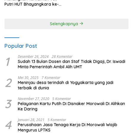
Putri HUT Bhayangkara ke-
80 Polres Nagan Raya
Selengkapnya
Popular Post
1
Desember 26, 2024
28 Komentar
Sudah 13 Bulan Dosen dan Staf Tidak Digaji, Dr. Iswadi
Minta Pemerintah Ambil Alih UMT
2
Mei 30, 2025
7 Komentar
Meninjau desa terindah di Yogyakarta yang jadi
terbaik di dunia
3
November 27, 2020
5 Komentar
Pelayanan Kartu Putih Di Disnaker Morowali Di Alihkan
Ke Daring
4
Januari 28, 2021
5 Komentar
Perusahaan Jasa Tenaga Kerja Di Morowali Wajib
Mengurus LPTKS