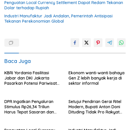
Penguatan Local Currency Settlement Dapat Redam Tekanan
Dolar terhadap Rupiah
Industri Manufaktur Jadi Andalan, Pemerintah Antisipasi
Tekanan Perekonomian Global
Baca Juga
KBRI Yordania Fasilitasi
Ekonom wanti-wanti bahaya
Jabar dan DKI Jakarta
Gen Z lebih banyak kerja di
Pasarkan Potensi Pariwisata
sektor informal
di Pasar Internasional
DPR Ingatkan Penyaluran
Setujui Pendirian Gerai Ritel
Stimulus Rp26,34 Triliun
Modern, Bupati Anton Doni
Harus Tepat Sasaran dan
Dituding Tidak Pro Rakyat
Transparan
dan Lemahkan Sektor UMKM
Flotim