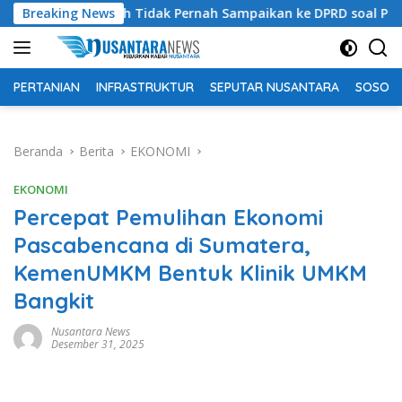
Langsung
tim Bantah Tidak Pernah Sampaikan ke DPRD soal Peternakan Sa
Breaking News
ke
konten
PERTANIAN
INFRASTRUKTUR
SEPUTAR NUSANTARA
SOSOK 
Beranda
Berita
EKONOMI
EKONOMI
Percepat Pemulihan Ekonomi
Pascabencana di Sumatera,
KemenUMKM Bentuk Klinik UMKM
Bangkit
Nusantara News
Desember 31, 2025