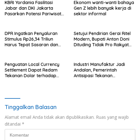
KBRI Yordania Fasilitasi
Ekonom wanti-wanti bahaya
Jabar dan DKI Jakarta
Gen Z lebih banyak kerja di
Pasarkan Potensi Pariwisata
sektor informal
di Pasar Internasional
DPR Ingatkan Penyaluran
Setujui Pendirian Gerai Ritel
Stimulus Rp26,34 Triliun
Modern, Bupati Anton Doni
Harus Tepat Sasaran dan
Dituding Tidak Pro Rakyat
Transparan
dan Lemahkan Sektor UMKM
Flotim
Penguatan Local Currency
Industri Manufaktur Jadi
Settlement Dapat Redam
Andalan, Pemerintah
Tekanan Dolar terhadap
Antisipasi Tekanan
Rupiah
Perekonomian Global
Tinggalkan Balasan
Alamat email Anda tidak akan dipublikasikan.
Ruas yang wajib
ditandai
*