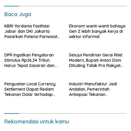
Baca Juga
KBRI Yordania Fasilitasi
Ekonom wanti-wanti bahaya
Jabar dan DKI Jakarta
Gen Z lebih banyak kerja di
Pasarkan Potensi Pariwisata
sektor informal
di Pasar Internasional
DPR Ingatkan Penyaluran
Setujui Pendirian Gerai Ritel
Stimulus Rp26,34 Triliun
Modern, Bupati Anton Doni
Harus Tepat Sasaran dan
Dituding Tidak Pro Rakyat
Transparan
dan Lemahkan Sektor UMKM
Flotim
Penguatan Local Currency
Industri Manufaktur Jadi
Settlement Dapat Redam
Andalan, Pemerintah
Tekanan Dolar terhadap
Antisipasi Tekanan
Rupiah
Perekonomian Global
Rekomendasi untuk kamu