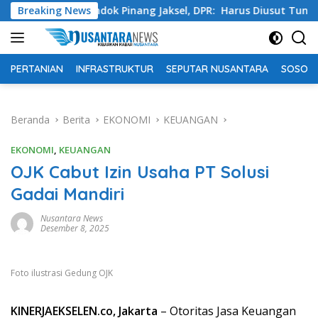
Langsung
ta Pondok Pinang Jaksel, DPR: Harus Diusut Tuntas
Breaking News
Ti
ke
konten
PERTANIAN
INFRASTRUKTUR
SEPUTAR NUSANTARA
SOSOK 
Beranda
Berita
EKONOMI
KEUANGAN
EKONOMI
,
KEUANGAN
OJK Cabut Izin Usaha PT Solusi
Gadai Mandiri
Nusantara News
Desember 8, 2025
Foto ilustrasi Gedung OJK
KINERJAEKSELEN.co, Jakarta
– Otoritas Jasa Keuangan