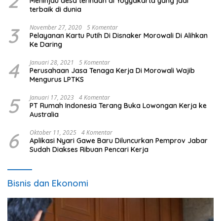
2
Meninjau desa terindah di Yogyakarta yang jadi
terbaik di dunia
3
November 27, 2020
5 Komentar
Pelayanan Kartu Putih Di Disnaker Morowali Di Alihkan
Ke Daring
4
Januari 28, 2021
5 Komentar
Perusahaan Jasa Tenaga Kerja Di Morowali Wajib
Mengurus LPTKS
5
Januari 17, 2023
4 Komentar
PT Rumah Indonesia Terang Buka Lowongan Kerja ke
Australia
6
Oktober 11, 2025
4 Komentar
Aplikasi Nyari Gawe Baru Diluncurkan Pemprov Jabar
Sudah Diakses Ribuan Pencari Kerja
Bisnis dan Ekonomi