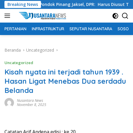
Langsung
 Swasta Pondok Pinang Jaksel, DPR: Harus Diusut Tuntas
Breaking News
ke
konten
PERTANIAN
INFRASTRUKTUR
SEPUTAR NUSANTARA
SOSOK 
Beranda
Uncategorized
Uncategorized
Kisah nyata ini terjadi tahun 1939 .
Hasan Ligat Menebas Dua serdadu
Belanda
Nusantara News
November 8, 2025
Catatan Arif Andepa edisi : ke 20