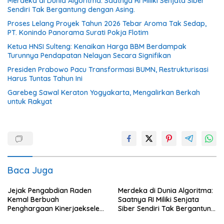
Merdeka di Dunia Algoritma: Saatnya RI Miliki Senjata Siber
Sendiri Tak Bergantung dengan Asing.
Proses Lelang Proyek Tahun 2026 Tebar Aroma Tak Sedap,
PT. Konindo Panorama Surati Pokja Flotim
Ketua HNSI Sulteng: Kenaikan Harga BBM Berdampak
Turunnya Pendapatan Nelayan Secara Signifikan
Presiden Prabowo Pacu Transformasi BUMN, Restrukturisasi
Harus Tuntas Tahun Ini
Garebeg Sawal Keraton Yogyakarta, Mengalirkan Berkah
untuk Rakyat
Baca Juga
Jejak Pengabdian Raden
Merdeka di Dunia Algoritma:
Kemal Berbuah
Saatnya RI Miliki Senjata
Penghargaan Kinerjaekselen
Siber Sendiri Tak Bergantung
Award II 2026
dengan Asing.