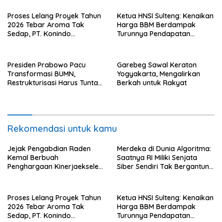
Proses Lelang Proyek Tahun
Ketua HNSI Sulteng: Kenaikan
2026 Tebar Aroma Tak
Harga BBM Berdampak
Sedap, PT. Konindo
Turunnya Pendapatan
Panorama Surati Pokja
Nelayan Secara Signifikan
Flotim
Presiden Prabowo Pacu
Garebeg Sawal Keraton
Transformasi BUMN,
Yogyakarta, Mengalirkan
Restrukturisasi Harus Tuntas
Berkah untuk Rakyat
Tahun Ini
Rekomendasi untuk kamu
Jejak Pengabdian Raden
Merdeka di Dunia Algoritma:
Kemal Berbuah
Saatnya RI Miliki Senjata
Penghargaan Kinerjaekselen
Siber Sendiri Tak Bergantung
Award II 2026
dengan Asing.
Proses Lelang Proyek Tahun
Ketua HNSI Sulteng: Kenaikan
2026 Tebar Aroma Tak
Harga BBM Berdampak
Sedap, PT. Konindo
Turunnya Pendapatan