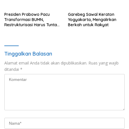
Panorama Surati Pokja
Nelayan Secara Signifikan
Flotim
Presiden Prabowo Pacu
Garebeg Sawal Keraton
Transformasi BUMN,
Yogyakarta, Mengalirkan
Restrukturisasi Harus Tuntas
Berkah untuk Rakyat
Tahun Ini
Tinggalkan Balasan
Alamat email Anda tidak akan dipublikasikan.
Ruas yang wajib
ditandai
*