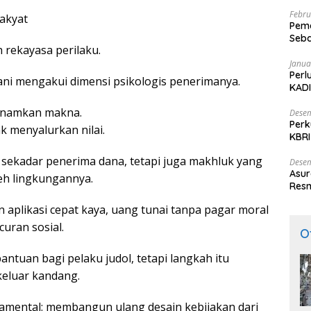
Febru
Rakyat
Peme
Seba
h rekayasa perilaku.
Nasi
Janua
Perl
ni mengakui dimensi psikologis penerimanya.
KADI
anamkan makna.
Desem
Perk
k menyalurkan nilai.
KBRI
Indo
 sekadar penerima dana, tetapi juga makhluk yang
Desem
Asur
leh lingkungannya.
Resm
 aplikasi cepat kaya, uang tunai tanpa pagar moral
uran sosial.
O
tuan bagi pelaku judol, tetapi langkah itu
keluar kandang.
damental: membangun ulang desain kebijakan dari