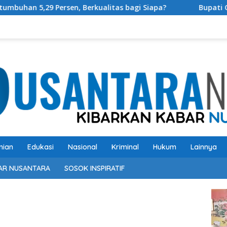
agi Siapa?
Bupati OKU Selatan Resmi Buka Rangkaian 
nian
Edukasi
Nasional
Kriminal
Hukum
Lainnya
AR NUSANTARA
SOSOK INSPIRATIF
Pem
Vide