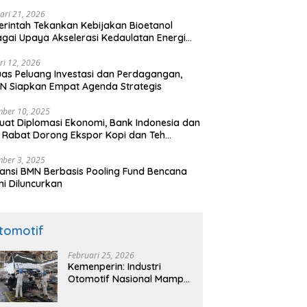
ari 21, 2026
rintah Tekankan Kebijakan Bioetanol
gai Upaya Akselerasi Kedaulatan Energi
onal
ri 12, 2026
uas Peluang Investasi dan Perdagangan,
N Siapkan Empat Agenda Strategis
ber 10, 2025
uat Diplomasi Ekonomi, Bank Indonesia dan
 Rabat Dorong Ekspor Kopi dan Teh
nesia di Maroko
ber 3, 2025
ansi BMN Berbasis Pooling Fund Bencana
i Diluncurkan
tomotif
Februari 25, 2026
Kemenperin: Industri
Otomotif Nasional Mampu
Produksi Mobil Jenis Pick-
ip Sendiri, Tak Perlu Impor