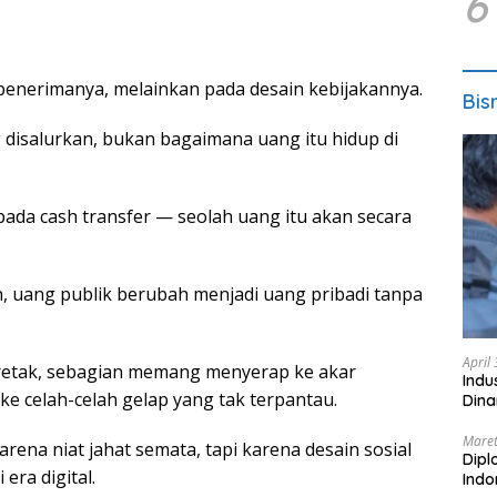
6
enerimanya, melainkan pada desain kebijakannya.
Bis
 disalurkan, bukan bagaimana uang itu hidup di
pada cash transfer — seolah uang itu akan secara
n, uang publik berubah menjadi uang pribadi tanpa
April
i retak, sebagian memang menyerap ke akar
Indu
 ke celah-celah gelap yang tak terpantau.
Dina
Maret
rena niat jahat semata, tapi karena desain sosial
Dipl
era digital.
Ind