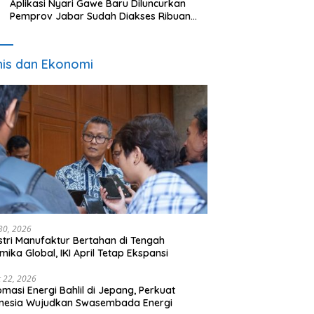
Aplikasi Nyari Gawe Baru Diluncurkan
Pemprov Jabar Sudah Diakses Ribuan
Pencari Kerja
nis dan Ekonomi
 30, 2026
stri Manufaktur Bertahan di Tengah
mika Global, IKI April Tetap Ekspansi
 22, 2026
omasi Energi Bahlil di Jepang, Perkuat
onesia Wujudkan Swasembada Energi