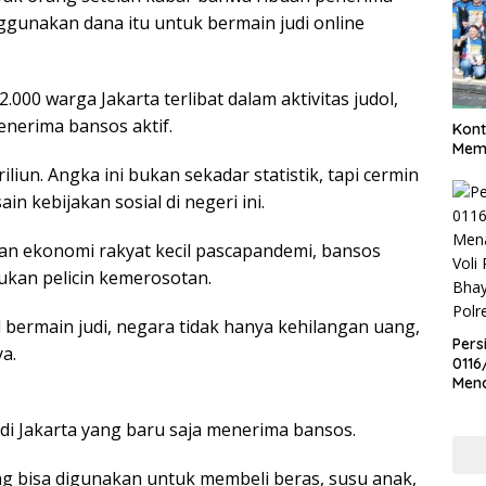
nggunakan dana itu untuk bermain judi online
000 warga Jakarta terlibat dalam aktivitas judol,
enerima bansos aktif.
Kont
Meme
liun. Angka ini bukan sekadar statistik, tapi cermin
n kebijakan sosial di negeri ini.
n ekonomi rakyat kecil pascapandemi, bansos
bukan pelicin kemerosotan.
bermain judi, negara tidak hanya kehilangan uang,
Pers
a.
0116
Men
Voli
Bha
i Jakarta yang baru saja menerima bansos.
Polr
g bisa digunakan untuk membeli beras, susu anak,