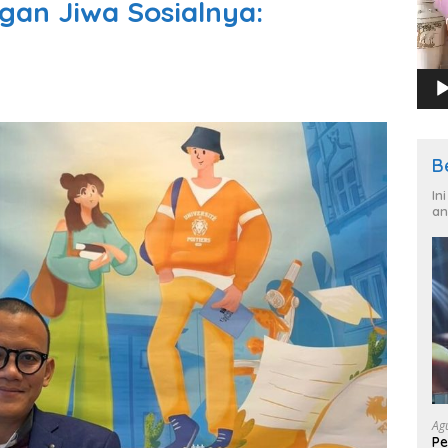
gan Jiwa Sosialnya:
B
In
an
Ag
Pe