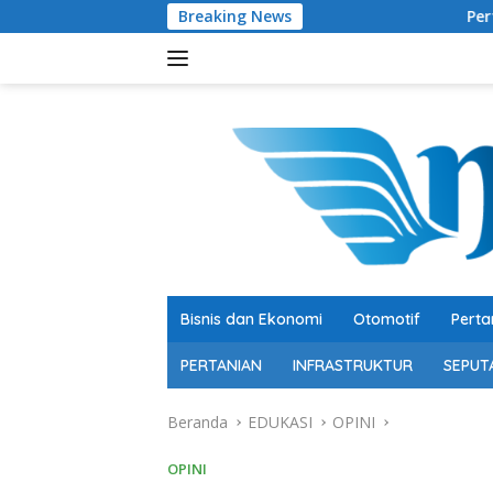
Langsung
Breaking News
Pertumbuhan 5,29 Persen, Berkualitas b
ke
konten
Bisnis dan Ekonomi
Otomotif
Perta
PERTANIAN
INFRASTRUKTUR
SEPUT
Beranda
EDUKASI
OPINI
OPINI