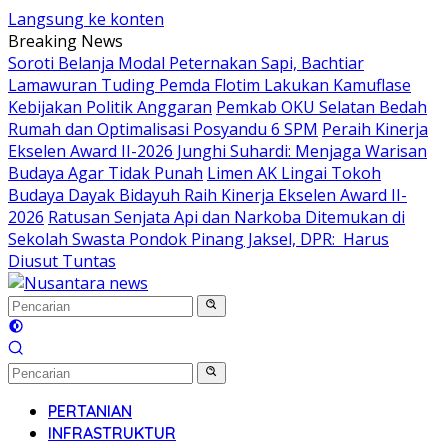
Langsung ke konten
Breaking News
Soroti Belanja Modal Peternakan Sapi, Bachtiar
Lamawuran Tuding Pemda Flotim Lakukan Kamuflase
Kebijakan Politik Anggaran
Pemkab OKU Selatan Bedah
Rumah dan Optimalisasi Posyandu 6 SPM
Peraih Kinerja
Ekselen Award II-2026 Junghi Suhardi: Menjaga Warisan
Budaya Agar Tidak Punah
Limen AK Lingai Tokoh
Budaya Dayak Bidayuh Raih Kinerja Ekselen Award II-
2026
Ratusan Senjata Api dan Narkoba Ditemukan di
Sekolah Swasta Pondok Pinang Jaksel, DPR: Harus
Diusut Tuntas
PERTANIAN
INFRASTRUKTUR