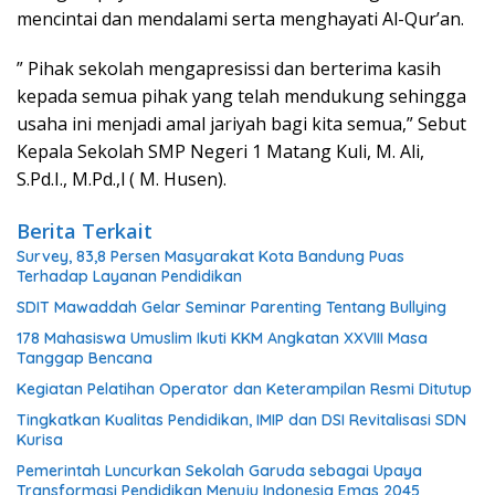
mencintai dan mendalami serta menghayati Al-Qur’an.
” Pihak sekolah mengapresissi dan berterima kasih
kepada semua pihak yang telah mendukung sehingga
usaha ini menjadi amal jariyah bagi kita semua,” Sebut
Kepala Sekolah SMP Negeri 1 Matang Kuli, M. Ali,
S.Pd.I., M.Pd.,l ( M. Husen).
Berita Terkait
Survey, 83,8 Persen Masyarakat Kota Bandung Puas
Terhadap Layanan Pendidikan
SDIT Mawaddah Gelar Seminar Parenting Tentang Bullying
178 Mahasiswa Umuslim Ikuti KKM Angkatan XXVIII Masa
Tanggap Bencana
Kegiatan Pelatihan Operator dan Keterampilan Resmi Ditutup
Tingkatkan Kualitas Pendidikan, IMIP dan DSI Revitalisasi SDN
Kurisa
Pemerintah Luncurkan Sekolah Garuda sebagai Upaya
Transformasi Pendidikan Menuju Indonesia Emas 2045