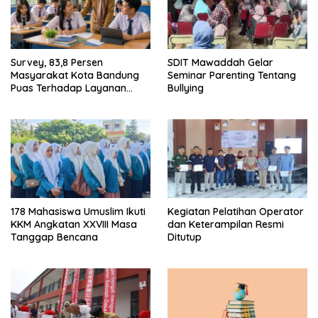
Survey, 83,8 Persen
SDIT Mawaddah Gelar
Masyarakat Kota Bandung
Seminar Parenting Tentang
Puas Terhadap Layanan
Bullying
Pendidikan
178 Mahasiswa Umuslim Ikuti
Kegiatan Pelatihan Operator
KKM Angkatan XXVIII Masa
dan Keterampilan Resmi
Tanggap Bencana
Ditutup