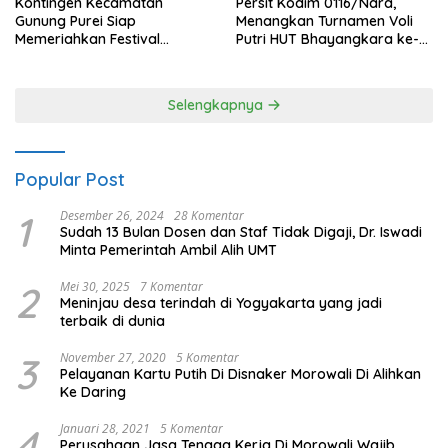
Kontingen Kecamatan
Persit Kodim 0116/Nara,
Gunung Purei Siap
Menangkan Turnamen Voli
Memeriahkan Festival
Putri HUT Bhayangkara ke-
Budaya IMBT Tahun 2026
80 Polres Nagan Raya
Selengkapnya
Popular Post
1
Desember 26, 2024
28 Komentar
Sudah 13 Bulan Dosen dan Staf Tidak Digaji, Dr. Iswadi
Minta Pemerintah Ambil Alih UMT
2
Mei 30, 2025
7 Komentar
Meninjau desa terindah di Yogyakarta yang jadi
terbaik di dunia
3
November 27, 2020
5 Komentar
Pelayanan Kartu Putih Di Disnaker Morowali Di Alihkan
Ke Daring
4
Januari 28, 2021
5 Komentar
Perusahaan Jasa Tenaga Kerja Di Morowali Wajib