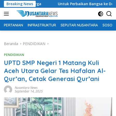
Langsung
ga
Breaking News
Untuk Perbaikan Bangsa ke Depan, Ketum DPP Purb
ke
konten
PERTANIAN
INFRASTRUKTUR
SEPUTAR NUSANTARA
SOSOK 
Beranda
PENDIDIKAN
PENDIDIKAN
UPTD SMP Negeri 1 Matang Kuli
Aceh Utara Gelar Tes Hafalan Al-
Qur’an, Cetak Generasi Qur’ani
Nusantara News
September 14, 2025