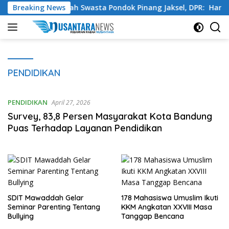
Langsung
mukan di Sekolah Swasta Pondok Pinang Jaksel, DPR: Harus Diu
Breaking News
ke
konten
PENDIDIKAN
PENDIDIKAN
April 27, 2026
Survey, 83,8 Persen Masyarakat Kota Bandung
Puas Terhadap Layanan Pendidikan
SDIT Mawaddah Gelar
178 Mahasiswa Umuslim Ikuti
Seminar Parenting Tentang
KKM Angkatan XXVIII Masa
Bullying
Tanggap Bencana