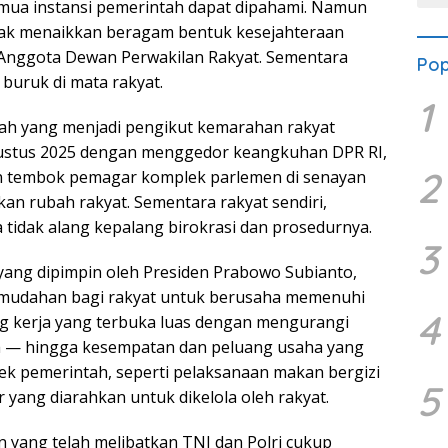
mua instansi pemerintah dapat dipahami. Namun
tidak menaikkan beragam bentuk kesejahteraan
 Anggota Dewan Perwakilan Rakyat. Sementara
Pop
 buruk di mata rakyat.
1
lah yang menjadi pengikut kemarahan rakyat
Agustus 2025 dengan menggedor keangkuhan DPR RI,
2
an tembok pemagar komplek parlemen di senayan
n rubah rakyat. Sementara rakyat sendiri,
 tidak alang kepalang birokrasi dan prosedurnya.
3
 yang dipimpin oleh Presiden Prabowo Subianto,
mudahan bagi rakyat untuk berusaha memenuhi
4
ng kerja yang terbuka luas dengan mengurangi
a — hingga kesempatan dan peluang usaha yang
yek pemerintah, seperti pelaksanaan makan bergizi
5
r yang diarahkan untuk dikelola oleh rakyat.
yang telah melibatkan TNI dan Polri cukup