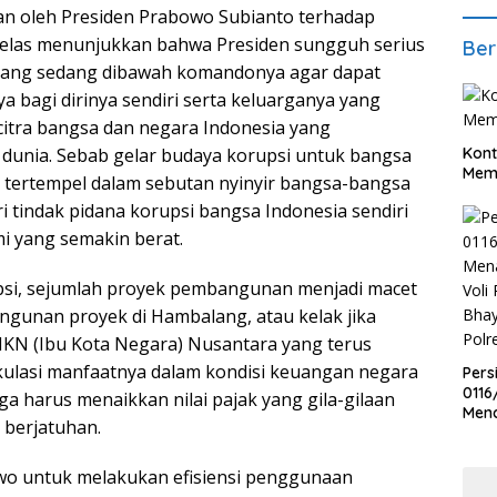
kan oleh Presiden Prabowo Subianto terhadap
, jelas menunjukkan bahwa Presiden sungguh serius
Ber
ang sedang dibawah komandonya agar dapat
a bagi dirinya sendiri serta keluarganya yang
 citra bangsa dan negara Indonesia yang
 dunia. Sebab gelar budaya korupsi untuk bangsa
Kont
Meme
 tertempel dalam sebutan nyinyir bangsa-bangsa
ari tindak pidana korupsi bangsa Indonesia sendiri
 yang semakin berat.
upsi, sejumlah proyek pembangunan menjadi macet
ngunan proyek di Hambalang, atau kelak jika
IKN (Ibu Kota Negara) Nusantara yang terus
kulasi manfaatnya dalam kondisi keuangan negara
Pers
0116
a harus menaikkan nilai pajak yang gila-gilaan
Men
berjatuhan.
Voli
Bha
Polr
owo untuk melakukan efisiensi penggunaan