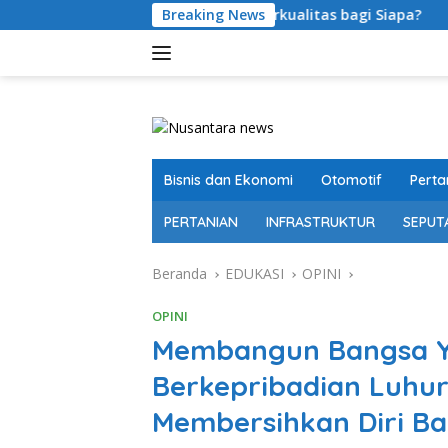
Langsung
5,29 Persen, Berkualitas bagi Siapa?
Breaking News
Bupati OKU Selat
ke
konten
Bisnis dan Ekonomi
Otomotif
Perta
PERTANIAN
INFRASTRUKTUR
SEPUT
Beranda
EDUKASI
OPINI
OPINI
Membangun Bangsa Ya
Berkepribadian Luhur
Membersihkan Diri Ba