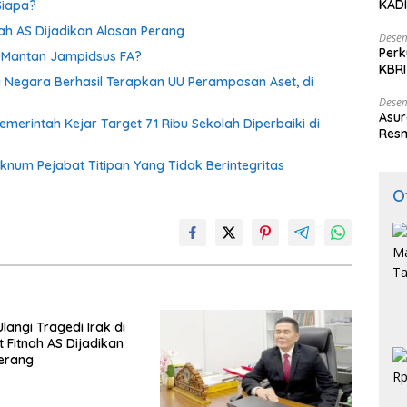
KADI
Siapa?
tnah AS Dijadikan Alasan Perang
Desem
Perk
s Mantan Jampidsus FA?
KBRI
 Negara Berhasil Terapkan UU Perampasan Aset, di
Indo
Desem
Asur
emerintah Kejar Target 71 Ribu Sekolah Diperbaiki di
Resm
Oknum Pejabat Titipan Yang Tidak Berintegritas
O
langi Tragedi Irak di
t Fitnah AS Dijadikan
erang