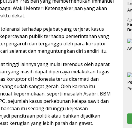
eputusan Presiden yang memberhentikan Immanuel
bagai Wakil Menteri Ketenagakerjaan yang akan
aktu dekat.
Ag
Pe
toleransi terhadap pejabat yang terjerat kasus
Ra
2
a kepercayaan publik terhadap pemerintahan yang
 terpengaruh dan terganggu oleh para koruptor
cari selamat dan menguntungkan diri sendiri itu.
t tinggi lainnya yang mulai terendus oleh aparat
an yang masih dapat dipercaya melakukan tugas
koruptor di Indonesia terus dicermati dan
 yang sudah sangat gerah. Oleh karena itu
ncuat kepermukaan, seperti masalah Asabri, BBM
CPO, sejumlah kasus perkebunan kelapa sawit dan
 bancaan itu sedang ditunggu kejelasan
adi pencitraan politik atau bahkan dijadikan
uat kerugian yang lebih parah dan gawat.