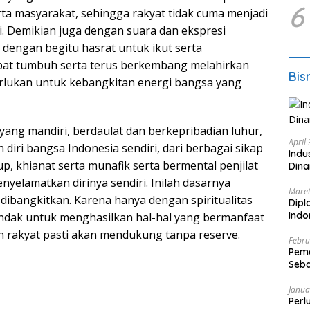
6
ta masyarakat, sehingga rakyat tidak cuma menjadi
 Demikian juga dengan suara dan ekspresi
 dengan begitu hasrat untuk ikut serta
at tumbuh serta terus berkembang melahirkan
Bis
erlukan untuk kebangkitan energi bangsa yang
ang mandiri, berdaulat dan berkepribadian luhur,
April
diri bangsa Indonesia sendiri, dari berbagai sikap
Indu
up, khianat serta munafik serta bermental penjilat
Dina
yelamatkan dirinya sendiri. Inilah dasarnya
Maret
a dibangkitkan. Karena hanya dengan spiritualitas
Dipl
Ind
rtindak untuk menghasilkan hal-hal yang bermanfaat
 rakyat pasti akan mendukung tanpa reserve.
Febru
Peme
Seba
Nasi
Janua
Perl