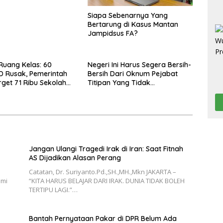
Siapa Sebenarnya Yang
Bertarung di Kasus Mantan
Jampidsus FA?
Ruang Kelas: 60
Negeri Ini Harus Segera Bersih-
D Rusak, Pemerintah
Bersih Dari Oknum Pejabat
rget 71 Ribu Sekolah
Titipan Yang Tidak
ki di Tahun 2026
Berintegritas
Jangan Ulangi Tragedi Irak di Iran: Saat Fitnah
AS Dijadikan Alasan Perang
Catatan, Dr. Suriyanto.Pd.,SH.,MH.,Mkn JAKARTA –
omi
“KITA HARUS BELAJAR DARI IRAK. DUNIA TIDAK BOLEH
TERTIPU LAGI.”…
Bantah Pernyataan Pakar di DPR Belum Ada