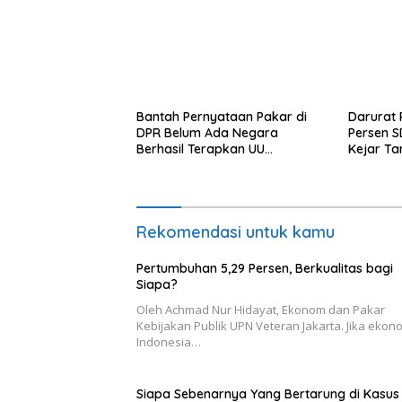
Bantah Pernyataan Pakar di
Darurat 
DPR Belum Ada Negara
Persen S
Berhasil Terapkan UU
Kejar Ta
Perampasan Aset, di Negara
Diperbai
Luar Berhasil, Pakar Tidak
Baca
Rekomendasi untuk kamu
Pertumbuhan 5,29 Persen, Berkualitas bagi
Siapa?
Oleh Achmad Nur Hidayat, Ekonom dan Pakar
Kebijakan Publik UPN Veteran Jakarta. Jika ekon
Indonesia…
Siapa Sebenarnya Yang Bertarung di Kasus