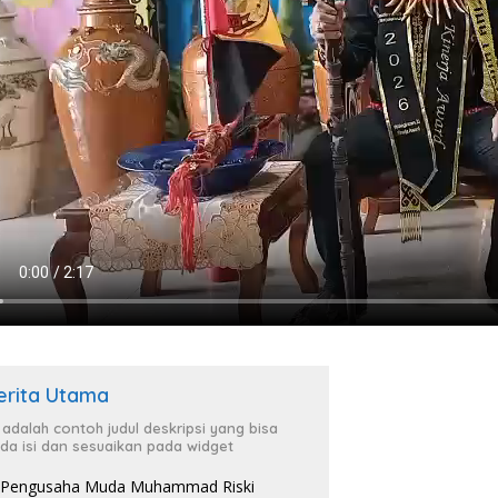
erita Utama
i adalah contoh judul deskripsi yang bisa
da isi dan sesuaikan pada widget