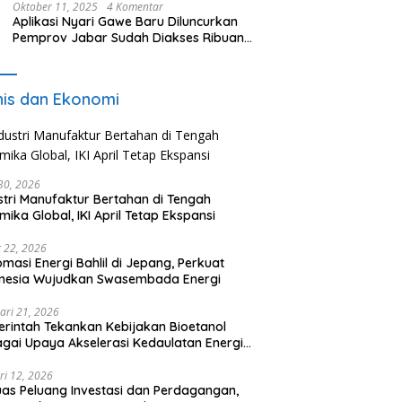
Oktober 11, 2025
4 Komentar
Aplikasi Nyari Gawe Baru Diluncurkan
Pemprov Jabar Sudah Diakses Ribuan
Pencari Kerja
nis dan Ekonomi
 30, 2026
stri Manufaktur Bertahan di Tengah
mika Global, IKI April Tetap Ekspansi
 22, 2026
omasi Energi Bahlil di Jepang, Perkuat
onesia Wujudkan Swasembada Energi
ari 21, 2026
rintah Tekankan Kebijakan Bioetanol
gai Upaya Akselerasi Kedaulatan Energi
onal
ri 12, 2026
uas Peluang Investasi dan Perdagangan,