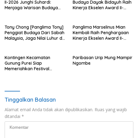
II-2026 Junghi Suhardi:
Budaya Dayak Bidayuh Raih
Menjaga Warisan Budaya
Kinerja Ekselen Award II-
Agar Tidak Punah
2026
Tony Chong [Panglima Tony]
Panglima Marselinus Mian
Penggiat Budaya Dari Sabah
Kembali Raih Penghargaan
Malaysia, Jaga Nilai Luhur di
Kinerja Ekselen Award II-
Tengah Arus Globalisasi
2026
Kontingen Kecamatan
Paribasan Urip Mung Mampir
Gunung Purei Siap
Ngombe
Memeriahkan Festival
Budaya IMBT Tahun 2026
Tinggalkan Balasan
Alamat email Anda tidak akan dipublikasikan.
Ruas yang wajib
ditandai
*