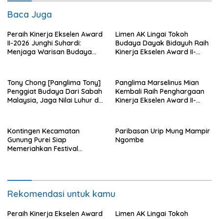
Baca Juga
Peraih Kinerja Ekselen Award
Limen AK Lingai Tokoh
II-2026 Junghi Suhardi:
Budaya Dayak Bidayuh Raih
Menjaga Warisan Budaya
Kinerja Ekselen Award II-
Agar Tidak Punah
2026
Tony Chong [Panglima Tony]
Panglima Marselinus Mian
Penggiat Budaya Dari Sabah
Kembali Raih Penghargaan
Malaysia, Jaga Nilai Luhur di
Kinerja Ekselen Award II-
Tengah Arus Globalisasi
2026
Kontingen Kecamatan
Paribasan Urip Mung Mampir
Gunung Purei Siap
Ngombe
Memeriahkan Festival
Budaya IMBT Tahun 2026
Rekomendasi untuk kamu
Peraih Kinerja Ekselen Award
Limen AK Lingai Tokoh