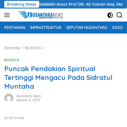
Langsung
 Waris SAAMAH Assoc Prof.DR. Ali Yusran Gea, Memperingatkan G
Breaking News
ke
konten
PERTANIAN
INFRASTRUKTUR
SEPUTAR NUSANTARA
SOSOK 
Beranda
BUDAYA
BUDAYA
Puncak Pendakian Spiritual
Tertinggi Mengacu Pada Sidratul
Muntaha
Nusantara News
Agustus 9, 2025
Jacob Ereste