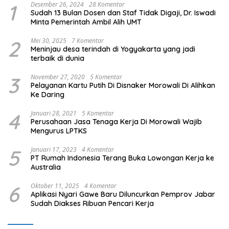
1
Desember 26, 2024
28 Komentar
Sudah 13 Bulan Dosen dan Staf Tidak Digaji, Dr. Iswadi
Minta Pemerintah Ambil Alih UMT
2
Mei 30, 2025
7 Komentar
Meninjau desa terindah di Yogyakarta yang jadi
terbaik di dunia
3
November 27, 2020
5 Komentar
Pelayanan Kartu Putih Di Disnaker Morowali Di Alihkan
Ke Daring
4
Januari 28, 2021
5 Komentar
Perusahaan Jasa Tenaga Kerja Di Morowali Wajib
Mengurus LPTKS
5
Januari 17, 2023
4 Komentar
PT Rumah Indonesia Terang Buka Lowongan Kerja ke
Australia
6
Oktober 11, 2025
4 Komentar
Aplikasi Nyari Gawe Baru Diluncurkan Pemprov Jabar
Sudah Diakses Ribuan Pencari Kerja