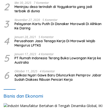
2
Mei 30, 2025
7 Komentar
Meninjau desa terindah di Yogyakarta yang jadi
terbaik di dunia
3
November 27, 2020
5 Komentar
Pelayanan Kartu Putih Di Disnaker Morowali Di Alihkan
Ke Daring
4
Januari 28, 2021
5 Komentar
Perusahaan Jasa Tenaga Kerja Di Morowali Wajib
Mengurus LPTKS
5
Januari 17, 2023
4 Komentar
PT Rumah Indonesia Terang Buka Lowongan Kerja ke
Australia
6
Oktober 11, 2025
4 Komentar
Aplikasi Nyari Gawe Baru Diluncurkan Pemprov Jabar
Sudah Diakses Ribuan Pencari Kerja
Bisnis dan Ekonomi