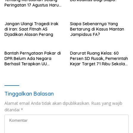
Peringatan 17 Agustus Harus
Ditindak Tegas
Jangan Ulangi Tragedi Irak
Siapa Sebenarnya Yang
di Iran: Saat Fitnah AS
Bertarung di Kasus Mantan
Dijadikan Alasan Perang
Jampidsus FA?
Bantah Pernyataan Pakar di
Darurat Ruang Kelas: 60
DPR Belum Ada Negara
Persen SD Rusak, Pemerintah
Berhasil Terapkan UU
Kejar Target 71 Ribu Sekolah
Perampasan Aset, di Negara
Diperbaiki di Tahun 2026
Luar Berhasil, Pakar Tidak
Baca
Tinggalkan Balasan
Alamat email Anda tidak akan dipublikasikan.
Ruas yang wajib
ditandai
*