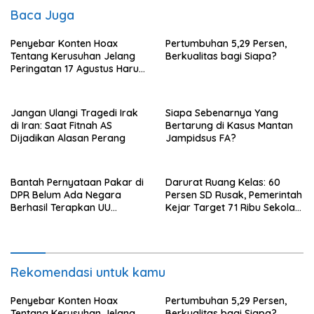
Baca Juga
Penyebar Konten Hoax
Pertumbuhan 5,29 Persen,
Tentang Kerusuhan Jelang
Berkualitas bagi Siapa?
Peringatan 17 Agustus Harus
Ditindak Tegas
Jangan Ulangi Tragedi Irak
Siapa Sebenarnya Yang
di Iran: Saat Fitnah AS
Bertarung di Kasus Mantan
Dijadikan Alasan Perang
Jampidsus FA?
Bantah Pernyataan Pakar di
Darurat Ruang Kelas: 60
DPR Belum Ada Negara
Persen SD Rusak, Pemerintah
Berhasil Terapkan UU
Kejar Target 71 Ribu Sekolah
Perampasan Aset, di Negara
Diperbaiki di Tahun 2026
Luar Berhasil, Pakar Tidak
Baca
Rekomendasi untuk kamu
Penyebar Konten Hoax
Pertumbuhan 5,29 Persen,
Tentang Kerusuhan Jelang
Berkualitas bagi Siapa?