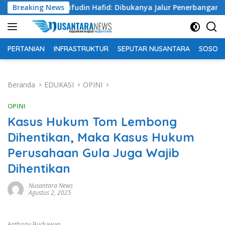
Langsung
yarifudin Hafid: Dibukanya Jalur Penerbangan Langsung Palu- 
Breaking News
ke
konten
PERTANIAN
INFRASTRUKTUR
SEPUTAR NUSANTARA
SOSOK 
Beranda
EDUKASI
OPINI
OPINI
Kasus Hukum Tom Lembong
Dihentikan, Maka Kasus Hukum
Perusahaan Gula Juga Wajib
Dihentikan
Nusantara News
Agustus 2, 2025
Anthony Budiawan