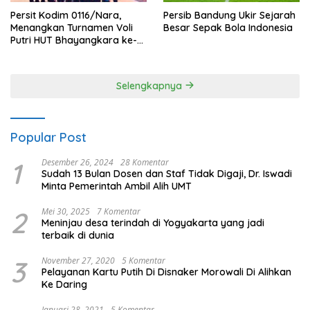
Persit Kodim 0116/Nara,
Persib Bandung Ukir Sejarah
Menangkan Turnamen Voli
Besar Sepak Bola Indonesia
Putri HUT Bhayangkara ke-
80 Polres Nagan Raya
Selengkapnya
Popular Post
1
Desember 26, 2024
28 Komentar
Sudah 13 Bulan Dosen dan Staf Tidak Digaji, Dr. Iswadi
Minta Pemerintah Ambil Alih UMT
2
Mei 30, 2025
7 Komentar
Meninjau desa terindah di Yogyakarta yang jadi
terbaik di dunia
3
November 27, 2020
5 Komentar
Pelayanan Kartu Putih Di Disnaker Morowali Di Alihkan
Ke Daring
Januari 28, 2021
5 Komentar