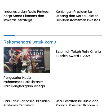
Ekonomi Pancasila yang
Akselerasi Program Strategis
Berkeadilan
Nasional
Indonesia dan Rusia Perkuat
Kunjungan Presiden ke
Kerja Sama Ekonomi dan
Jepang dan Korea Selatan
Investasi Strategis
Hasilkan Komitmen Investasi
Hingga Rp574 Triliun
Rekomendasi untuk kamu
Sejumlah Tokoh Raih Kinerja
Ekselen Award II-2026
Pengusaha Muda
Muhammad Riski Ibrahim
Raih Penghargaan Kinerja
Ekselen Award 2026
Hari Lahir Pancasila, Presiden
Usai Lawatan ke Rusia dan
Prabowo Tegaskan
Prancis, Presiden Prabowo