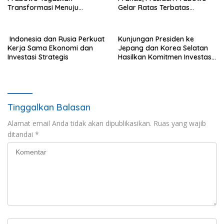
Transformasi Menuju
Gelar Ratas Terbatas
Ekonomi Pancasila yang
Akselerasi Program Strategis
Berkeadilan
Nasional
Indonesia dan Rusia Perkuat
Kunjungan Presiden ke
Kerja Sama Ekonomi dan
Jepang dan Korea Selatan
Investasi Strategis
Hasilkan Komitmen Investasi
Hingga Rp574 Triliun
Tinggalkan Balasan
Alamat email Anda tidak akan dipublikasikan.
Ruas yang wajib
ditandai
*