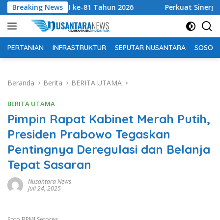
Langsung
HUT RI ke-81 Tahun 2026
Breaking News
Perkuat Sinergi Tingkatkan 
ke
konten
PERTANIAN
INFRASTRUKTUR
SEPUTAR NUSANTARA
SOSOK 
Beranda
Berita
BERITA UTAMA
BERITA UTAMA
Pimpin Rapat Kabinet Merah Putih,
Presiden Prabowo Tegaskan
Pentingnya Deregulasi dan Belanja
Tepat Sasaran
Nusantara News
Juli 24, 2025
Foto BPMI Setpres