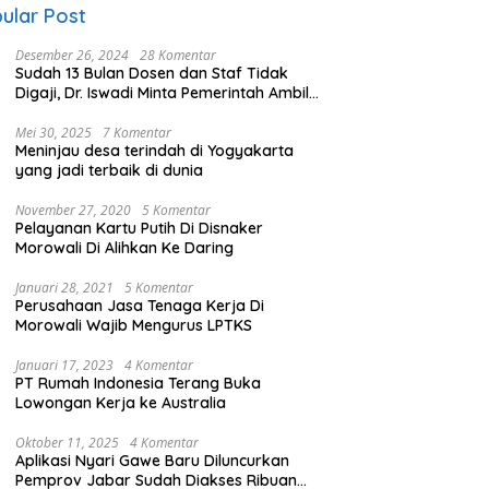
ular Post
Desember 26, 2024
28 Komentar
Sudah 13 Bulan Dosen dan Staf Tidak
Digaji, Dr. Iswadi Minta Pemerintah Ambil
Alih UMT
Mei 30, 2025
7 Komentar
Meninjau desa terindah di Yogyakarta
yang jadi terbaik di dunia
November 27, 2020
5 Komentar
Pelayanan Kartu Putih Di Disnaker
Morowali Di Alihkan Ke Daring
Januari 28, 2021
5 Komentar
Perusahaan Jasa Tenaga Kerja Di
Morowali Wajib Mengurus LPTKS
Januari 17, 2023
4 Komentar
PT Rumah Indonesia Terang Buka
Lowongan Kerja ke Australia
Oktober 11, 2025
4 Komentar
Aplikasi Nyari Gawe Baru Diluncurkan
Pemprov Jabar Sudah Diakses Ribuan