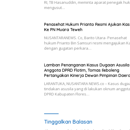
RI, TB Hasanuddin, meminta aparat penegak hu
mengusut…
Penasehat Hukum Prianto Resmi Ajukan Kas
Ke PN Muara Teweh
NUSANTARANEWS. Co, Barito Utara- Penasehat
hukum Prianto Bin Samsuri resmi mengajukan K
dengan gugatan perkara…
Lamban Penanganan Kasus Dugaan Asusila
Anggota DPRD Flotim, Tomas Ileboleng
Pertanyakan Kinerja Dewan Pimpinan Daer
PDIP NTT
LARANTUKA, NUSANTARA NEWS.co – Kasus duga
tindakan asusila yang di lakukan oknum anggot
DPRD Kabupaten Flores…
Tinggalkan Balasan