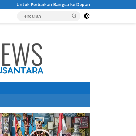
n Bangsa ke Depan, Ketum DPP Purbaya Indonesia Usulkan Pre
utar
o