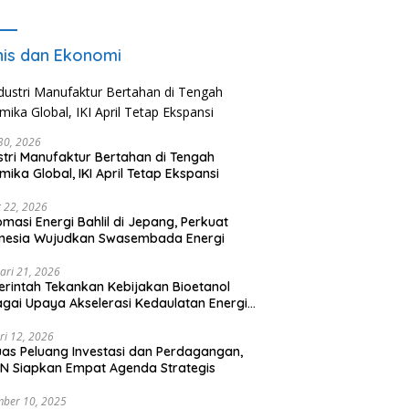
Pencari Kerja
nis dan Ekonomi
 30, 2026
stri Manufaktur Bertahan di Tengah
mika Global, IKI April Tetap Ekspansi
 22, 2026
omasi Energi Bahlil di Jepang, Perkuat
onesia Wujudkan Swasembada Energi
ari 21, 2026
rintah Tekankan Kebijakan Bioetanol
gai Upaya Akselerasi Kedaulatan Energi
onal
ri 12, 2026
uas Peluang Investasi dan Perdagangan,
N Siapkan Empat Agenda Strategis
ber 10, 2025