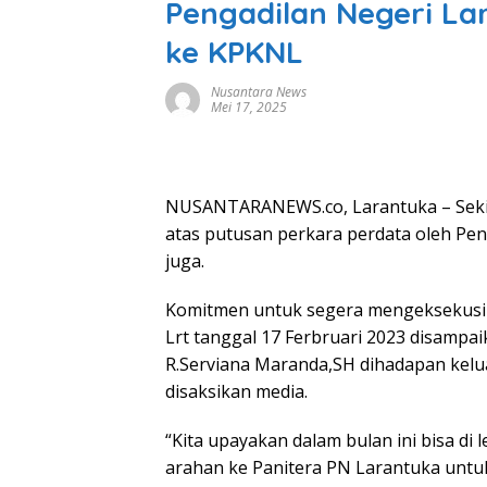
Pengadilan Negeri La
ke KPKNL
Nusantara News
Mei 17, 2025
NUSANTARANEWS.co, Larantuka – Sekia
atas putusan perkara perdata oleh Pen
juga.
Komitmen untuk segera mengeksekusi 
Lrt tanggal 17 Ferbruari 2023 disampa
R.Serviana Maranda,SH dihadapan kel
disaksikan media.
“Kita upayakan dalam bulan ini bisa di
arahan ke Panitera PN Larantuka untu