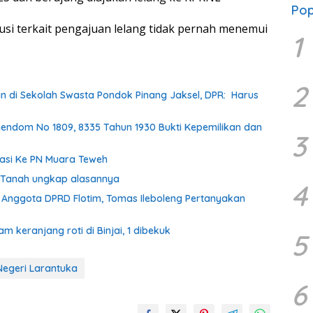
Pop
si terkait pengajuan lelang tidak pernah menemui
1
2
n di Sekolah Swasta Pondok Pinang Jaksel, DPR: Harus
endom No 1809, 8335 Tahun 1930 Bukti Kepemilikan dan
3
asi Ke PN Muara Teweh
k Tanah ungkap alasannya
4
Anggota DPRD Flotim, Tomas Ileboleng Pertanyakan
keranjang roti di Binjai, 1 dibekuk
5
Negeri Larantuka
6