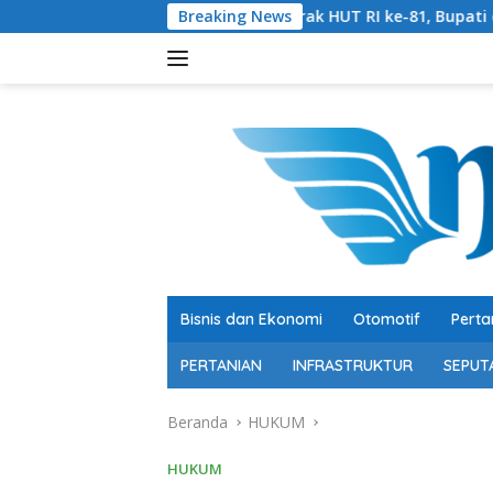
Langsung
Semarak HUT RI ke-81, Bupati dan Wakil Bupati Ikut
Breaking News
ke
konten
Bisnis dan Ekonomi
Otomotif
Perta
PERTANIAN
INFRASTRUKTUR
SEPUT
Beranda
HUKUM
HUKUM