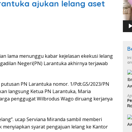
rantuka ajukan lelang aset
B
n lama menunggu kabar kejelasan ekekusi lelang
In
an
gadilan Negeri(PN) Larantuka akhirnya terjawab
putusan PN Larantuka nomor. 1/Pdt.GS/2023/PN
ikan langsung Ketua PN Larantuka, Maria
Ag
uarga penggugat Wilbrodus Wago diruang kerjanya
Pe
Ra
2
 lelang”. ucap Serviana Miranda sambil memberi
k menyiapkan syarat pengajuan lelang ke Kantor