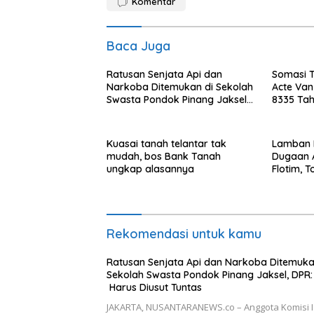
Komentar
Baca Juga
Ratusan Senjata Api dan
Somasi T
Narkoba Ditemukan di Sekolah
Acte Van
Swasta Pondok Pinang Jaksel,
8335 Tah
DPR: Harus Diusut Tuntas
Kepemil
Tanah Mi
Kuasai tanah telantar tak
Lamban 
mudah, bos Bank Tanah
Dugaan 
ungkap alasannya
Flotim, 
Pertanya
Pimpinan
Rekomendasi untuk kamu
Ratusan Senjata Api dan Narkoba Ditemuka
Sekolah Swasta Pondok Pinang Jaksel, DPR:
Harus Diusut Tuntas
JAKARTA, NUSANTARANEWS.co – Anggota Komisi 