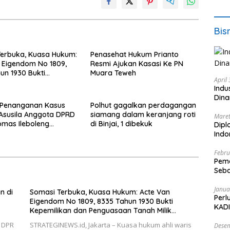
Bis
erbuka, Kuasa Hukum:
Penasehat Hukum Prianto
 Eigendom No 1809,
Resmi Ajukan Kasasi Ke PN
un 1930 Bukti
Muara Teweh
April
ikan dan Penguasaan
Indu
lik Saamah
Dina
Penanganan Kasus
Polhut gagalkan perdagangan
Asusila Anggota DPRD
siamang dalam keranjang roti
Maret
Tomas Ileboleng
di Binjai, 1 dibekuk
Dipl
kan Kinerja Dewan
Ind
 Daerah PDIP NTT
Febru
Peme
Seba
Nasi
Janua
n di
Somasi Terbuka, Kuasa Hukum: Acte Van
Perl
Eigendom No 1809, 8335 Tahun 1930 Bukti
KADI
Kepemilikan dan Penguasaan Tanah Milik
Saamah
I DPR
STRATEGINEWS.id, Jakarta – Kuasa hukum ahli waris
Desem