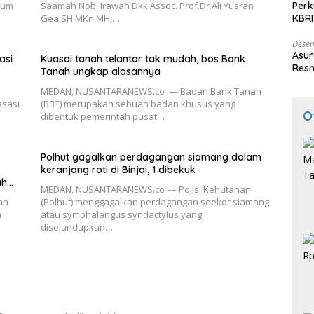
Perk
kum
Saamah Nobi Irawan Dkk Assoc. Prof.Dr.Ali Yusran
KBRI
Gea,SH.MKn.MH,…
Indo
Desem
Asur
asi
Kuasai tanah telantar tak mudah, bos Bank
Resm
Tanah ungkap alasannya
MEDAN, NUSANTARANEWS.co — Badan Bank Tanah
asasi
(BBT) merupakan sebuah badan khusus yang
O
dibentuk pemerintah pusat…
Polhut gagalkan perdagangan siamang dalam
keranjang roti di Binjai, 1 dibekuk
ah
MEDAN, NUSANTARANEWS.co –– Polisi Kehutanan
an
(Polhut) menggagalkan perdagangan seekor siamang
a
atau symphalangus syndactylus yang
diselundupkan…