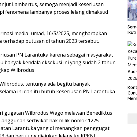
anjut Lambertus, semoga menjadi keseriusan
i fenomena lambanya proses lelang dimaksud
Sema
Ikut
irmasi media Jumad, 16/5/2025, mengharapkan
a terhadap putusan di tahun 2023 tersebut.
eriusan PN Larantuka karena sebagai masyarakat
tu banyak kendala eksekusi ini yang sudah 2 tahun
gkap Wilbrodus
Wilbrodus, tentunya ada begitu banyak
Kon
elama ini dan itu butuh keseriusan PN Larantuka
Gunu
Meme
Bud
202
ari gugatan Wilbrodus Wago melawan Benediktus
 anggunan sertivikat hak milik nomor 1225
amatan Larantuka yang di menangkan penggugat
3 dan berujung diajukan lelang ke KPKNL