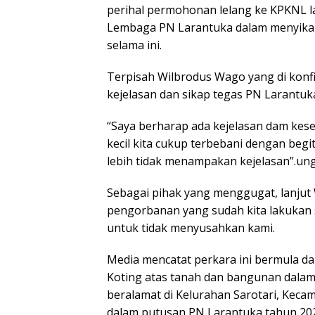
perihal permohonan lelang ke KPKNL l
Lembaga PN Larantuka dalam menyikap
selama ini.
Terpisah Wilbrodus Wago yang di konf
kejelasan dan sikap tegas PN Larantuk
“Saya berharap ada kejelasan dam kes
kecil kita cukup terbebani dengan begi
lebih tidak menampakan kejelasan”.un
Sebagai pihak yang menggugat, lanjut 
pengorbanan yang sudah kita lakukan s
untuk tidak menyusahkan kami.
Media mencatat perkara ini bermula d
Koting atas tanah dan bangunan dalam
beralamat di Kelurahan Sarotari, Kec
dalam putusan PN Larantuka tahun 202