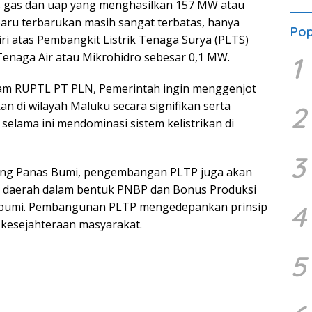
is gas dan uap yang menghasilkan 157 MW atau
 baru terbarukan masih sangat terbatas, hanya
Pop
iri atas Pembangkit Listrik Tenaga Surya (PLTS)
Tenaga Air atau Mikrohidro sebesar 0,1 MW.
1
am RUPTL PT PLN, Pemerintah ingin menggenjot
n di wilayah Maluku secara signifikan serta
2
selama ini mendominasi sistem kelistrikan di
3
ang Panas Bumi, pengembangan PLTP juga akan
 daerah dalam bentuk PNBP dan Bonus Produksi
s bumi. Pembangunan PLTP mengedepankan prinsip
4
 kesejahteraan masyarakat.
5