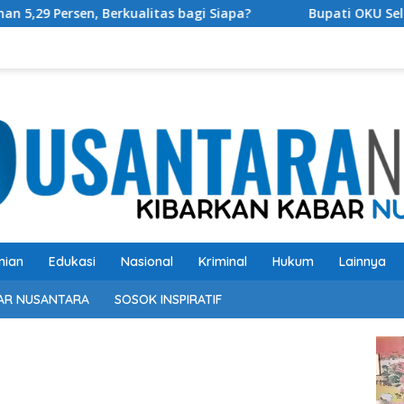
as bagi Siapa?
Bupati OKU Selatan Resmi Buka Rangkai
nian
Edukasi
Nasional
Kriminal
Hukum
Lainnya
AR NUSANTARA
SOSOK INSPIRATIF
Pem
Vide