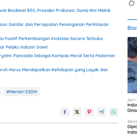
6
at Biodiesel B50, Presiden Prabowo: Dunia Kini Melirik
asiun Gambir dan Percepatan Penanganan Perlintasan
Bis
a Positif Perkembangan Investasi Secara Terbuka
r Pelaku Industri Sawit
iryatni: Pancasila Sebagai Kompas Moral Serta Pedoman
: Buruh Harus Mendapatkan Kehidupan yang Layak dan
#Menteri ESDM
April
Indu
Dina
Maret
Dipl
Ind