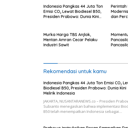
Indonesia Pangkas 44 Juta Ton
Perintah
Emisi CO₂ Lewat Biodiesel B50,
Modernis
Presiden Prabowo: Dunia Kini
dan Per
Melirik Indonesia
Perlinta
Murka Harga TBS Anjlok,
Momentum
Mentan Amran Cecar Pelaku
Pancasila
Industri Sawit
Pancasi
Moral Se
Bangsa I
Rekomendasi untuk kamu
Indonesia Pangkas 44 Juta Ton Emisi CO₂ L
Biodiesel B50, Presiden Prabowo: Dunia Kini
Melirik Indonesia
JAKARTA, NUSANTARANEWS.co – Presiden Prabo
Subianto menegaskan bahwa implementasi Biod
B50 telah menempatkan Indonesia sebagai…
Prabowo Instruksikan Rosan Sampaikan Da