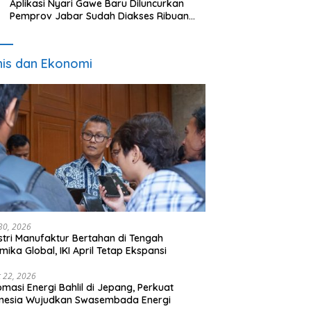
Aplikasi Nyari Gawe Baru Diluncurkan
Pemprov Jabar Sudah Diakses Ribuan
Pencari Kerja
nis dan Ekonomi
 30, 2026
stri Manufaktur Bertahan di Tengah
mika Global, IKI April Tetap Ekspansi
 22, 2026
omasi Energi Bahlil di Jepang, Perkuat
onesia Wujudkan Swasembada Energi