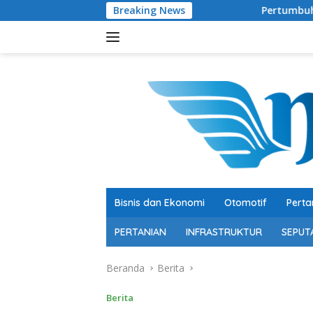
Langsung
Breaking News
Pertumbuhan 5,29 Persen, Berkualit
ke
konten
Bisnis dan Ekonomi
Otomotif
Perta
PERTANIAN
INFRASTRUKTUR
SEPUT
Beranda
Berita
Berita