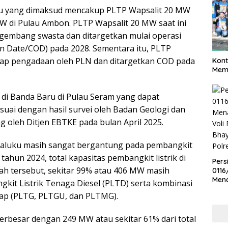
ku yang dimaksud mencakup PLTP Wapsalit 20 MW
W di Pulau Ambon. PLTP Wapsalit 20 MW saat ini
ngembang swasta dan ditargetkan mulai operasi
n Date/COD) pada 2028. Sementara itu, PLTP
hap pengadaan oleh PLN dan ditargetkan COD pada
Kont
Meme
i di Banda Baru di Pulau Seram yang dapat
ai dengan hasil survei oleh Badan Geologi dan
 oleh Ditjen EBTKE pada bulan April 2025.
si Maluku masih sangat bergantung pada pembangkit
 tahun 2024, total kapasitas pembangkit listrik di
Pers
lah tersebut, sekitar 99% atau 406 MW masih
0116
Men
ngkit Listrik Tenaga Diesel (PLTD) serta kombinasi
Voli
ap (PLTG, PLTGU, dan PLTMG).
Bha
Polr
rbesar dengan 249 MW atau sekitar 61% dari total