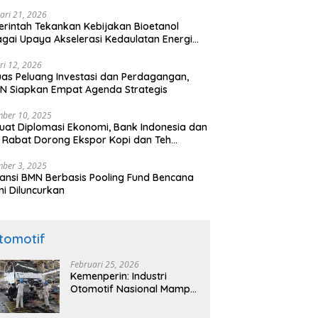
ari 21, 2026
rintah Tekankan Kebijakan Bioetanol
gai Upaya Akselerasi Kedaulatan Energi
onal
ri 12, 2026
uas Peluang Investasi dan Perdagangan,
N Siapkan Empat Agenda Strategis
ber 10, 2025
uat Diplomasi Ekonomi, Bank Indonesia dan
 Rabat Dorong Ekspor Kopi dan Teh
nesia di Maroko
ber 3, 2025
ansi BMN Berbasis Pooling Fund Bencana
i Diluncurkan
tomotif
Februari 25, 2026
Kemenperin: Industri
Otomotif Nasional Mampu
Produksi Mobil Jenis Pick-
ip Sendiri, Tak Perlu Impor