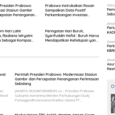
Febru
 Presiden Prabowo:
Prabowo Instruksikan Rosan
Peme
asi Stasiun Gambir
Sampaikan Data Positif
Seba
cepatan Penanganan
Perkembangan Investasi
Nasi
san Sebidang
Secara Terbuka
Janua
Perl
 Hari Lahir
Peringatan Hari Buruh,
KADI
, Risdiana Wiryatni:
Syarifuddin Hafid : Buruh Harus
la Sebagai Kompas
Mendapatkan Kehidupan yang
Desem
rta Pedoman Hidup
Layak dan Lebih Baik Lagi
Perk
ndonesia
KBRI
Indo
Desem
Asur
Resm
ewat
Perintah Presiden Prabowo: Modernisasi Stasiun
Gambir dan Percepatan Penanganan Perlintasan
Sebidang
O
wo
JAKARTA, NUSANTARANEWS.co – Presiden Prabowo
iesel
Subianto menerima Menteri Perhubungan Dudy
Purwagandhi bersama Direktur Utama PT…
ta
Murka Harga TBS Anjlok, Mentan Amran Cecar