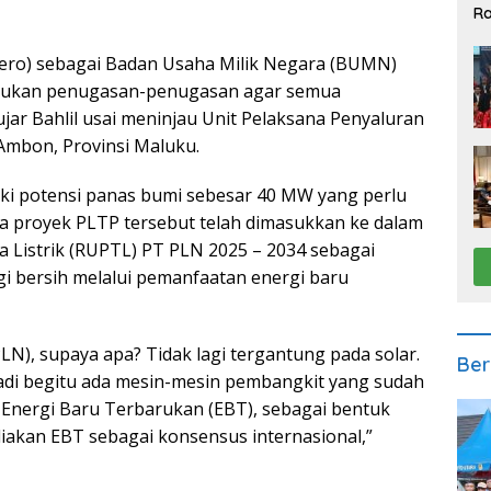
Ra
2
sero) sebagai Badan Usaha Milik Negara (BUMN)
akukan penugasan-penugasan agar semua
ujar Bahlil usai meninjau Unit Pelaksana Penyaluran
Ambon, Provinsi Maluku.
iki potensi panas bumi sebesar 40 MW yang perlu
 proyek PLTP tersebut telah dimasukkan ke dalam
 Listrik (RUPTL) PT PLN 2025 – 2034 sebagai
gi bersih melalui pemanfaatan energi baru
), supaya apa? Tidak lagi tergantung pada solar.
Ber
Jadi begitu ada mesin-mesin pembangkit yang sudah
a Energi Baru Terbarukan (EBT), sebagai bentuk
iakan EBT sebagai konsensus internasional,”