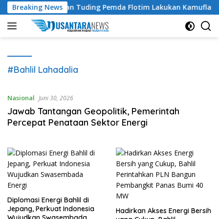
Langsung
htiar Lamawuran Tuding Pemda Flotim Lakukan Kamuflase Kebij
Breaking News
ke
konten
#Bahlil Lahadalia
Nasional
Juni 30, 2026
Jawab Tantangan Geopolitik, Pemerintah
Percepat Penataan Sektor Energi
Diplomasi Energi Bahlil di
Jepang, Perkuat Indonesia
Hadirkan Akses Energi Bersih
Wujudkan Swasembada