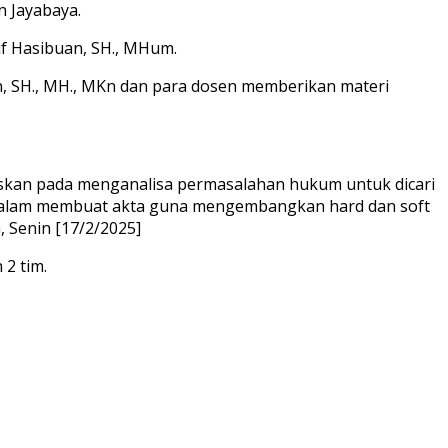
n Jayabaya.
suf Hasibuan, SH., MHum.
son, SH., MH., MKn dan para dosen memberikan materi
uskan pada menganalisa permasalahan hukum untuk dicari
n dalam membuat akta guna mengembangkan hard dan soft
a, Senin [17/2/2025]
 2 tim.