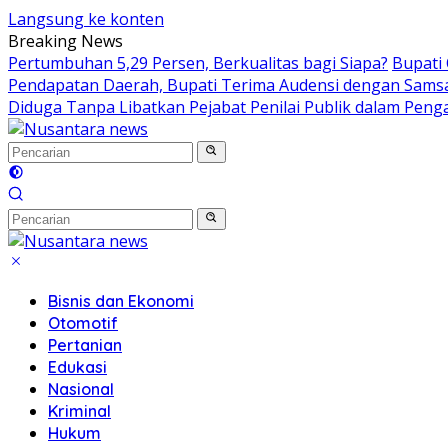
Langsung ke konten
Breaking News
Pertumbuhan 5,29 Persen, Berkualitas bagi Siapa?
Bupati
Pendapatan Daerah, Bupati Terima Audensi dengan Sams
Diduga Tanpa Libatkan Pejabat Penilai Publik dalam Peng
Bisnis dan Ekonomi
Otomotif
Pertanian
Edukasi
Nasional
Kriminal
Hukum