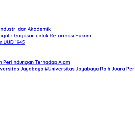
Industri dan Akademik
engalir Gagasan untuk Reformasi Hukum
n UUD 1945
an Perlindungan Terhadap Alam
versitas Jayabaya
#Universitas Jayabaya Raih Juara Pe