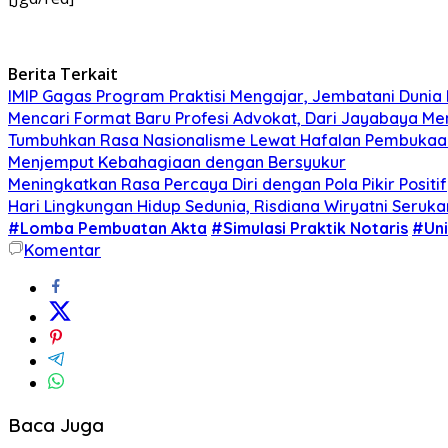
Berita Terkait
IMIP Gagas Program Praktisi Mengajar, Jembatani Dunia 
Mencari Format Baru Profesi Advokat, Dari Jayabaya M
Tumbuhkan Rasa Nasionalisme Lewat Hafalan Pembukaa
Menjemput Kebahagiaan dengan Bersyukur
Meningkatkan Rasa Percaya Diri dengan Pola Pikir Positif
Hari Lingkungan Hidup Sedunia, Risdiana Wiryatni Seruk
#Lomba Pembuatan Akta
#Simulasi Praktik Notaris
#Uni
Komentar
Baca Juga