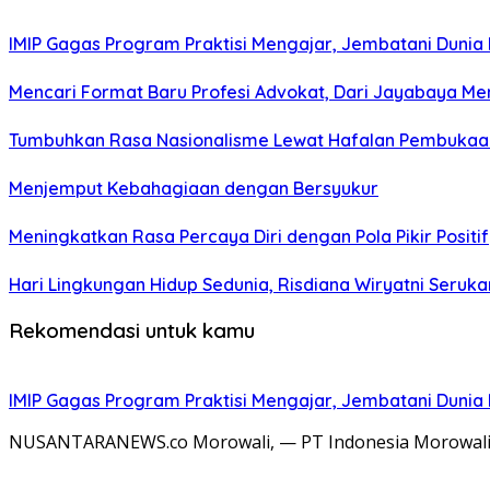
IMIP Gagas Program Praktisi Mengajar, Jembatani Dunia 
Mencari Format Baru Profesi Advokat, Dari Jayabaya M
Tumbuhkan Rasa Nasionalisme Lewat Hafalan Pembukaa
Menjemput Kebahagiaan dengan Bersyukur
Meningkatkan Rasa Percaya Diri dengan Pola Pikir Positif
Hari Lingkungan Hidup Sedunia, Risdiana Wiryatni Seruk
Rekomendasi untuk kamu
IMIP Gagas Program Praktisi Mengajar, Jembatani Dunia 
NUSANTARANEWS.co Morowali, — PT Indonesia Morowali In