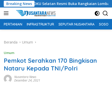
Langsung
upati OKU Selatan Resmi Buka Rangkaian Lomba Peringatan HU
Breaking News
ke
konten
PERTANIAN
INFRASTRUKTUR
SEPUTAR NUSANTARA
SOSOK 
Beranda
Umum
Umum
Pemkot Serahkan 170 Bingkisan
Nataru Kepada TNI/Polri
Nusantara News
Desember 24, 2021