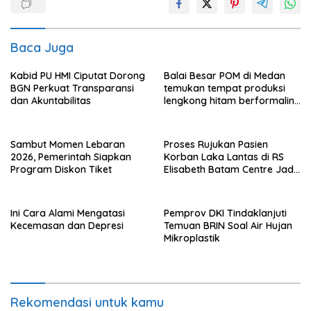
Baca Juga
Kabid PU HMI Ciputat Dorong
Balai Besar POM di Medan
BGN Perkuat Transparansi
temukan tempat produksi
dan Akuntabilitas
lengkong hitam berformalin
di Langkat
Sambut Momen Lebaran
Proses Rujukan Pasien
2026, Pemerintah Siapkan
Korban Laka Lantas di RS
Program Diskon Tiket
Elisabeth Batam Centre Jadi
Sorotan Publik
Ini Cara Alami Mengatasi
Pemprov DKI Tindaklanjuti
Kecemasan dan Depresi
Temuan BRIN Soal Air Hujan
Mikroplastik
Rekomendasi untuk kamu