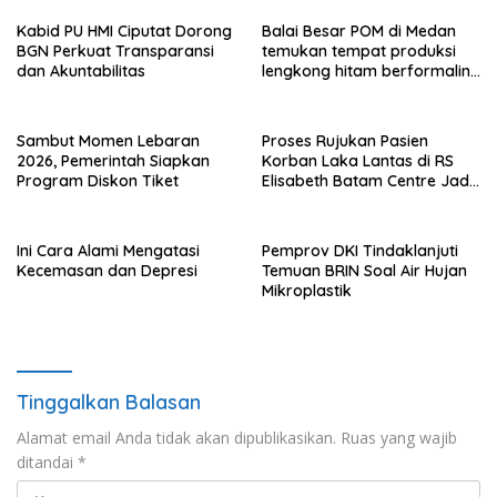
Kabid PU HMI Ciputat Dorong
Balai Besar POM di Medan
BGN Perkuat Transparansi
temukan tempat produksi
dan Akuntabilitas
lengkong hitam berformalin
di Langkat
Sambut Momen Lebaran
Proses Rujukan Pasien
2026, Pemerintah Siapkan
Korban Laka Lantas di RS
Program Diskon Tiket
Elisabeth Batam Centre Jadi
Sorotan Publik
Ini Cara Alami Mengatasi
Pemprov DKI Tindaklanjuti
Kecemasan dan Depresi
Temuan BRIN Soal Air Hujan
Mikroplastik
Tinggalkan Balasan
Alamat email Anda tidak akan dipublikasikan.
Ruas yang wajib
ditandai
*