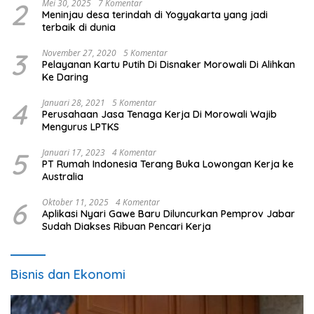
2
Mei 30, 2025
7 Komentar
Meninjau desa terindah di Yogyakarta yang jadi
terbaik di dunia
3
November 27, 2020
5 Komentar
Pelayanan Kartu Putih Di Disnaker Morowali Di Alihkan
Ke Daring
4
Januari 28, 2021
5 Komentar
Perusahaan Jasa Tenaga Kerja Di Morowali Wajib
Mengurus LPTKS
5
Januari 17, 2023
4 Komentar
PT Rumah Indonesia Terang Buka Lowongan Kerja ke
Australia
6
Oktober 11, 2025
4 Komentar
Aplikasi Nyari Gawe Baru Diluncurkan Pemprov Jabar
Sudah Diakses Ribuan Pencari Kerja
Bisnis dan Ekonomi