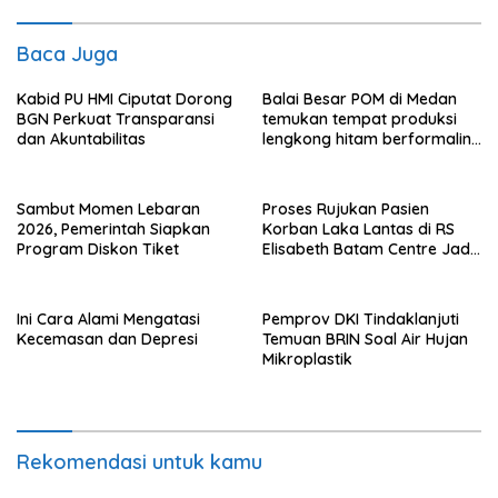
Baca Juga
Kabid PU HMI Ciputat Dorong
Balai Besar POM di Medan
BGN Perkuat Transparansi
temukan tempat produksi
dan Akuntabilitas
lengkong hitam berformalin
di Langkat
Sambut Momen Lebaran
Proses Rujukan Pasien
2026, Pemerintah Siapkan
Korban Laka Lantas di RS
Program Diskon Tiket
Elisabeth Batam Centre Jadi
Sorotan Publik
Ini Cara Alami Mengatasi
Pemprov DKI Tindaklanjuti
Kecemasan dan Depresi
Temuan BRIN Soal Air Hujan
Mikroplastik
Rekomendasi untuk kamu