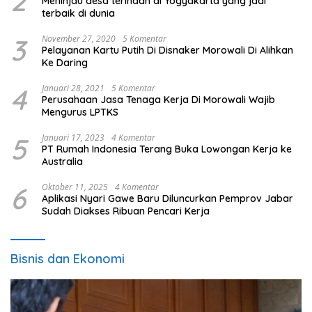
2
Meninjau desa terindah di Yogyakarta yang jadi
terbaik di dunia
3
November 27, 2020
5 Komentar
Pelayanan Kartu Putih Di Disnaker Morowali Di Alihkan
Ke Daring
4
Januari 28, 2021
5 Komentar
Perusahaan Jasa Tenaga Kerja Di Morowali Wajib
Mengurus LPTKS
5
Januari 17, 2023
4 Komentar
PT Rumah Indonesia Terang Buka Lowongan Kerja ke
Australia
6
Oktober 11, 2025
4 Komentar
Aplikasi Nyari Gawe Baru Diluncurkan Pemprov Jabar
Sudah Diakses Ribuan Pencari Kerja
Bisnis dan Ekonomi