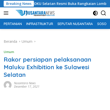
Langsung
Bupati OKU Selatan Resmi Buka Rangkaian Lomba Peringatan H
Breaking News
ke
konten
PERTANIAN
INFRASTRUKTUR
SEPUTAR NUSANTARA
SOSOK 
Beranda
Umum
Umum
Rakor persiapan pelaksanaan
Maluku Exhibition ke Sulawesi
Selatan
Nusantara News
Desember 17, 2021