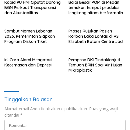
Kabid PU HMI Ciputat Dorong
Balai Besar POM di Medan
BGN Perkuat Transparansi
temukan tempat produksi
dan Akuntabilitas
lengkong hitam berformalin
di Langkat
Sambut Momen Lebaran
Proses Rujukan Pasien
2026, Pemerintah Siapkan
Korban Laka Lantas di RS
Program Diskon Tiket
Elisabeth Batam Centre Jadi
Sorotan Publik
Ini Cara Alami Mengatasi
Pemprov DKI Tindaklanjuti
Kecemasan dan Depresi
Temuan BRIN Soal Air Hujan
Mikroplastik
Tinggalkan Balasan
Alamat email Anda tidak akan dipublikasikan.
Ruas yang wajib
ditandai
*