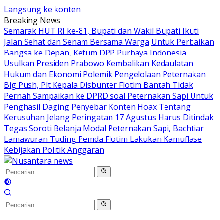
Langsung ke konten
Breaking News
Semarak HUT RI ke-81, Bupati dan Wakil Bupati Ikuti
Jalan Sehat dan Senam Bersama Warga
Untuk Perbaikan
Bangsa ke Depan, Ketum DPP Purbaya Indonesia
Usulkan Presiden Prabowo Kembalikan Kedaulatan
Hukum dan Ekonomi
Polemik Pengelolaan Peternakan
Big Push, Plt Kepala Disbunter Flotim Bantah Tidak
Pernah Sampaikan ke DPRD soal Peternakan Sapi Untuk
Penghasil Daging
Penyebar Konten Hoax Tentang
Kerusuhan Jelang Peringatan 17 Agustus Harus Ditindak
Tegas
Soroti Belanja Modal Peternakan Sapi, Bachtiar
Lamawuran Tuding Pemda Flotim Lakukan Kamuflase
Kebijakan Politik Anggaran